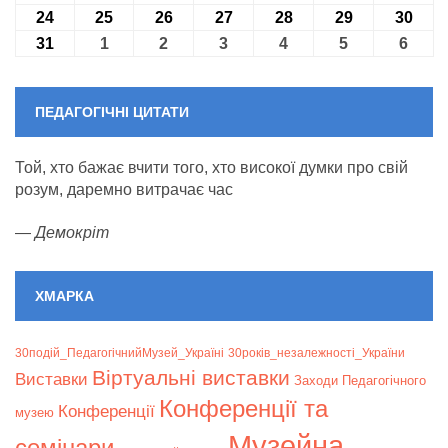
24
24.08.2026
25
25.08.2026
26
26.08.2026
27
27.08.2026
28
28.08.2026
29
29.08.2026
30
30.0
31
31.08.2026
1
01.09.2026
2
02.09.2026
3
03.09.2026
4
04.09.2026
5
05.09.2026
6
06.09
ПЕДАГОГІЧНІ ЦИТАТИ
Той, хто бажає вчити того, хто високої думки про свій
розум, даремно витрачає час
—
Демокріт
ХМАРКА
30подій_ПедагогічнийМузей_Україні
30років_незалежності_України
Віртуальні виставки
Bиставки
Заходи Педагогічного
Конференції та
Конференції
музею
Музейна
семінари