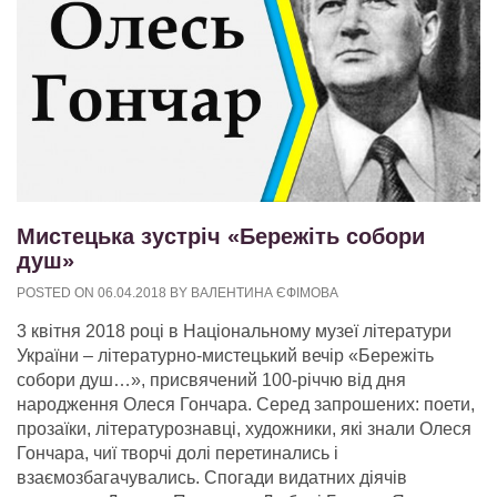
Мистецька зустріч «Бережіть собори
душ»
POSTED ON
06.04.2018
BY
ВАЛЕНТИНА ЄФІМОВА
3 квітня 2018 році в Національному музеї літератури
України – літературно-мистецький вечір «Бережіть
собори душ…», присвячений 100-річчю від дня
народження Олеся Гончара. Серед запрошених: поети,
прозаїки, літературознавці, художники, які знали Олеся
Гончара, чиї творчі долі перетинались і
взаємозбагачувались. Спогади видатних діячів