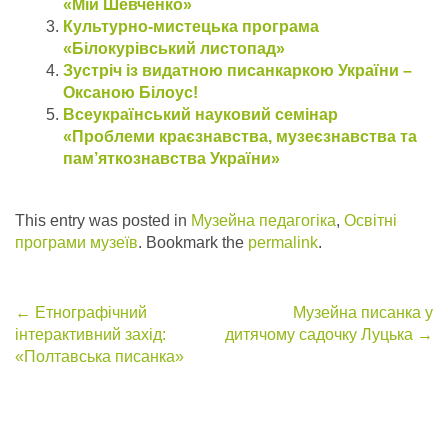
«Мій Шевченко»
Культурно-мистецька програма
«Білокурівський листопад»
Зустріч із видатною писанкаркою України –
Оксаною Білоус!
Всеукраїнський науковий семінар
«Проблеми краєзнавства, музеєзнавства та
пам’яткознавства України»
This entry was posted in
Музейна педагогіка
,
Освітні
програми музеїв
. Bookmark the
permalink
.
Post
←
Етнографічний
Музейна писанка у
інтерактивний захід:
дитячому садочку Луцька
→
navigation
«Полтавська писанка»