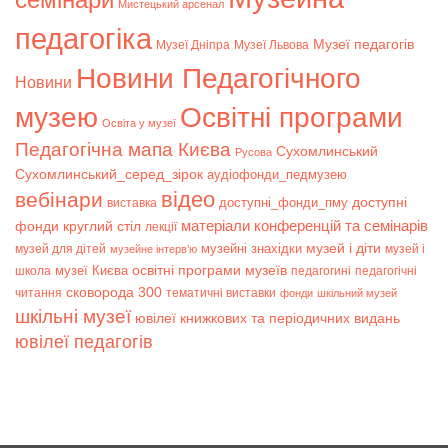
Мистецький арсенал
педагогіка
Музеї педагогів
Музеї Дніпра
Музеї Львова
Новини Педагогічного
Новини
музею
Освітні програми
Освіта у музеї
Педагогічна мапа Києва
Сухомлинський
Русова
Сухомлинський_серед_зірок
аудіофонди_педмузею
відео
вебінари
доступні
доступні_фонди_пму
виставка
матеріали конференцій та семінарів
фонди
круглий стіл
лекції
музей і діти
музейні знахідки
музей для дітей
музей і
музейне інтерв’ю
музеї Києва
освітні програми музеїв
школа
педагогині
педагогічні
сковорода 300
читання
тематичні виставки
фонди
шкільний музей
шкільні музеї
ювілеї книжкових та періодичних видань
ювілеї педагогів