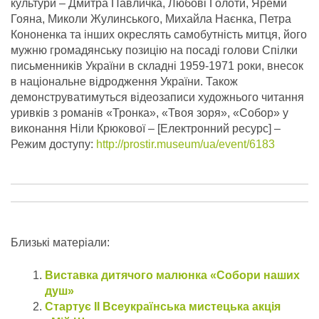
культури – Дмитра Павличка, Любові Голоти, Яреми
Гояна, Миколи Жулинського, Михайла Наєнка, Петра
Кононенка та інших окреслять самобутність митця, його
мужню громадянську позицію на посаді голови Спілки
письменників України в складні 1959-1971 роки, внесок
в національне відродження України. Також
демонструватимуться відеозаписи художнього читання
уривків з романів «Тронка», «Твоя зоря», «Собор» у
виконання Ніли Крюкової – [Електронний ресурс] –
Режим доступу:
http://prostir.museum/ua/event/6183
Близькі матеріали:
Виставка дитячого малюнка «Собори наших
душ»
Стартує ІІ Всеукраїнська мистецька акція