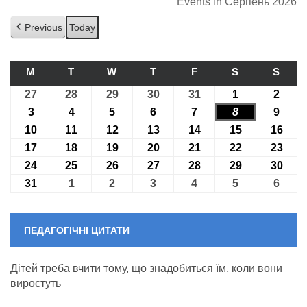
Events in Серпень 2026
Previous
Today
M
ПОНЕДІЛОК
T
ВІВТОРОК
W
СЕРЕДА
T
ЧЕТВЕР
F
П’ЯТНИЦЯ
S
СУБОТА
S
НЕДІ
27
27.07.2026
28
28.07.2026
29
29.07.2026
30
30.07.2026
31
31.07.2026
1
01.08.2026
2
02.08
3
03.08.2026
4
04.08.2026
5
05.08.2026
6
06.08.2026
7
07.08.2026
8
08.08.2026
9
09.08
10
10.08.2026
11
11.08.2026
12
12.08.2026
13
13.08.2026
14
14.08.2026
15
15.08.2026
16
16.0
17
17.08.2026
18
18.08.2026
19
19.08.2026
20
20.08.2026
21
21.08.2026
22
22.08.2026
23
23.0
24
24.08.2026
25
25.08.2026
26
26.08.2026
27
27.08.2026
28
28.08.2026
29
29.08.2026
30
30.0
31
31.08.2026
1
01.09.2026
2
02.09.2026
3
03.09.2026
4
04.09.2026
5
05.09.2026
6
06.09
ПЕДАГОГІЧНІ ЦИТАТИ
Дітей треба вчити тому, що знадобиться їм, коли вони
виростуть