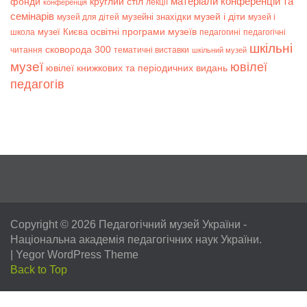
матеріали конференцій та
фонди
круглий стіл
лекції
конференція
семінарів
музей і діти
музейні знахідки
музей для дітей
музей і
музеї Києва
освітні програми музеїв
школа
педагогині
педагогічні
шкільні
сковорода 300
читання
тематичні виставки
шкільний музей
музеї
ювілеї
ювілеї книжкових та періодичних видань
педагогів
Copyright © 2026
Педагогічний музей України
-
Національна академія педагогічних наук України.
|
Yegor WordPress Theme
Back to Top