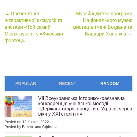
Post
←
Презентація
Музейні дитячі програми
інтерактивної екскурсії та
Національного музею
navigation
вистави «Той самий
мистецтв імені Богдана та
Мюнхгаузен» у «Київській
Варвари Ханенків
→
фортеці»
POPULAR
RECENT
RANDOM
VІI Всеукраїнська історико-краєзнавча
конференція учнівської молоді
«Державотворчі процеси в Україні: через
віки у ХХІ століття»
Posted on 12 Квітня, 2022
Posted by Валентина Єфімова