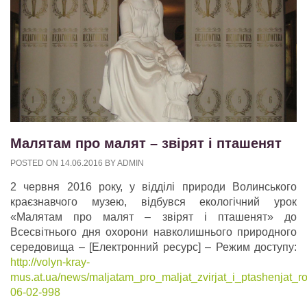
Малятам про малят – звірят і пташенят
POSTED ON
14.06.2016
BY
ADMIN
2 червня 2016 року, у відділі природи Волинського
краєзнавчого музею, відбувся екологічний урок
«Малятам про малят – звірят і пташенят» до
Всесвітнього дня охорони навколишнього природного
середовища – [Електронний ресурс] – Режим доступу:
http://volyn-kray-
mus.at.ua/news/maljatam_pro_maljat_zvirjat_i_ptashenjat_
06-02-998