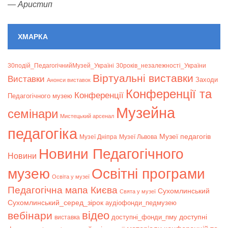
—
Аристип
ХМАРКА
30подій_ПедагогічнийМузей_Україні
30років_незалежності_України
Віртуальні виставки
Bиставки
Заходи
Анонси виставок
Конференції та
Конференції
Педагогічного музею
Музейна
семінари
Мистецький арсенал
педагогіка
Музеї педагогів
Музеї Дніпра
Музеї Львова
Новини Педагогічного
Новини
музею
Освітні програми
Освіта у музеї
Педагогічна мапа Києва
Сухомлинський
Свята у музеї
Сухомлинський_серед_зірок
аудіофонди_педмузею
відео
вебінари
доступні
доступні_фонди_пму
виставка