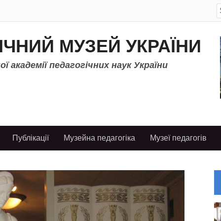
S
f
ІЧНИЙ МУЗЕЙ УКРАЇНИ
ї академії педагогічних наук України
Публікації
Музейна педагогіка
Музеї педагогів