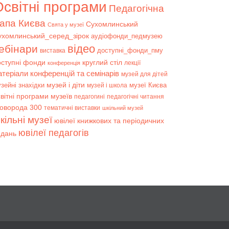
світні програми
Педагогічна
апа Києва
Сухомлинський
Свята у музеї
ухомлинський_серед_зірок
аудіофонди_педмузею
відео
ебінари
доступні_фонди_пму
виставка
оступні фонди
круглий стіл
лекції
конференція
атеріали конференцій та семінарів
музей для дітей
музей і діти
зейні знахідки
музеї Києва
музей і школа
вітні програми музеїв
педагогині
педагогічні читання
коворода 300
тематичні виставки
шкільний музей
кільні музеї
ювілеї книжкових та періодичних
ювілеї педагогів
идань