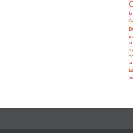
О
м
С
в
д
м
му
ос
с
ш
в