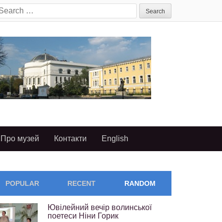
earch
or:
Про музей
Контакти
English
POPULAR
RECENT
RANDOM
Ювілейний вечір волинської
поетеси Ніни Горик