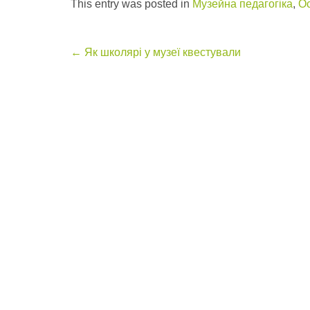
This entry was posted in
Музейна педагогіка
,
Ос
Post
←
Як школярі у музеї квестували
navigation