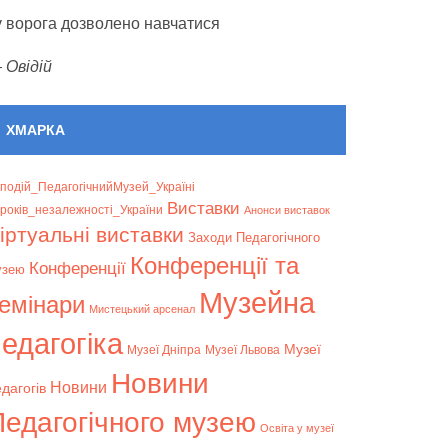
 у ворога дозволено навчатися
—
Овідій
ХМАРКА
подій_ПедагогічнийМузей_Україні
Bиставки
років_незалежності_України
Анонси виставок
іртуальні виставки
Заходи Педагогічного
Конференції та
Конференції
узею
Музейна
емінари
Мистецький арсенал
едагогіка
Музеї
Музеї Дніпра
Музеї Львова
Новини
Новини
дагогів
Педагогічного музею
Освіта у музеї