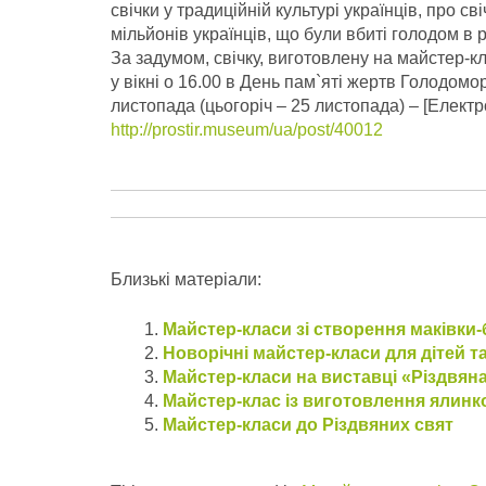
свічки у традиційній культурі українців, про с
мільйонів українців, що були вбиті голодом в 
За задумом, свічку, виготовлену на майстер-к
у вікні о 16.00 в День пам`яті жертв Голодомо
листопада (цьогоріч – 25 листопада) – [Елект
http://prostir.museum/ua/post/40012
Близькі матеріали:
Майстер-класи зі створення маківки
Новорічні майстер-класи для дітей т
Майстер-класи на виставці «Різдвяна
Майстер-клас із виготовлення ялинк
Майстер-класи до Різдвяних свят