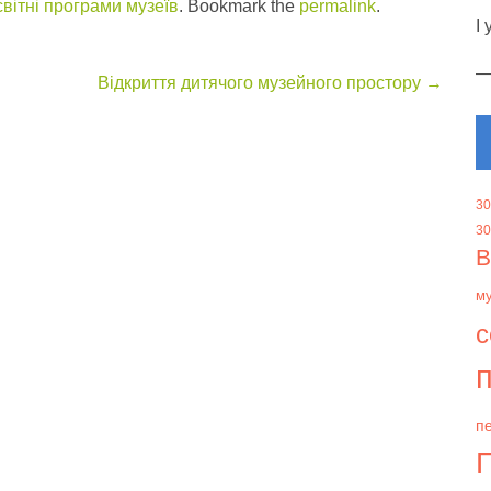
вітні програми музеїв
. Bookmark the
permalink
.
І
Відкриття дитячого музейного простору
→
30
30
В
м
с
п
пе