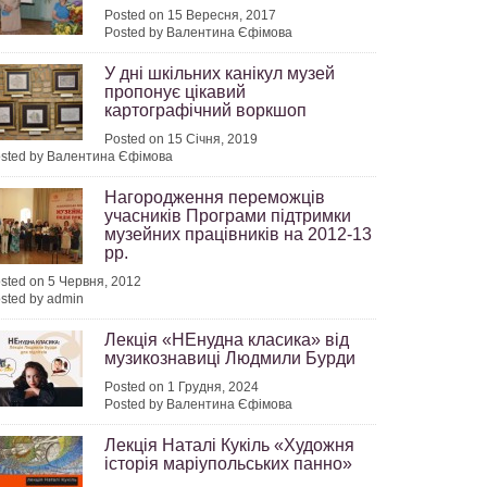
Posted on 15 Вересня, 2017
Posted by Валентина Єфімова
У дні шкільних канікул музей
пропонує цікавий
картографічний воркшоп
Posted on 15 Січня, 2019
sted by Валентина Єфімова
Нагородження переможців
учасників Програми підтримки
музейних працівників на 2012-13
рр.
sted on 5 Червня, 2012
sted by admin
Лекція «НЕнудна класика» від
музикознавиці Людмили Бурди
Posted on 1 Грудня, 2024
Posted by Валентина Єфімова
Лекція Наталі Кукіль «Художня
історія маріупольських панно»