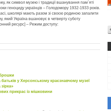
вічку, як символ музею і традиції вшанування пам`яті
роки геноциду українців – Голодомору 1932-1933 років.
ласі, школярі мають разом зі своєю родиною запалити
ру, який Україна вшановує в четверту суботу
ронний ресурс] – Режим доступу:
-брошки
а батьків у Херсонському краєзнавчому музеї
 зірка»
ових прикрас із мішковини