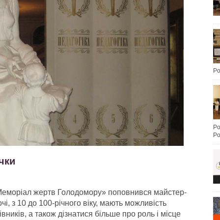
Po
Po
Po
чки
«Меморіал жертв Голодомору» поповнився майстер-
чі, з 10 до 100-річного віку, мають можливість
івників
, а також дізнатися більше про роль і місце