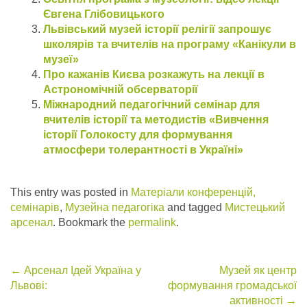
Євгена Глібовицького
Львівський музей історії релігії запрошує
школярів та вчителів на програму «Канікули в
музеї»
Про кажанів Києва розкажуть на лекції в
Астрономічній обсерваторії
Міжнародний педагогічний семінар для
вчителів історії та методистів «Вивчення
історії Голокосту для формування
атмосфери толерантності в Україні»
This entry was posted in
Матеріали конференцій,
семінарів
,
Музейна педагогіка
and tagged
Мистецький
арсенал
. Bookmark the
permalink
.
Post
←
Арсенал Ідей Україна у
Музей як центр
Львові:
формування громадської
navigation
активності
→