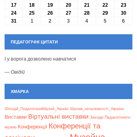
17
17.08.2026
18
18.08.2026
19
19.08.2026
20
20.08.2026
21
21.08.2026
22
22.08.2026
23
23.0
24
24.08.2026
25
25.08.2026
26
26.08.2026
27
27.08.2026
28
28.08.2026
29
29.08.2026
30
30.0
31
31.08.2026
1
01.09.2026
2
02.09.2026
3
03.09.2026
4
04.09.2026
5
05.09.2026
6
06.09
ПЕДАГОГІЧНІ ЦИТАТИ
І у ворога дозволено навчатися
—
Овідій
ХМАРКА
30подій_ПедагогічнийМузей_Україні
30років_незалежності_України
Віртуальні виставки
Bиставки
Заходи Педагогічного
Конференції та
Конференції
музею