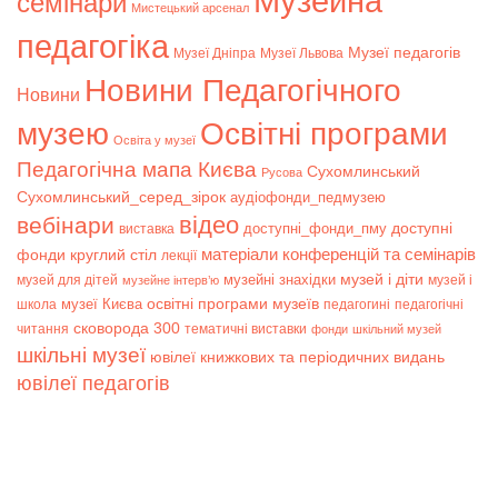
Музейна
семінари
Мистецький арсенал
педагогіка
Музеї педагогів
Музеї Дніпра
Музеї Львова
Новини Педагогічного
Новини
музею
Освітні програми
Освіта у музеї
Педагогічна мапа Києва
Сухомлинський
Русова
Сухомлинський_серед_зірок
аудіофонди_педмузею
відео
вебінари
доступні
доступні_фонди_пму
виставка
матеріали конференцій та семінарів
фонди
круглий стіл
лекції
музей і діти
музейні знахідки
музей для дітей
музей і
музейне інтерв’ю
музеї Києва
освітні програми музеїв
школа
педагогині
педагогічні
сковорода 300
читання
тематичні виставки
фонди
шкільний музей
шкільні музеї
ювілеї книжкових та періодичних видань
ювілеї педагогів