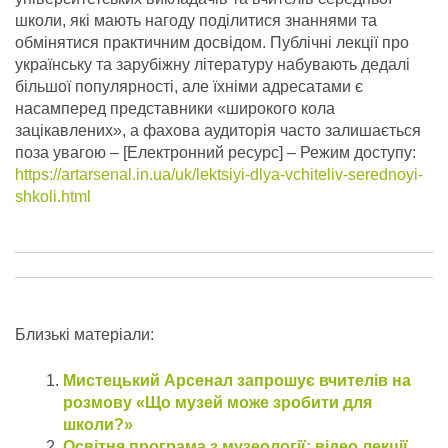
школи, які мають нагоду поділитися знаннями та
обмінятися практичним досвідом. Публічні лекції про
українську та зарубіжну літературу набувають дедалі
більшої популярності, але їхніми адресатами є
насамперед представники «широкого кола
зацікавлених», а фахова аудиторія часто залишається
поза увагою – [Електронний ресурс] – Режим доступу:
https://artarsenal.in.ua/uk/lektsiyi-dlya-vchiteliv-serednoyi-
shkoli.html
Близькі матеріали:
Мистецький Арсенал запрошує вчителів на
розмову «Що музей може зробити для
школи?»
Освітня програма з музеології: відео лекції