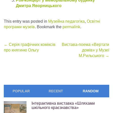
Рок-концерт у меморіальному будинку
Дмитра Яворницького
This entry was posted in
Музейна педагогіка
,
Освітні
програми музеїв
. Bookmark the
permalink
.
Post
←
Серія графічних коміксів
Вистава-поема «Вертати
про княгиню Ольгу
домів» у Музеї
navigation
М.Рильського
→
POPULAR
RECENT
RANDOM
Інтерактивна виставка «Шляхами
шкільного краєзнавства»