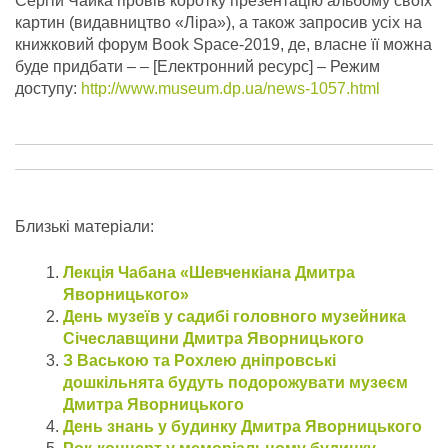
Сергій Чайка провів коротку презентацію альбому своїх
картин (видавництво «Ліра»), а також запросив усіх на
книжковий форум Book Space-2019, де, власне її можна
буде придбати – – [Електронний ресурс] – Режим
доступу:
http://www.museum.dp.ua/news-1057.html
Близькі матеріали:
Лекція Чабана «Шевченкіана Дмитра
Яворницького»
День музеїв у садибі головного музейника
Січеславщини Дмитра Яворницького
З Ваською та Рохлею дніпровські
дошкільнята будуть подорожувати музеєм
Дмитра Яворницького
День знань у будинку Дмитра Яворницького