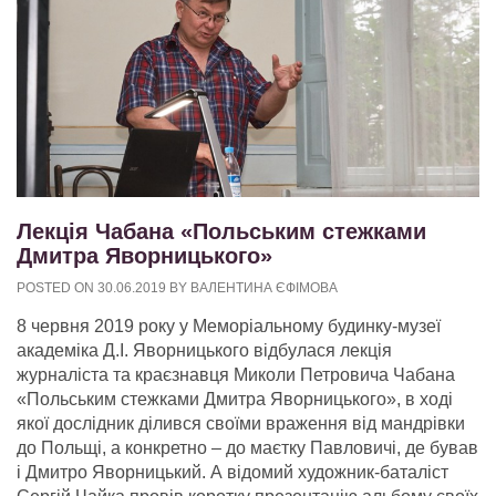
Лекція Чабана «Польським стежками
Дмитра Яворницького»
POSTED ON
30.06.2019
BY
ВАЛЕНТИНА ЄФІМОВА
8 червня 2019 року у Меморіальному будинку-музеї
академіка Д.І. Яворницького відбулася лекція
журналіста та краєзнавця Миколи Петровича Чабана
«Польським стежками Дмитра Яворницького», в ході
якої дослідник ділився своїми враження від мандрівки
до Польщі, а конкретно – до маєтку Павловичі, де бував
і Дмитро Яворницький. А відомий художник-баталіст