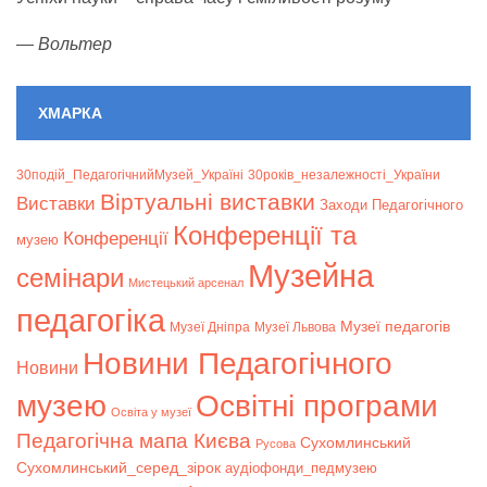
—
Вольтер
ХМАРКА
30подій_ПедагогічнийМузей_Україні
30років_незалежності_України
Віртуальні виставки
Bиставки
Заходи Педагогічного
Конференції та
Конференції
музею
Музейна
семінари
Мистецький арсенал
педагогіка
Музеї педагогів
Музеї Дніпра
Музеї Львова
Новини Педагогічного
Новини
музею
Освітні програми
Освіта у музеї
Педагогічна мапа Києва
Сухомлинський
Русова
Сухомлинський_серед_зірок
аудіофонди_педмузею