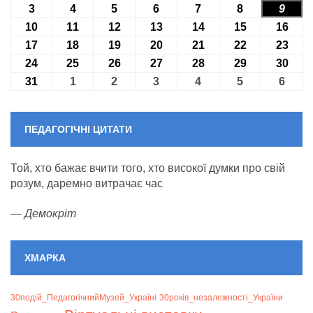
3
03.08.2026
4
04.08.2026
5
05.08.2026
6
06.08.2026
7
07.08.2026
8
08.08.2026
9
09.08
10
10.08.2026
11
11.08.2026
12
12.08.2026
13
13.08.2026
14
14.08.2026
15
15.08.2026
16
16.0
17
17.08.2026
18
18.08.2026
19
19.08.2026
20
20.08.2026
21
21.08.2026
22
22.08.2026
23
23.0
24
24.08.2026
25
25.08.2026
26
26.08.2026
27
27.08.2026
28
28.08.2026
29
29.08.2026
30
30.0
31
31.08.2026
1
01.09.2026
2
02.09.2026
3
03.09.2026
4
04.09.2026
5
05.09.2026
6
06.09
ПЕДАГОГІЧНІ ЦИТАТИ
Той, хто бажає вчити того, хто високої думки про свій
розум, даремно витрачає час
—
Демокріт
ХМАРКА
30подій_ПедагогічнийМузей_Україні
30років_незалежності_України