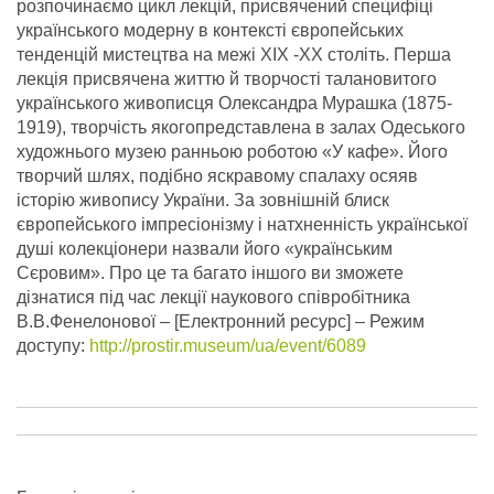
розпочинаємо цикл лекцій, присвячений специфіці
українського модерну в контексті європейських
тенденцій мистецтва на межі ХІХ -ХХ століть. Перша
лекція присвячена життю й творчості талановитого
українського живописця Олександра Мурашка (1875-
1919), творчість якогопредставлена в залах Одеського
художнього музею ранньою роботою «У кафе». Його
творчий шлях, подібно яскравому спалаху осяяв
історію живопису України. За зовнішній блиск
європейського імпресіонізму і натхненність української
душі колекціонери назвали його «українським
Сєровим». Про це та багато іншого ви зможете
дізнатися під час лекції наукового співробітника
В.В.Фенелонової – [Електронний ресурс] – Режим
доступу:
http://prostir.museum/ua/event/6089