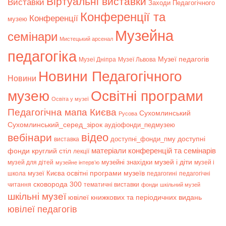
Віртуальні виставки
Bиставки
Заходи Педагогічного
Конференції та
Конференції
музею
Музейна
семінари
Мистецький арсенал
педагогіка
Музеї педагогів
Музеї Дніпра
Музеї Львова
Новини Педагогічного
Новини
музею
Освітні програми
Освіта у музеї
Педагогічна мапа Києва
Сухомлинський
Русова
Сухомлинський_серед_зірок
аудіофонди_педмузею
відео
вебінари
доступні
доступні_фонди_пму
виставка
матеріали конференцій та семінарів
фонди
круглий стіл
лекції
музей і діти
музейні знахідки
музей для дітей
музей і
музейне інтерв’ю
музеї Києва
освітні програми музеїв
школа
педагогині
педагогічні
сковорода 300
читання
тематичні виставки
фонди
шкільний музей
шкільні музеї
ювілеї книжкових та періодичних видань
ювілеї педагогів