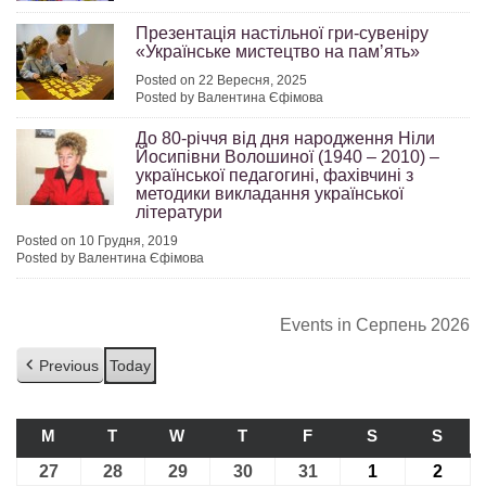
Презентація настільної гри-сувеніру
«Українське мистецтво на памʼять»
Posted on 22 Вересня, 2025
Posted by Валентина Єфімова
До 80-річчя від дня народження Ніли
Йосипівни Волошиної (1940 – 2010) –
української педагогині, фахівчині з
методики викладання української
літератури
Posted on 10 Грудня, 2019
Posted by Валентина Єфімова
Events in Серпень 2026
Previous
Today
M
ПОНЕДІЛОК
T
ВІВТОРОК
W
СЕРЕДА
T
ЧЕТВЕР
F
П’ЯТНИЦЯ
S
СУБОТА
S
НЕДІ
27
27.07.2026
28
28.07.2026
29
29.07.2026
30
30.07.2026
31
31.07.2026
1
01.08.2026
2
02.08