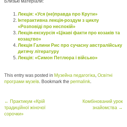
Близькі матеріали:
Лекція: «Уся (нe)правда про Крути»
Інтерактивна лекція-роздум з циклу
«Розповіді про неспокій»
Лекція-екскурсія «Цікаві факти про козаків та
козацтво»
Лекція Галини Рис про сучасну австралійську
дитячу літературу
Лекція: «Симон Петлюра і військо»
This entry was posted in
Музейна педагогіка
,
Освітні
програми музеїв
. Bookmark the
permalink
.
Post
←
Практикум «Крій
Комбінований урок
традиційної жіночої
знайомства
→
navigation
сорочки»