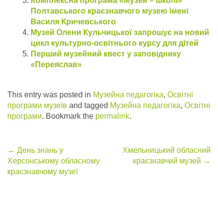
Комплексна програма «Музей – школі»
Полтавського краєзнавчого музею імені
Василя Кричевського
Музей Олени Кульчицької запрошує на новий
цикл культурно-освітнього курсу для дітей
Перший музейний квест у заповіднику
«Переяслав»
This entry was posted in
Музейна педагогіка
,
Освітні
програми музеїв
and tagged
Музейна педагогіка
,
Освітні
програми
. Bookmark the
permalink
.
Post
←
День знань у
Хмельницький обласний
Херсонському обласному
краєзнавчий музей
→
navigation
краєзнавчому музеї