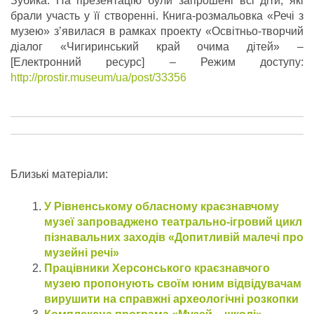
Зубика. На презентацію були запрошені всі діти, які
брали участь у її створенні. Книга-розмальовка «Речі з
музею» з’явилася в рамках проекту «Освітньо-творчий
діалог «Чигиринський край очима дітей» –
[Електронний ресурс] – Режим доступу:
http://prostir.museum/ua/post/33356
Близькі матеріали:
У Рівненському обласному краєзнавчому
музеї запроваджено театрально-ігровий цикл
пізнавальних заходів «Допитливій малечі про
музейні речі»
Працівники Херсонського краєзнавчого
музею пропонують своїм юним відвідувачам
вирушити на справжні археологічні розкопки