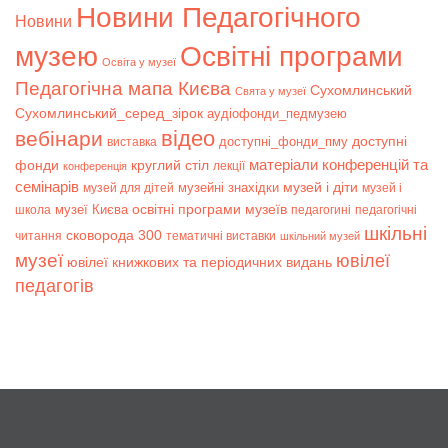
Новини Педагогічного
Новини
музею
Освітні програми
Освіта у музеї
Педагогічна мапа Києва
Сухомлинський
Свята у музеї
Сухомлинський_серед_зірок
аудіофонди_педмузею
відео
вебінари
доступні
доступні_фонди_пму
виставка
матеріали конференцій та
фонди
круглий стіл
лекції
конференція
семінарів
музей і діти
музейні знахідки
музей для дітей
музей і
музеї Києва
освітні програми музеїв
школа
педагогині
педагогічні
шкільні
сковорода 300
читання
тематичні виставки
шкільний музей
музеї
ювілеї
ювілеї книжкових та періодичних видань
педагогів