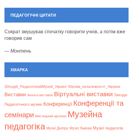
ПЕДАГОГІЧНІ ЦИТАТИ
Сократ змушував спочатку говорити учнів, а потім вже
говорив сам
—
Монтень
ХМАРКА
30подій_ПедагогічнийМузей_Україні
30років_незалежності_України
Віртуальні виставки
Bиставки
Заходи
Анонси виставок
Конференції та
Конференції
Педагогічного музею
Музейна
семінари
Мистецький арсенал
педагогіка
Музеї педагогів
Музеї Дніпра
Музеї Львова