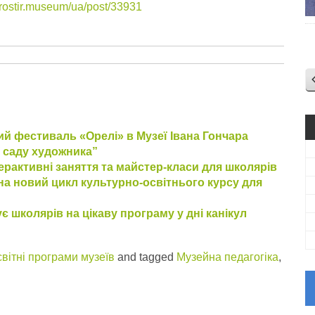
/prostir.museum/ua/post/33931
й фестиваль «Орелі» в Музеї Івана Гончара
 саду художника”
ерактивні заняття та майстер-класи для школярів
а новий цикл культурно-освітнього курсу для
 школярів на цікаву програму у дні канікул
вітні програми музеїв
and tagged
Музейна педагогіка
,