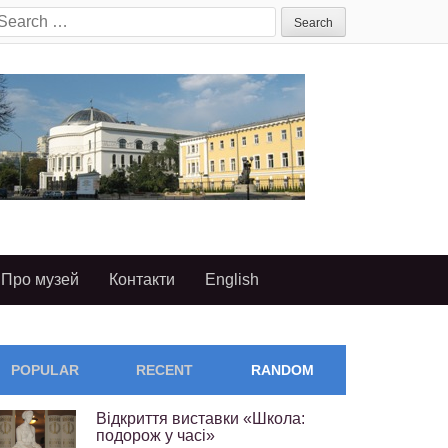
earch
or:
Про музей
Контакти
English
POPULAR
RECENT
RANDOM
Відкриття виставки «Школа:
подорож у часі»