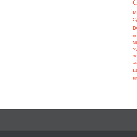
О
м
С
в
д
м
му
ос
с
ш
в