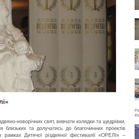
лі»
Po
Po
здвяно-новорічних свят, вивчати колядки та щедрівки,
 близьких та долучатись до благочинних проектів
в рамках Дитячої різдвяної фестивалії «ОРЕЛІ» –