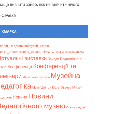
раще вивчити зайве, ніж не вивчити нічого
—
Сенека
ХМАРКА
подій_ПедагогічнийМузей_Україні
Bиставки
років_незалежності_України
Анонси виставок
іртуальні виставки
Заходи Педагогічного
Конференції та
Конференції
узею
Музейна
емінари
Мистецький арсенал
едагогіка
Музеї
Музеї Дніпра
Музеї Львова
Новини
Новини
дагогів
Педагогічного музею
Освіта у музеї