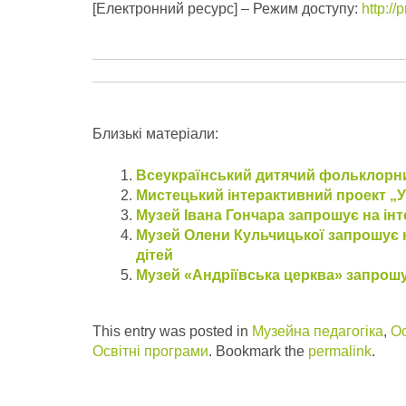
[Електронний ресурс] – Режим доступу:
http:/
Близькі матеріали:
Всеукраїнський дитячий фольклорни
Мистецький інтерактивний проект „У
Музей Івана Гончара запрошує на інт
Музей Олени Кульчицької запрошує н
дітей
Музей «Андріївська церква» запрошує
This entry was posted in
Музейна педагогіка
,
Ос
Освітні програми
. Bookmark the
permalink
.