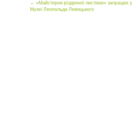
Post
←
«Майстерня різдвяної листівки» запрацює 
Музеї Леопольда Левицького
navigation