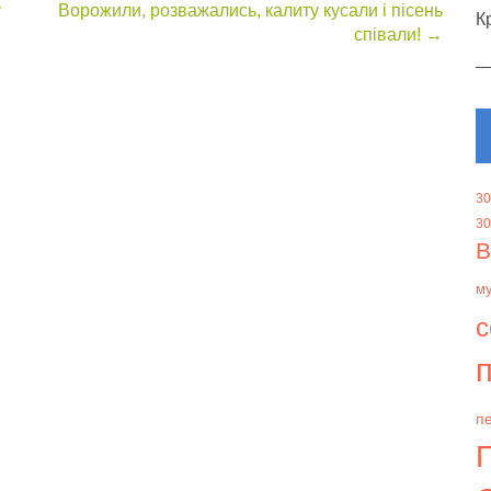
у
Ворожили, розважались, калиту кусали і пісень
К
співали!
→
30
30
В
м
с
п
пе