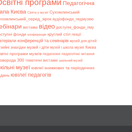
світні програми
Педагогічна
апа Києва
Сухомлинський
Свята у музеї
ухомлинський_серед_зірок
аудіофонди_педмузею
відео
ебінари
доступні_фонди_пму
виставка
оступні фонди
круглий стіл
лекції
конференція
атеріали конференцій та семінарів
музей для дітей
музей і діти
зейні знахідки
музеї Києва
музей і школа
вітні програми музеїв
педагогині
педагогічні читання
коворода 300
тематичні виставки
шкільний музей
кільні музеї
ювілеї книжкових та періодичних
ювілеї педагогів
идань