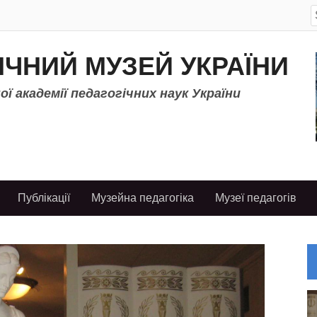
S
f
ІЧНИЙ МУЗЕЙ УКРАЇНИ
ї академії педагогічних наук України
Публікації
Музейна педагогіка
Музеї педагогів