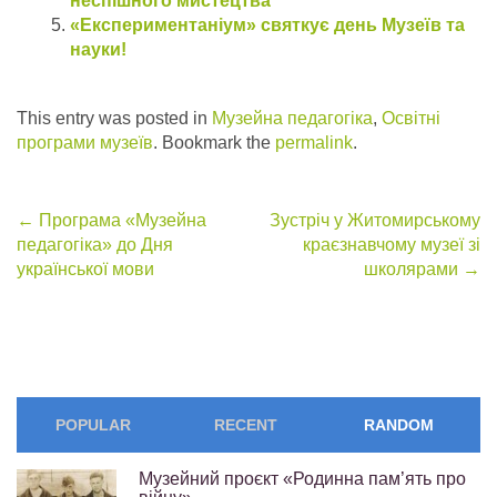
неспішного мистецтва
«Експериментаніум» святкує день Музеїв та
науки!
This entry was posted in
Музейна педагогіка
,
Освітні
програми музеїв
. Bookmark the
permalink
.
Post
←
Програма «Музейна
Зустріч у Житомирському
педагогіка» до Дня
краєзнавчому музеї зі
navigation
української мови
школярами
→
POPULAR
RECENT
RANDOM
Музейний проєкт «Родинна пам’ять про