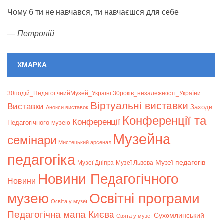
Чому б ти не навчався, ти навчаєшся для себе
—
Петроній
ХМАРКА
30подій_ПедагогічнийМузей_Україні
30років_незалежності_України
Віртуальні виставки
Bиставки
Заходи
Анонси виставок
Конференції та
Конференції
Педагогічного музею
Музейна
семінари
Мистецький арсенал
педагогіка
Музеї педагогів
Музеї Дніпра
Музеї Львова
Новини Педагогічного
Новини
музею
Освітні програми
Освіта у музеї
Педагогічна мапа Києва
Сухомлинський
Свята у музеї