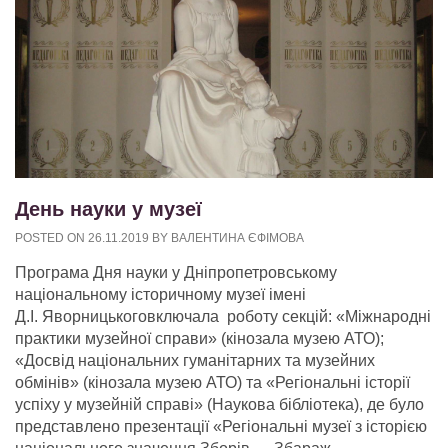
День науки у музеї
POSTED ON
26.11.2019
BY
ВАЛЕНТИНА ЄФІМОВА
Програма Дня науки у Дніпропетровському
національному історичному музеї імені
Д.І. Яворницькоговключала роботу секцій: «Міжнародні
практики музейної справи» (кінозала музею АТО);
«Досвід національних гуманітарних та музейних
обмінів» (кінозала музею АТО) та «Регіональні історії
успіху у музейній справі» (Наукова бібліотека), де було
представлено презентації «Регіональні музеї з історією