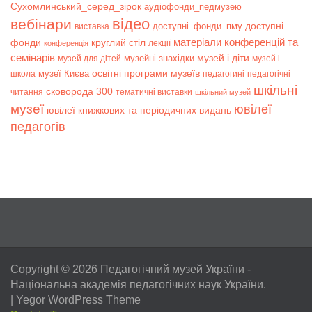
Сухомлинський_серед_зірок
аудіофонди_педмузею
відео
вебінари
доступні
доступні_фонди_пму
виставка
матеріали конференцій та
фонди
круглий стіл
лекції
конференція
семінарів
музей і діти
музейні знахідки
музей для дітей
музей і
музеї Києва
освітні програми музеїв
школа
педагогині
педагогічні
шкільні
сковорода 300
читання
тематичні виставки
шкільний музей
музеї
ювілеї
ювілеї книжкових та періодичних видань
педагогів
Copyright © 2026
Педагогічний музей України
-
Національна академія педагогічних наук України.
|
Yegor WordPress Theme