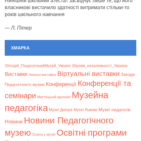
Нинішній шкільний атестат засвідчує лише те, що його
власникові вистачило здатності витримати стільки-то
років шкільного навчання
—
Л. Пітер
ХМАРКА
30подій_ПедагогічнийМузей_Україні
30років_незалежності_України
Віртуальні виставки
Bиставки
Заходи
Анонси виставок
Конференції та
Конференції
Педагогічного музею
Музейна
семінари
Мистецький арсенал
педагогіка
Музеї педагогів
Музеї Дніпра
Музеї Львова
Новини Педагогічного
Новини
музею
Освітні програми
Освіта у музеї