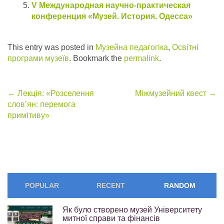
V Международная научно-практическая
конференция «Музей. История. Одесса»
This entry was posted in
Музейна педагогіка
,
Освітні
програми музеїв
. Bookmark the
permalink
.
Post
←
Лекція: «Розселення
Міжмузейний квест
→
слов’ян: перемога
navigation
примітиву»
POPULAR
RECENT
RANDOM
Як було створено музей Університету
митної справи та фінансів