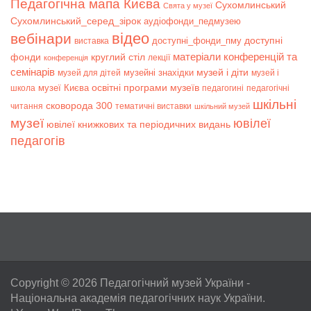
Педагогічна мапа Києва
Сухомлинський
Свята у музеї
Сухомлинський_серед_зірок
аудіофонди_педмузею
відео
вебінари
доступні
доступні_фонди_пму
виставка
матеріали конференцій та
фонди
круглий стіл
лекції
конференція
семінарів
музей і діти
музейні знахідки
музей для дітей
музей і
музеї Києва
освітні програми музеїв
школа
педагогині
педагогічні
шкільні
сковорода 300
читання
тематичні виставки
шкільний музей
музеї
ювілеї
ювілеї книжкових та періодичних видань
педагогів
Copyright © 2026
Педагогічний музей України
-
Національна академія педагогічних наук України.