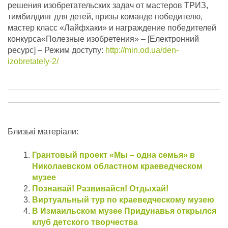
решения изобретательских задач от мастеров ТРИЗ,
тимбилдинг для детей, призы команде победителю,
мастер класс «Лайфхаки» и награждение победителей
конкурса«Полезные изобретения» – [Електронний
ресурс] – Режим доступу:
http://min.od.ua/den-
izobretately-2/
Близькі матеріали:
Грантовый проект «Мы – одна семья» в
Николаевском областном краеведческом
музее
Познавай! Развивайся! Отдыхай!
Виртуальный тур по краеведческому музею
В Измаильском музее Придунавья открылся
клуб детского творчества