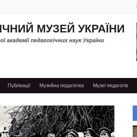
S
f
ІЧНИЙ МУЗЕЙ УКРАЇНИ
ї академії педагогічних наук України
Публікації
Музейна педагогіка
Музеї педагогів