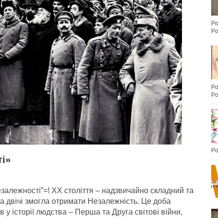
Po
Po
Po
Po
Po
ті»
езалежності”=! ХХ століття – надзвичайно складний та
їна двічі змогла отримати Незалежність. Це доба
у історії людства – Перша та Друга світові війни,