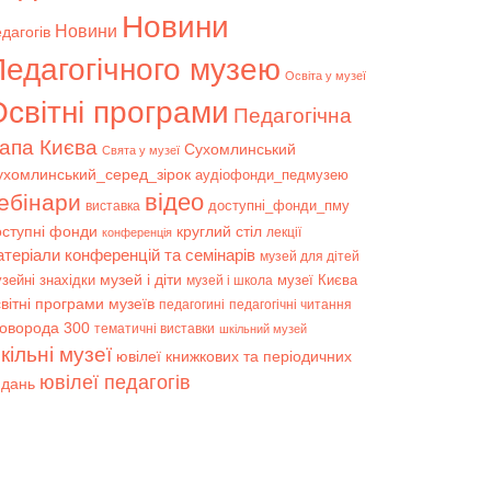
Новини
Новини
дагогів
Педагогічного музею
Освіта у музеї
світні програми
Педагогічна
апа Києва
Сухомлинський
Свята у музеї
ухомлинський_серед_зірок
аудіофонди_педмузею
відео
ебінари
доступні_фонди_пму
виставка
оступні фонди
круглий стіл
лекції
конференція
атеріали конференцій та семінарів
музей для дітей
музей і діти
зейні знахідки
музеї Києва
музей і школа
вітні програми музеїв
педагогині
педагогічні читання
коворода 300
тематичні виставки
шкільний музей
кільні музеї
ювілеї книжкових та періодичних
ювілеї педагогів
идань