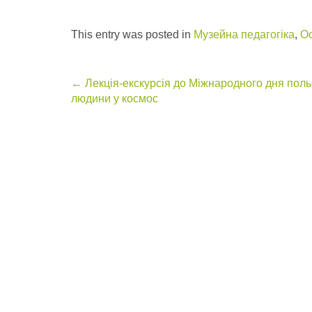
This entry was posted in
Музейна педагогіка
,
Ос
Post
←
Лекція-екскурсія до Міжнародного дня поль
людини у космос
navigation