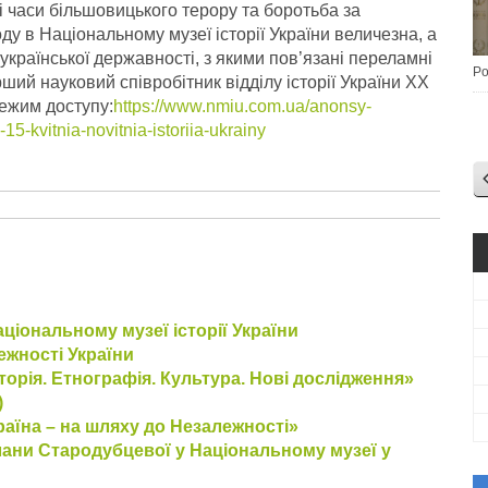
ні часи більшовицького терору та боротьба за
ду в Національному музеї історії України величезна, а
 української державності, з якими пов’язані переламні
Po
ший науковий співробітник відділу історії України ХХ
Режим доступу:
https://www.nmiu.com.ua/anonsy-
-kvitnia-novitnia-istoriia-ukrainy
ціональному музеї історії України
ежності України
орія. Етнографія. Культура. Нові дослідження»
)
аїна – на шляху до Незалежності»
лани Стародубцевої у Національному музеї у