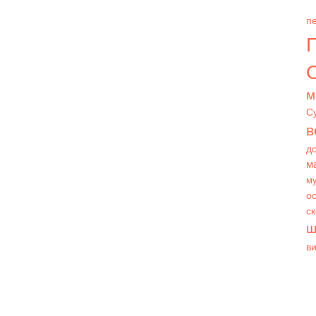
пе
О
м
С
в
д
м
му
ос
с
ш
в