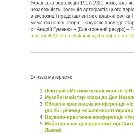
Українська революція 1917-1921 років, трагіч
незалежність. Колекція артефактів цього періо
в експозиції представлені як справжні реліквії
моменти нашої історії. Екскурсію проведе стар
ст. Андрій Гуменюк – [Електронний ресурс] – 
museum/691-tema-ekskursii-vykhidnoho-dnia-14-15
Близькі матеріали:
Лекторій «Мотиви незалежності» у На
Музейні майстер-класи до Дня Незал
Обласна краєзнавча конференція «Іст
(до 25-ї річниці Незалежності України
Науково-практична конференція «Укр
Майстер-клас для дорослих від Світ
Львові