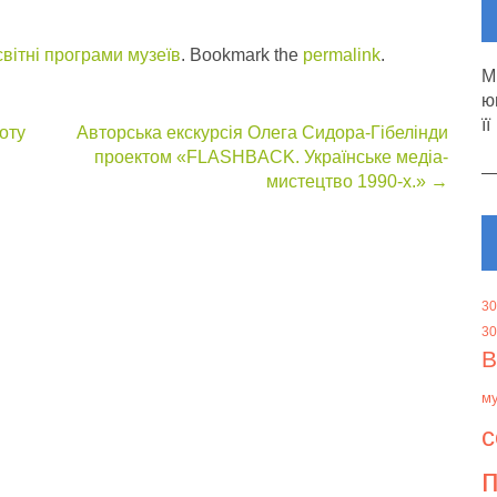
вітні програми музеїв
. Bookmark the
permalink
.
М
ю
її
оту
Авторська екскурсія Олега Сидора-Гібелінди
проектом «FLASHBACK. Українське медіа-
мистецтво 1990-х.»
→
30
30
В
м
с
п