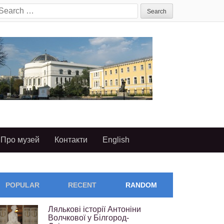
earch
or:
Про музей
Контакти
English
POPULAR
RECENT
RANDOM
Лялькові історії Антоніни
Волчкової у Білгород-