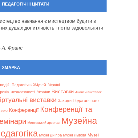
ПЕДАГОГІЧНІ ЦИТАТИ
истецтво навчання є мистецтвом будити в
них душах допитливість і потім задовольняти
—
А. Франс
ХМАРКА
подій_ПедагогічнийМузей_Україні
Bиставки
років_незалежності_України
Анонси виставок
іртуальні виставки
Заходи Педагогічного
Конференції та
Конференції
узею
Музейна
емінари
Мистецький арсенал
едагогіка
Музеї
Музеї Дніпра
Музеї Львова