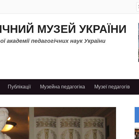
S
f
ІЧНИЙ МУЗЕЙ УКРАЇНИ
ї академії педагогічних наук України
Публікації
Музейна педагогіка
Музеї педагогів