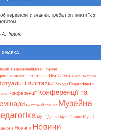
об переварити знання, треба поглинати їх з
петитом
—
А. Франс
ХМАРКА
подій_ПедагогічнийМузей_Україні
Bиставки
років_незалежності_України
Анонси виставок
іртуальні виставки
Заходи Педагогічного
Конференції та
Конференції
узею
Музейна
емінари
Мистецький арсенал
едагогіка
Музеї
Музеї Дніпра
Музеї Львова
Новини
Новини
дагогів