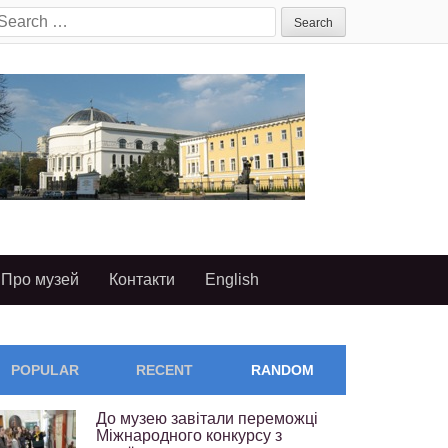
earch
or:
Про музей
Контакти
English
POPULAR
RECENT
RANDOM
До музею завітали переможці
Міжнародного конкурсу з