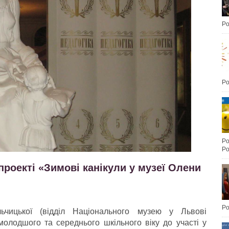
Po
Po
Po
Po
проекті «Зимові канікули у музеї Олени
Po
ьчицької (відділ Національного музею у Львові
молодшого та середнього шкільного віку до участі у