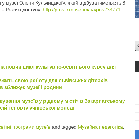
 у музеї Олени Кульчицької», який відбуватиметься з 8
] – Режим доступу:
http://prostir.museum/ua/post/33771
а новий цикл культурно-освітнього курсу для
вжить свою роботу для львівських дітлахів
ів зближує музеї і родини
дування музеїв у рідному місті» в Закарпатському
сій і спорту учнівської молоді
вітні програми музеїв
and tagged
Музейна педагогіка
,