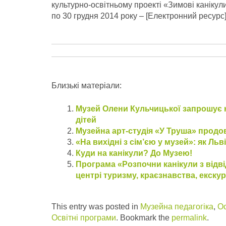
культурно-освітньому проекті «Зимові канікули
по 30 грудня 2014 року – [Електронний ресурс
Близькі матеріали:
Музей Олени Кульчицької запрошує н
дітей
Музейна арт-студія «У Труша» продо
«На вихідні з сім’єю у музей»: як Льв
Куди на канікули? До Музею!
Програма «Розпочни канікули з відві
центрі туризму, краєзнавства, екскур
This entry was posted in
Музейна педагогіка
,
Ос
Освітні програми
. Bookmark the
permalink
.