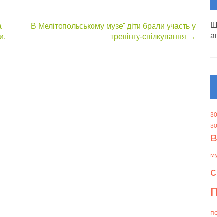
Щ
а
В Мелітопольському музеї діти брали участь у
а
и.
тренінгу-спілкування
→
30
30
В
м
с
п
пе