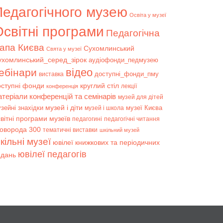
Педагогічного музею
Освіта у музеї
світні програми
Педагогічна
апа Києва
Сухомлинський
Свята у музеї
ухомлинський_серед_зірок
аудіофонди_педмузею
відео
ебінари
доступні_фонди_пму
виставка
оступні фонди
круглий стіл
лекції
конференція
атеріали конференцій та семінарів
музей для дітей
музей і діти
зейні знахідки
музеї Києва
музей і школа
вітні програми музеїв
педагогині
педагогічні читання
коворода 300
тематичні виставки
шкільний музей
кільні музеї
ювілеї книжкових та періодичних
ювілеї педагогів
идань