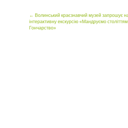
Post
←
Волинський краєзнавчий музей запрошує н
інтерактивну екскурсію «Мандруємо століттям
navigation
Гончарство»