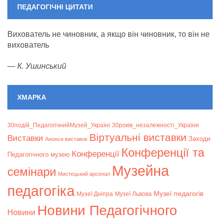
ПЕДАГОГІЧНІ ЦИТАТИ
Вихователь не чиновник, а якщо він чиновник, то він не
вихователь
—
К. Ушинський
ХМАРКА
30подій_ПедагогічнийМузей_Україні
30років_незалежності_України
Віртуальні виставки
Bиставки
Заходи
Анонси виставок
Конференції та
Конференції
Педагогічного музею
Музейна
семінари
Мистецький арсенал
педагогіка
Музеї педагогів
Музеї Дніпра
Музеї Львова
Новини Педагогічного
Новини