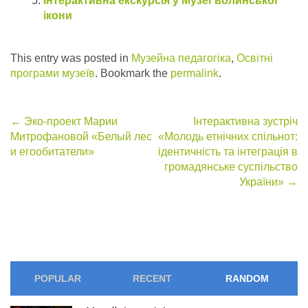
Інтерактивна екскурсія у Музеї волинської
ікони
This entry was posted in
Музейна педагогіка
,
Освітні
програми музеїв
. Bookmark the
permalink
.
Post
←
Эко-проект Марии
Інтерактивна зустріч
Митрофановой «Белый лес
«Молодь етнічних спільнот:
navigation
и егообитатели»
ідентичність та інтеграція в
громадянське суспільство
України»
→
POPULAR
RECENT
RANDOM