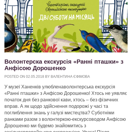
Волонтерска екскурсія «Ранні пташки» з
Анфісою Дорошенко
POSTED ON
02.05.2018
BY
ВАЛЕНТИНА ЄФІМОВА
У музеї Ханенків улюбленаволонтерська екскурсія
«Ранні пташки» з Анфісою Дорошенко! Хтось не уявляє
початок дня без ранкової кави, хтось – без фізичних
вправ. А як щодо здійснення подорожі у часі та
поглиблення знань у галузі мистецтва? Суботніми
ранками разом з волонтеркою-екскурсоводом Анфісою
Дорошенко ми будемо знайомитись з