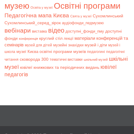
музею
Освітні програми
Освіта у музеї
Педагогічна мапа Києва
Сухомлинський
Свята у музеї
Сухомлинський_серед_зірок
аудіофонди_педмузею
відео
вебінари
доступні
доступні_фонди_пму
виставка
матеріали конференцій та
фонди
круглий стіл
лекції
конференція
семінарів
музей і діти
музейні знахідки
музей для дітей
музей і
музеї Києва
освітні програми музеїв
школа
педагогині
педагогічні
шкільні
сковорода 300
читання
тематичні виставки
шкільний музей
музеї
ювілеї
ювілеї книжкових та періодичних видань
педагогів