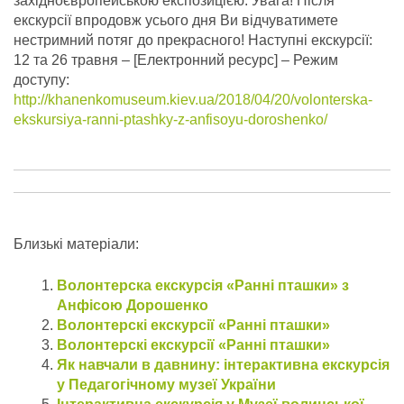
західноєвропейською експозицією. Увага! Після
екскурсії впродовж усього дня Ви відчуватимете
нестримний потяг до прекрасного! Наступні екскурсії:
12 та 26 травня – [Електронний ресурс] – Режим
доступу:
http://khanenkomuseum.kiev.ua/2018/04/20/volonterska-
ekskursiya-ranni-ptashky-z-anfisoyu-doroshenko/
Близькі матеріали:
Волонтерска екскурсія «Ранні пташки» з
Анфісою Дорошенко
Волонтерскі екскурсії «Ранні пташки»
Волонтерскі екскурсії «Ранні пташки»
Як навчали в давнину: інтерактивна екскурсія
у Педагогічному музеї України