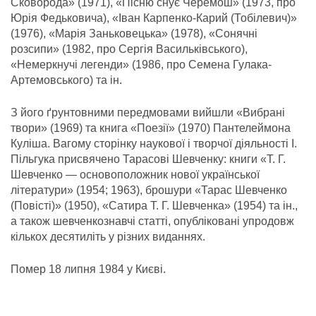
Сковорода» (1971), «Пісню снує Черемош» (1973, про
Юрія Федьковича), «Іван Карпенко-Карий (Тобілевич)»
(1976), «Марія Заньковецька» (1978), «Сонячні
розсипи» (1982, про Сергія Васильківського),
«Немеркнучі легенди» (1986, про Семена Гулака-
Артемовського) та ін.
З його ґрунтовними передмовами вийшли «Вибрані
твори» (1969) та книга «Поезії» (1970) Пантелеймона
Куліша. Вагому сторінку наукової і творчої діяльності І.
Пільгука присвячено Тарасові Шевченку: книги «Т. Г.
Шевченко — основоположник нової української
літератури» (1954; 1963), брошури «Тарас Шевченко
(Повісті)» (1950), «Сатира Т. Г. Шевченка» (1954) та ін.,
а також шевченкознавчі статті, опубліковані упродовж
кількох десятиліть у різних виданнях.
Помер 18 липня 1984 у Києві.