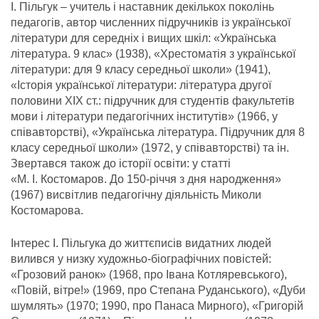
І. Пільгук – учитель і наставник декількох поколінь
педагогів, автор численних підручників із української
літератури для середніх і вищих шкіл: «Українська
література. 9 клас» (1938), «Хрестоматія з української
літератури: для 9 класу середньої школи» (1941),
«Історія української літератури: література другої
половини ХІХ ст.: підручник для студентів факультетів
мови і літератури педагогічних інститутів» (1966, у
співавторстві), «Українська література. Підручник для 8
класу середньої школи» (1972, у співавторстві) та ін.
Звертався також до історії освіти: у статті
«М. І. Костомаров. До 150-річчя з дня народження»
(1967) висвітлив педагогічну діяльність Миколи
Костомарова.
Інтерес І. Пільгука до життєписів видатних людей
вилився у низку художньо-біографічних повістей:
«Грозовий ранок» (1968, про Івана Котляревського),
«Повій, вітре!» (1969, про Степана Руданського), «Дуби
шумлять» (1970; 1990, про Панаса Мирного), «Григорій