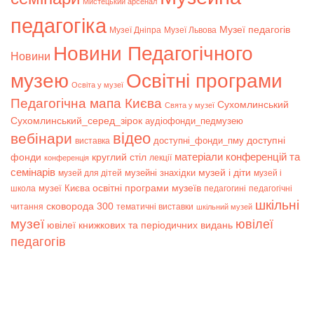
Мистецький арсенал
педагогіка
Музеї педагогів
Музеї Дніпра
Музеї Львова
Новини Педагогічного
Новини
музею
Освітні програми
Освіта у музеї
Педагогічна мапа Києва
Сухомлинський
Свята у музеї
Сухомлинський_серед_зірок
аудіофонди_педмузею
відео
вебінари
доступні
доступні_фонди_пму
виставка
матеріали конференцій та
фонди
круглий стіл
лекції
конференція
семінарів
музей і діти
музейні знахідки
музей для дітей
музей і
музеї Києва
освітні програми музеїв
школа
педагогині
педагогічні
шкільні
сковорода 300
читання
тематичні виставки
шкільний музей
музеї
ювілеї
ювілеї книжкових та періодичних видань
педагогів