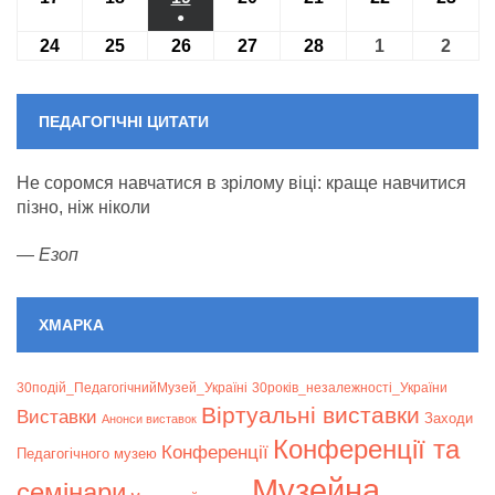
●
(1
24
24.02.2025
25
25.02.2025
26
26.02.2025
27
27.02.2025
28
28.02.2025
1
01.03.2025
2
02.03
event)
ПЕДАГОГІЧНІ ЦИТАТИ
Не соромся навчатися в зрілому віці: краще навчитися
пізно, ніж ніколи
—
Езоп
ХМАРКА
30подій_ПедагогічнийМузей_Україні
30років_незалежності_України
Віртуальні виставки
Bиставки
Заходи
Анонси виставок
Конференції та
Конференції
Педагогічного музею
Музейна
семінари