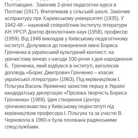
Полтавщині. Закінчив 2-річні педагогічні курси в
Полтаві (1917). Вчителював у сільській школі. Закінчив
аспірантуру при Харківському університеті (1935). У
1942-48 – науковий співробітник Інституту літератури
АН УРСР. Доктор філологічних наук (1958), професор
(1959). Від 1948 викладав у Київському педагогічному
інституті. Долучився до повернення імені Бориса
Грінченка в український культурний контекст: на
урочистому вечорі з нагоди 100-річчя з дня народження
Б. Грінченка, який відбувся в інституті, виголосив
доповідь «Борис Дмитрович Грінченко – класик
української літератури» (1963). Під керівництвом І.
Пільгука Василь Яременко захистив першу в Україні
кандидатську дисертацію «Прозова творчість Бориса
Грінченка» (1969). Ідея створення Центру
грінченкознавства у Київському педінституті під
керівництвом професора І. Пільгука та за участю В.
Чорновола в 1960-х була похована радянськими
спецслужбами.