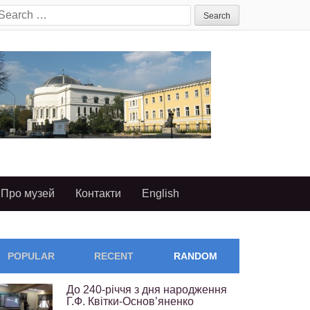
earch
or:
Про музей
Контакти
English
POPULAR
RECENT
RANDOM
До 240-річчя з дня народження
Г.Ф. Квітки-Основ’яненко