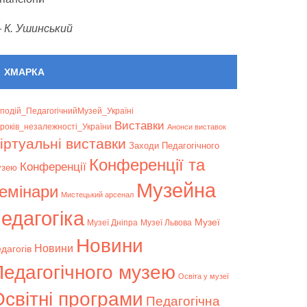
—
К. Ушинський
ХМАРКА
подій_ПедагогічнийМузей_Україні
Bиставки
років_незалежності_України
Анонси виставок
іртуальні виставки
Заходи Педагогічного
Конференції та
Конференції
узею
Музейна
емінари
Мистецький арсенал
едагогіка
Музеї
Музеї Дніпра
Музеї Львова
Новини
Новини
дагогів
Педагогічного музею
Освіта у музеї
світні програми
Педагогічна