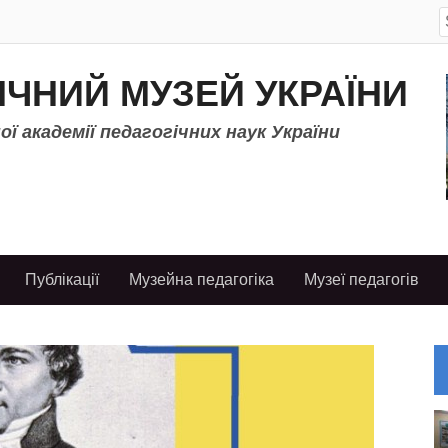
S
f
ІЧНИЙ МУЗЕЙ УКРАЇНИ
ї академії педагогічних наук України
Публікації
Музейна педагогіка
Музеї педагогів