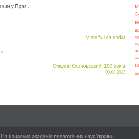
м
аний у Празі.
С
в
д
м
View full calendar
му
ос
nk
.
с
ш
Омелян Огоновський: 190 років
03.08.2023
в
 Національна академія педагогічних наук України.