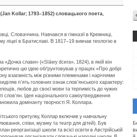
(Jаn Kollаr; 1793–1852) словацького поета,
ці, Словаччина. Навчався в гімназії в Кремниці,
му ліцеї в Братиславі. В 1817–19 вивчав теологію в
 «Дочка слави» («Sláwy dcera», 1824), в якій він
оретично цю ідею обґрунтовував у працях «Про добрі
урну взаємність між різними племенами і наріччями
 виділяв п’ять головних ознак слов’янського характеру:
селощів, любов до своєї мови та терпимість до чужих
і слов’ян. Ідея національного самоутвердження
ановила домінанту творчості Я. Коллара.
рітського притулку, Коллар включив у навчальну
ювання, співи, музику та театр для дітей). Був
Б
лан реорганізації школи та всієї освіти в Австрійській
в
пропонував організувати словацькі народні школи. В
й