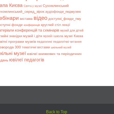
апа Києва
Сухомлинський
Свята у музеї
ухомлинський_серед_зірок
аудіофонди_педмузею
відео
ебінари
доступні_фонди_пму
виставка
оступні фонди
круглий стіл
лекції
конференція
атеріали конференцій та семінарів
музей для дітей
музей і діти
зейні знахідки
музеї Києва
музей і школа
вітні програми музеїв
педагогині
педагогічні читання
коворода 300
тематичні виставки
шкільний музей
кільні музеї
ювілеї книжкових та періодичних
ювілеї педагогів
идань
Back to Top