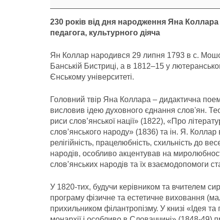
років
230 років від дня народження Яна Коллара 
педагога, культурного діяча
Ян Коллар народився 29 липня 1793 в с. Мошов
Банській Бистриці, а в 1812–15 у лютерансько
Єнському університеті.
Головний твір Яна Коллара – дидактична поема
висловив ідею духовного єднання слов'ян. Те
риси слов’янської нації» (1822), «Про літерат
слов’янського народу» (1836) та ін. Я. Коллар
релігійність, працелюбність, схильність до ве
народів, особливо акцентував на миролюбност
слов’янських народів та їх взаємодопомоги ст
У 1820-тих, будучи керівником та вчителем си
програму фізичне та естетичне виховання (мал
прихильником філантропізму. У книзі «Ідея та п
монархії і особливо в Словаччині» (1848-49) 