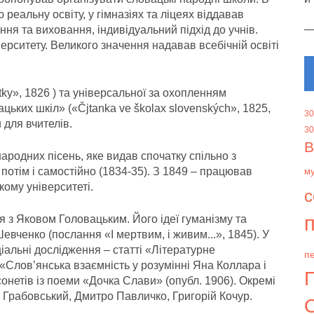
реальну освіту, у гімназіях та ліцеях віддавав
ння та виховання, індивідуальний підхід до учнів.
ерситету. Великого значення надавав всебічній освіті
tky», 1826 ) та універсальної за охопленням
цьких шкіл» («Čjtanka ve školах slovenských», 1825,
30
 для вчителів.
30
В
родних пісень, яке видав спочатку спільно з
отім і самостійно (1834-35). З 1849 – працював
м
кому університеті.
с
п
 з Яковом Головацьким. Його ідеї гуманізму та
вченко (послання «І мертвим, і живим...», 1845). У
іальні дослідження – статті «Літературне
пе
«Слов’янська взаємність у розумінні Яна Коллара і
сонетів із поеми «Дочка Слави» (опубл. 1906). Окремі
Грабовський, Дмитро Павличко, Григорій Кочур.
О