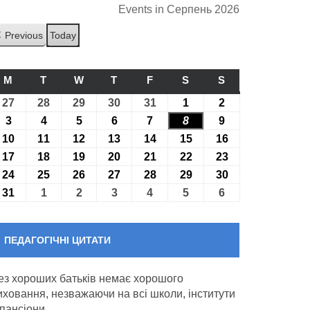
Events in Серпень 2026
Previous
Today
M
ПОНЕДІЛОК
T
ВІВТОРОК
W
СЕРЕДА
T
ЧЕТВЕР
F
П’ЯТНИЦЯ
S
СУБОТА
S
НЕДІЛЯ
27
27.07.2026
28
28.07.2026
29
29.07.2026
30
30.07.2026
31
31.07.2026
1
01.08.2026
2
02.08.2026
3
03.08.2026
4
04.08.2026
5
05.08.2026
6
06.08.2026
7
07.08.2026
8
08.08.2026
9
09.08.2026
10
10.08.2026
11
11.08.2026
12
12.08.2026
13
13.08.2026
14
14.08.2026
15
15.08.2026
16
16.08.2026
17
17.08.2026
18
18.08.2026
19
19.08.2026
20
20.08.2026
21
21.08.2026
22
22.08.2026
23
23.08.2026
24
24.08.2026
25
25.08.2026
26
26.08.2026
27
27.08.2026
28
28.08.2026
29
29.08.2026
30
30.08.2026
31
31.08.2026
1
01.09.2026
2
02.09.2026
3
03.09.2026
4
04.09.2026
5
05.09.2026
6
06.09.2026
ПЕДАГОГІЧНІ ЦИТАТИ
ез хороших батьків немає хорошого
иховання, незважаючи на всі школи, інститути
 пансіони