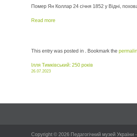
Помер Ян Коллар 24 січня 1852 у Відні, похов
Read more
This entry was posted in . Bookmark the
permali
Post
Ілля Тимківський: 250 років
26.07.2023
navigation
Copyright © 2026
Педагогічний музей України
-