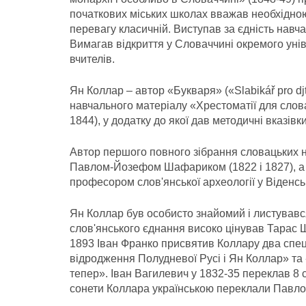
початкових міських школах вважав необхідною 
перевагу класичній. Виступав за єдність навча
Вимагав відкриття у Словаччині окремого унів
вчителів.
Ян Коллар – автор «Букваря» («Slabikář pro dj
навчального матеріалу «Хрестоматії для слова
1844), у додатку до якої дав методичні вказівки
Автор першого повного зібрання словацьких на
Павлом-Йозефом Шафариком (1822 і 1827), а п
професором слов'янської археології у Віденсь
Ян Коллар був особисто знайомий і листувався
слов'янського єднання високо цінував Тарас Ше
1893 Іван Франко присвятив Коллару два спец
відродження Полудневої Русі і Ян Коллар» та 
тепер». Іван Вагилевич у 1832-35 переклав 8 
сонети Коллара українською переклали Павло 