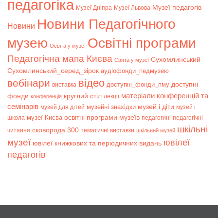
педагогіка
Музеї педагогів
Музеї Дніпра
Музеї Львова
Новини Педагогічного
Новини
музею
Освітні програми
Освіта у музеї
Педагогічна мапа Києва
Сухомлинський
Свята у музеї
Сухомлинський_серед_зірок
аудіофонди_педмузею
відео
вебінари
доступні
доступні_фонди_пму
виставка
матеріали конференцій та
фонди
круглий стіл
лекції
конференція
семінарів
музей і діти
музейні знахідки
музей для дітей
музей і
музеї Києва
освітні програми музеїв
школа
педагогині
педагогічні
шкільні
сковорода 300
читання
тематичні виставки
шкільний музей
музеї
ювілеї
ювілеї книжкових та періодичних видань
педагогів