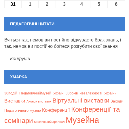
31
31.08.2026
1
01.09.2026
2
02.09.2026
3
03.09.2026
4
04.09.2026
5
05.09.2026
6
06.09
ПЕДАГОГІЧНІ ЦИТАТИ
Вчіться так, немов ви постійно відчуваєте брак знань, і
так, немов ви постійно боїтеся розгубити свої знання
—
Конфуцій
ХМАРКА
30подій_ПедагогічнийМузей_Україні
30років_незалежності_України
Віртуальні виставки
Bиставки
Заходи
Анонси виставок
Конференції та
Конференції
Педагогічного музею
Музейна
семінари
Мистецький арсенал