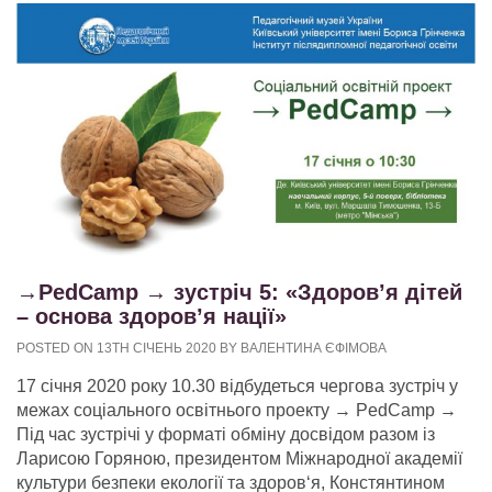
→PedCamp → зустріч 5: «Здоров’я дітей
– основа здоров’я нації»
POSTED ON 13TH СІЧЕНЬ 2020 BY ВАЛЕНТИНА ЄФІМОВА
17 січня 2020 року 10.30 відбудеться чергова зустріч у
межах соціального освітнього проекту → PedCamp →
Під час зустрічі у форматі обміну досвідом разом із
Ларисою Горяною, президентом Міжнародної академії
культури безпеки екології та здоров‘я, Констянтином