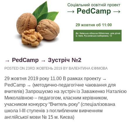
→ PedCamp → Зустріч №2
POSTED ON 23RD ЖОВТЕНЬ 2019 BY ВАЛЕНТИНА ЄФІМОВА
29 жовтня 2019 року 11.00 В рамках проекту →
PedCamp → (методично-педагогічне чаювання для
вчителів) Запрошуємо на зустріч із Заваженко Наталією
Миколаївною – педагогом, класним керівником,
учасником конкурсу “Вчитель року” (спеціалізована
школа І-ІІІ ступенів з поглибленим вивченням
англійської мови № 15 м. Києва)