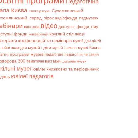
світні програми
Педагогічна
апа Києва
Сухомлинський
Свята у музеї
ухомлинський_серед_зірок
аудіофонди_педмузею
відео
ебінари
доступні_фонди_пму
виставка
оступні фонди
круглий стіл
лекції
конференція
атеріали конференцій та семінарів
музей для дітей
музей і діти
зейні знахідки
музеї Києва
музей і школа
вітні програми музеїв
педагогині
педагогічні читання
коворода 300
тематичні виставки
шкільний музей
кільні музеї
ювілеї книжкових та періодичних
ювілеї педагогів
идань