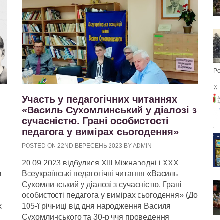
Po
Участь у педагогічних читаннях
«Василь Сухомлинський у діалозі з
сучасністю. Грані особистості
педагога у вимірах сьогодення»
POSTED ON 22ND ВЕРЕСЕНЬ 2023 BY ADMIN
20.09.2023 відбулися ХІІІ Міжнародні і ХХХ
в
Всеукраїнські педагогічні читання «Василь
Сухомлинський у діалозі з сучасністю. Грані
особистості педагога у вимірах сьогодення» (До
х
105-ї річниці від дня народження Василя
Сухомлинського та 30-річчя проведення