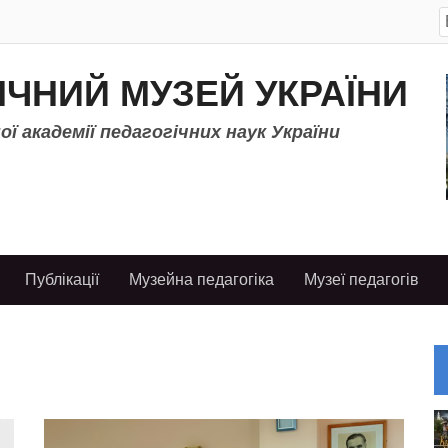
S
f
ІЧНИЙ МУЗЕЙ УКРАЇНИ
ї академії педагогічних наук України
Публікації
Музейна педагогіка
Музеї педагогів