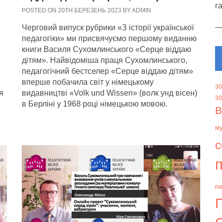
г
POSTED ON 20TH БЕРЕЗЕНЬ 2023 BY ADMIN
Черговий випуск рубрики «З історії української
педагогіки» ми присвячуємо першому виданню
книги Василя Сухомлинського «Серце віддаю
дітям». Найвідоміша праця Сухомлинського,
педагогічний бестселер «Серце віддаю дітям»
вперше побачила світ у німецькому
30
я
видавництві «Volk und Wissen» (волк унд вісен)
30
в Берліні у 1968 році німецькою мовою.
В
м
с
п
пе