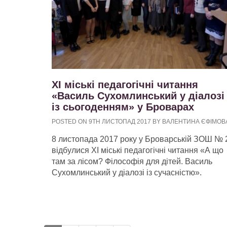
ХІ міські педагогічні читання
«Василь Сухомлинський у діалозі
із сьогоденням» у Броварах
POSTED ON 9TH ЛИСТОПАД 2017 BY ВАЛЕНТИНА ЄФІМОВ
8 листопада 2017 року у Броварській ЗОШ № 
відбулися ХІ міські педагогічні читання «А що
там за лісом? Філософія для дітей. Василь
Сухомлинський у діалозі із сучасністю».