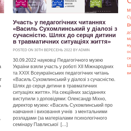
О
м
С
Участь у педагогічних читаннях
в
«Василь Сухомлинський у діалозі з
д
сучасністю. Шлях до серця дитини
м
в травматичних ситуаціях життя»
му
POSTED ON 30TH ВЕРЕСЕНЬ 2022 BY ADMIN
ос
с
30.09.2022 науковці Педагогічного музею
ш
а
України взяли участь у роботі ХІІ Міжнародних
та ХХІХ Всеукраїнських педагогічних читань
в
т
«Василь Сухомлинський у діалозі з сучасністю.
»
Шлях до серця дитини в травматичних
ситуаціях життя». На секційних засіданнях
виступили з доповідями: Олександр Міхно,
директор музею: «Василь Сухомлинський про
навчання і виховання учнів з ментальними
,
розладами (за матеріалами психологічного
семінару Павлиської […]