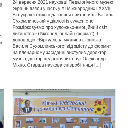
24 вересня 2021 науковці Педагогічного музею
й
України взяли участь у ХІ Міжнародних і XXVIІІ
в
Всеукраїнських педагогічних читаннях «Василь
Сухомлинський у діалозі із сучасністю.
Розмірковуємо про художньо-емоційний світ
дитинства» (Ужгород, онлайн-формат) З
і
доповіддю «Віртуальна музична скринька
ів
Василя Сухомлинського: від змісту до форми»
на пленарному засіданні виступив директор
музею, доктор педагогічних наук Олександр
Міхно. Старша наукова співробітниця […]