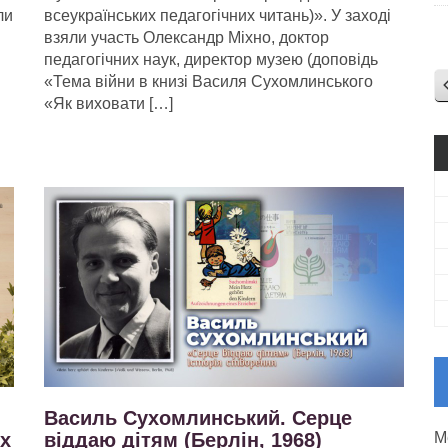
ли
всеукраїнських педагогічних читань)». У заході
взяли участь Олександр Міхно, доктор
педагогічних наук, директор музею (доповідь
«Тема війни в книзі Василя Сухомлинського
«Як виховати […]
Василь Сухомлинський. Серце
іх
віддаю дітям (Берлін, 1968)
М