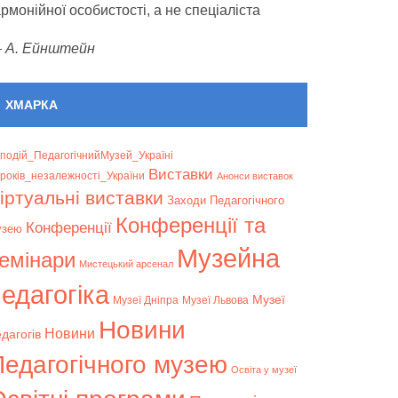
армонійної особистості, а не спеціаліста
—
А. Ейнштейн
ХМАРКА
подій_ПедагогічнийМузей_Україні
Bиставки
років_незалежності_України
Анонси виставок
іртуальні виставки
Заходи Педагогічного
Конференції та
Конференції
узею
Музейна
емінари
Мистецький арсенал
едагогіка
Музеї
Музеї Дніпра
Музеї Львова
Новини
Новини
дагогів
Педагогічного музею
Освіта у музеї