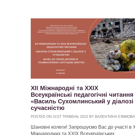
ХІІ Міжнародні та ХХІХ
Всеукраїнські педагогічні читання
«Василь Сухомлинський у діалозі
сучасністю
POSTED ON 31ST ТРАВЕНЬ 2022 BY ВАЛЕНТИНА ЄФІМОВА
Шановні колеги! Запрошуємо Вас до участі в Х
Міжнародних та ХХІХ Всеукраїнських