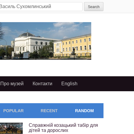
earch
or:
Про музей
Контакти
English
POPULAR
RECENT
RANDOM
Справжній козацький табір для
дітей та дорослих