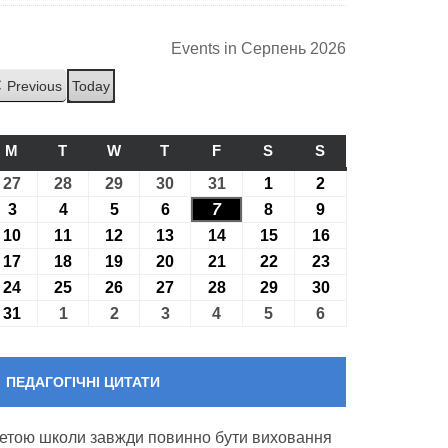
Events in Серпень 2026
Previous
Today
M
ПОНЕДІЛОК
T
ВІВТОРОК
W
СЕРЕДА
T
ЧЕТВЕР
F
П’ЯТНИЦЯ
S
СУБОТА
S
НЕДІЛЯ
27
27.07.2026
28
28.07.2026
29
29.07.2026
30
30.07.2026
31
31.07.2026
1
01.08.2026
2
02.08.2026
3
03.08.2026
4
04.08.2026
5
05.08.2026
6
06.08.2026
7
07.08.2026
8
08.08.2026
9
09.08.2026
10
10.08.2026
11
11.08.2026
12
12.08.2026
13
13.08.2026
14
14.08.2026
15
15.08.2026
16
16.08.2026
17
17.08.2026
18
18.08.2026
19
19.08.2026
20
20.08.2026
21
21.08.2026
22
22.08.2026
23
23.08.2026
24
24.08.2026
25
25.08.2026
26
26.08.2026
27
27.08.2026
28
28.08.2026
29
29.08.2026
30
30.08.2026
31
31.08.2026
1
01.09.2026
2
02.09.2026
3
03.09.2026
4
04.09.2026
5
05.09.2026
6
06.09.2026
ПЕДАГОГІЧНІ ЦИТАТИ
етою школи завжди повинно бути виховання