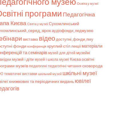
Педагогічного музею
Освіта у музеї
світні програми
Педагогічна
апа Києва
Сухомлинський
Свята у музеї
ухомлинський_серед_зірок
аудіофонди_педмузею
відео
ебінари
доступні_фонди_пму
виставка
матеріали
оступні фонди
круглий стіл
конференція
лекції
онференцій та семінарів
музейні
музей для дітей
музей і діти
ахідки
музеї Києва
освітні
музей і школа
рограми музеїв
сковорода
педагогічні читання
педагогині
шкільні музеї
00
тематичні виставки
шкільний музей
ювілеї
ілеї книжкових та періодичних видань
едагогів