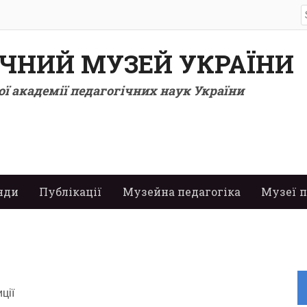
S
f
ІЧНИЙ МУЗЕЙ УКРАЇНИ
ї академії педагогічних наук України
нди
Публікації
Музейна педагогіка
Музеї п
ції