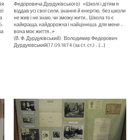
ія
Федоровича Дурдуківського) «Школі і дітям я
еї
віддав усі свої сили, знання й енергію, без школи
а
не жив і не знаю, чи зможу жити… Школа то є
5-
найкраща, найдорожча і найцінніша для мене –
ча
вона моє життя…»
(В. Ф. Дурдуківський) Володимир Федорович
Дурдуківський(17.09.1874 (за ст. ст.) – […]