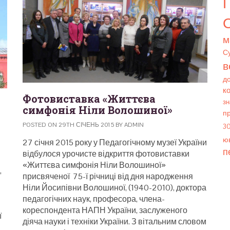
О
м
С
в
д
к
Фотовиставка «Життєва
зн
симфонія Ніли Волошиної»
п
POSTED ON 29TH СІЧЕНЬ 2015 BY ADMIN
3
юв
27 січня 2015 року у Педагогічному музеї України
п
відбулося урочисте відкриття фотовиставки
«Життєва симфонія Ніли Волошиної»
,
присвяченої 75-ї річниці від дня народження
Ніли Йосипівни Волошиної, (1940-2010), доктора
педагогічних наук, професора, члена-
кореспондента НАПН України, заслуженого
ї
діяча науки і техніки України. З вітальним словом