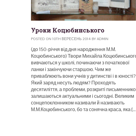
Уроки Коцюбинського
POSTED ON 10TH ВЕРЕСЕНЬ 2014 BY ADMIN
(до 150-річчя від дня народження М.М.
Коцюбинського) Твори Михайла Коцюбинськог
вивчаються у школі, починаючи з початкової
ланки і закінчуючи старшою. Чим же
приваблюють вони учнів у дитинстві і в юності?
Який заряд несуть людям? Проходять
десятиліття, а проблеми, розкриті письменнико
залишаються актуальними і сьогодні. Великим
сонцепоклонником називали й називають
М.М.Коцюбинського, бо та сонячна краса, яка […