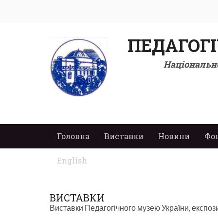
ПЕДАГОГ
Національно
Головна
Виставки
Новини
Фо
English
BИСТАВКИ
Виставки Педагогічного музею України, експози