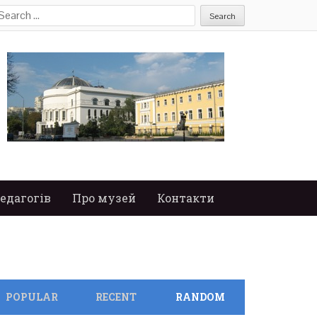
earch
or:
едагогів
Про музей
Контакти
POPULAR
RECENT
RANDOM