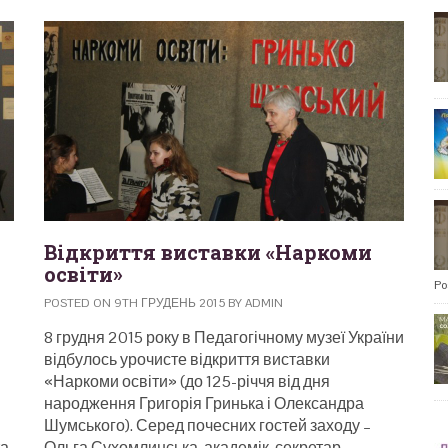
Відкриття виставки «Наркоми
освіти»
Po
POSTED ON 9TH ГРУДЕНЬ 2015 BY ADMIN
8 грудня 2015 року в Педагогічному музеї України
відбулось урочисте відкриття виставки
«Наркоми освіти» (до 125-річчя від дня
народження Григорія Гринька і Олександра
Шумського). Серед почесних гостей заходу –
та
Ольга Сухомлинська, академік-секретар