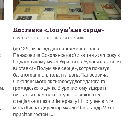
Виставка «Полум’яне серце»
POSTED ON 10TH КВІТЕНЬ 2014 BY ADMIN
(до 125-річчя від дня народження Івана
о
Панасовича Соколянського) 3 квітня 2014 року в
Педагогічному музеї України відбулося відкриття
виставки «Полум’яне серце», котра показує
багатогранність таланту Івана Панасовича
Соколянського як тифлосурдопедагога та
м,
громадського діяча. В урочистому відкритті
виставки взяли участь учні та вихователі
спеціальної школи-інтернату І-ІІІ ступенів №9
]
міста Києва. Директор музею Олександр Міхно
привітав гостей […]