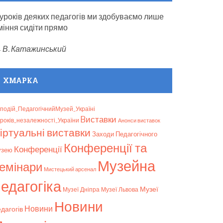
 уроків деяких педагогів ми здобуваємо лише
міння сидіти прямо
—
В. Катажинський
ХМАРКА
подій_ПедагогічнийМузей_Україні
Bиставки
років_незалежності_України
Анонси виставок
іртуальні виставки
Заходи Педагогічного
Конференції та
Конференції
узею
Музейна
емінари
Мистецький арсенал
едагогіка
Музеї
Музеї Дніпра
Музеї Львова
Новини
Новини
дагогів