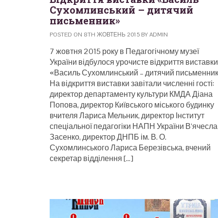
Сухомлинський – дитячий
письменник»
POSTED ON 8TH ЖОВТЕНЬ 2015 BY ADMIN
7 жовтня 2015 року в Педагогічному музеї
України відбулося урочисте відкриття виставки
«Василь Сухомлинський – дитячий письменни
На відкриття виставки завітали численні гості:
директор департаменту культури КМДА Діана
Попова, директор Київського міського будинку
вчителя Лариса Мельник, директор Інститут
спеціальної педагогіки НАПН України В’ячесл
Засенко, директор ДНПБ ім. В. О.
Сухомлинського Лариса Березівська, вчений
секретар відділення […]