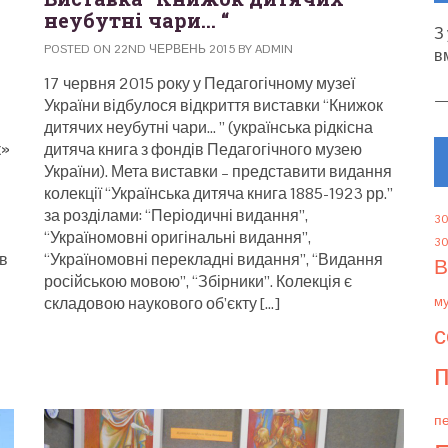
неубутні чари… “
З
POSTED ON 22ND ЧЕРВЕНЬ 2015 BY ADMIN
в
17 червня 2015 року у Педагогічному музеї
України відбулося відкриття виставки “Книжок
дитячих неубутні чари… ” (українська рідкісна
к»
дитяча книга з фондів Педагогічного музею
України). Мета виставки – представити видання
колекції “Українська дитяча книга 1885-1923 рр.”
за розділами: “Періодичні видання”,
30
“Україномовні оригінальні видання”,
30
ав
“Україномовні перекладні видання”, “Видання
В
російською мовою”, “Збірники”. Колекція є
складовою наукового об’єкту […]
м
с
п
пе