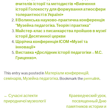
вчителів історії та методистів «Вивчення
історії Голокосту для формування атмосфери
толерантності в Україні»
ІІ Волинська науково-практична конференція
“Музейна педагогіка. Теорія і практика”
Майстер-клас з писанкарства пройшов в музеї
історії Десятинної церкви
Щорічна конференція ІСОМ «Музеї та
інновації»
Виставка «Дослідник історії педагогіки – М.С.
Гриценко».
This entry was posted in
Матеріали конференцій,
семінарів
,
Музейна педагогіка
. Bookmark the
permalink
.
Post
←
Сучасні аспекти
Краеведческий урок,
природничої музеології
посвященный Дню
navigation
памятников истории и