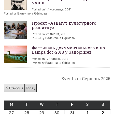
учнів
Posted on 1 Листопада, 2021
Posted by Валентина Єфімова
Проєкт «Азимут культурного
розвитку»
Posted on 22 Липня, 2019
Posted by Валентина Єфімова
Фестиваль документального кіно
Lampa.doc-2018 у Запоріжжі
Posted on 17 Червня, 2018
Posted by Валентина Єфімова
Events in Серпень 2026
Previous
Today
M
ПОНЕДІЛОК
T
ВІВТОРОК
W
СЕРЕДА
T
ЧЕТВЕР
F
П’ЯТНИЦЯ
S
СУБОТА
S
НЕДІ
27
27.07.2026
28
28.07.2026
29
29.07.2026
30
30.07.2026
31
31.07.2026
1
01.08.2026
2
02.0