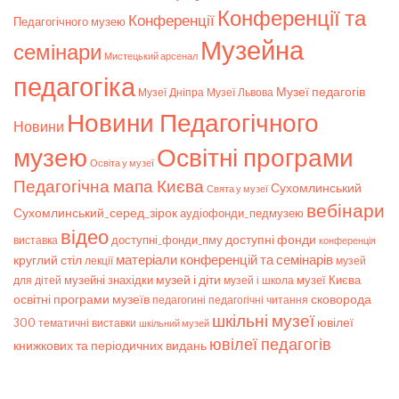
Конференції та
Конференції
Педагогічного музею
Музейна
семінари
Мистецький арсенал
педагогіка
Музеї педагогів
Музеї Дніпра
Музеї Львова
Новини Педагогічного
Новини
музею
Освітні програми
Освіта у музеї
Педагогічна мапа Києва
Сухомлинський
Свята у музеї
вебінари
Сухомлинський_серед_зірок
аудіофонди_педмузею
відео
доступні фонди
доступні_фонди_пму
виставка
конференція
матеріали конференцій та семінарів
круглий стіл
лекції
музей
музей і діти
музейні знахідки
музеї Києва
для дітей
музей і школа
освітні програми музеїв
сковорода
педагогічні читання
педагогині
шкільні музеї
ювілеї
300
тематичні виставки
шкільний музей
ювілеї педагогів
книжкових та періодичних видань