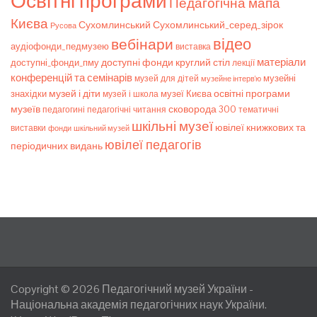
Освітні програми
Педагогічна мапа
Києва
Сухомлинський_серед_зірок
Сухомлинський
Русова
відео
вебінари
аудіофонди_педмузею
виставка
матеріали
доступні фонди
круглий стіл
доступні_фонди_пму
лекції
конференцій та семінарів
музейні
музей для дітей
музейне інтерв’ю
музей і діти
знахідки
музеї Києва
освітні програми
музей і школа
музеїв
сковорода 300
педагогічні читання
тематичні
педагогині
шкільні музеї
ювілеї книжкових та
виставки
фонди
шкільний музей
ювілеї педагогів
періодичних видань
Copyright © 2026
Педагогічний музей України
-
Національна академія педагогічних наук України.