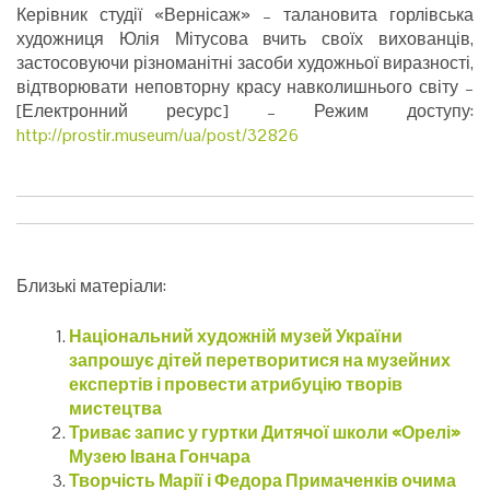
Керівник студії «Вернісаж» – талановита горлівська
художниця Юлія Мітусова вчить своїх вихованців,
застосовуючи різноманітні засоби художньої виразності,
відтворювати неповторну красу навколишнього світу –
[Електронний ресурс] – Режим доступу:
http://prostir.museum/ua/post/32826
Близькі матеріали:
Національний художній музей України
запрошує дітей перетворитися на музейних
експертів і провести атрибуцію творів
мистецтва
Триває запис у гуртки Дитячої школи «Орелі»
Музею Івана Гончара
Творчість Марії і Федора Примаченків очима