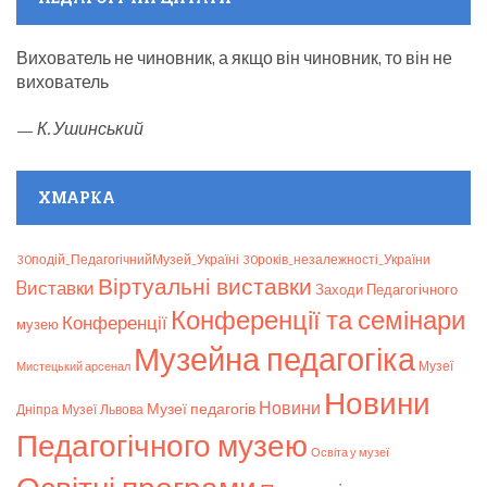
Вихователь не чиновник, а якщо він чиновник, то він не
вихователь
—
К. Ушинський
ХМАРКА
30подій_ПедагогічнийМузей_Україні
30років_незалежності_України
Віртуальні виставки
Bиставки
Заходи Педагогічного
Конференції та семінари
Конференції
музею
Музейна педагогіка
Мистецький арсенал
Музеї
Новини
Новини
Музеї педагогів
Дніпра
Музеї Львова
Педагогічного музею
Освіта у музеї