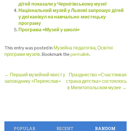
дітей показали у Чернігівському музеї
Національний музей у Львові запрошує дітей
у дні канікул на навчально-мистецьку
програму
Програма «Музей у школі»
This entry was posted in
Музейна педагогіка
,
Освітні
програми музеїв
. Bookmark the
permalink
.
Post
←
Перший музейний квест у
Празднество «Счастливая
заповіднику «Переяслав»
страна детства» состоялось
navigation
в Мелитопольском музее
→
POPULAR
RECENT
RANDOM