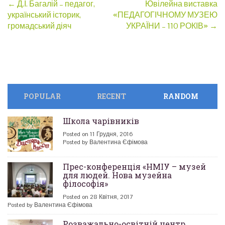
Post
←
Д.І. Багалій – педагог,
Ювілейна виставка
український історик,
«ПЕДАГОГІЧНОМУ МУЗЕЮ
navigation
громадський діяч
УКРАЇНИ – 110 РОКІВ»
→
POPULAR
RECENT
RANDOM
Школа чарівників
Posted on 11 Грудня, 2016
Posted by Валентина Єфімова
Прес-конференція «НМІУ – музей
для людей. Нова музейна
філософія»
Posted on 28 Квітня, 2017
Posted by Валентина Єфімова
Розважально-освітній центр