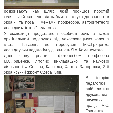
розкривають нам шлях, який пройшов простий
селянський хлопець від наймита-пастуха до знаного в
Україні та поза її межами професора, авторитетного
дослідника історії педагогіки.
У експозиції представлені особисті речі, а також
оригінальний подарунок від чехословацьких колег з
міста Пільзеня, де перебував М.С.Гриценко,
досліджуючи педагогічну діяльність Я.А. Коменського.
Далі знову реліквія: фотоальбом професора
М.С.Гриценка, літопис викладацької та наукової
діяльності – Опішна, Карлівка, Харків, Запоріжжя, 2-й
Український фронт, Одеса, Київ.
В історію
педагогіки
ввійшли 108
друкованих
наукових
праць М.С.
Гриценка,