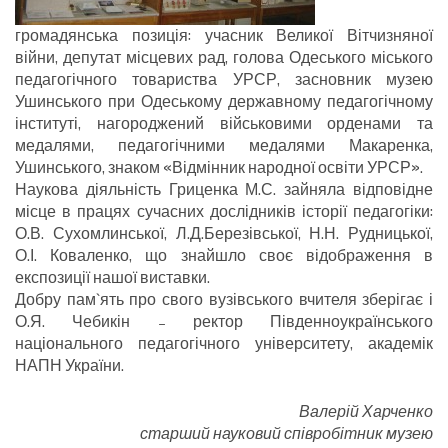
громадянська позиція: учасник Великої Вітчизняної
війни, депутат місцевих рад, голова Одеського міського
педагогічного товариства УРСР, засновник музею
Ушинського при Одеському державному педагогічному
інституті, нагороджений військовими орденами та
медалями, педагогічними медалями Макаренка,
Ушинського, знаком «Відмінник народної освіти УРСР».
Наукова діяльність Гриценка М.С. зайняла відповідне
місце в працях сучасних дослідників історії педагогіки:
О.В. Сухомлинської, Л.Д.Березівської, Н.Н. Рудницької,
О.І. Коваленко, що знайшло своє відображення в
експозиції нашої виставки.
Добру пам`ять про свого вузівського вчителя зберігає і
О.Я. Чебикін – ректор Південноукраїнського
національного педагогічного університету, академік
НАПН України.
Валерій Харченко
старший науковий співробітник музею