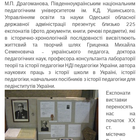
М.П. Драгоманова, Південноукраїнським національним
педагогічним університетом ім. К.Д. Ушинського,
Управлінням освіти та науки Одеської обласної
державної адміністрації презентує близько 225
експонатів (фото, документи, книги, речові предмети), які
в історично-хронологічній послідовності висвітлюють
життєвий та творчий шлях Гриценка Михайла
Семеновича – українського педагога, доктора
педагогічних наук, професора-консультанта лабораторії
теорії та історії педагогіки НДІ педагогіки України, автора
наукових праць з історії школи в Україні, історії
педагогіки, навчальних посібників з історії педагогіки для
педінститутів України.
Експонати
виставки
переносять
нас на
початок ХХ
ст. в
містечко