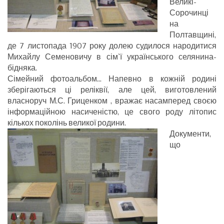
Великі-
Сорочинці
на
Полтавщині,
де 7 листопада 1907 року долею судилося народитися
Михайлу Семеновичу в сім`ї українського селянина-
бідняка.
Сімейний фотоальбом… Напевно в кожній родині
зберігаються ці реліквії, але цей, виготовлений
власноруч М.С. Гриценком , вражає насамперед своєю
інформаційною насиченістю, це свого роду літопис
кількох поколінь великої родини.
Документи,
що