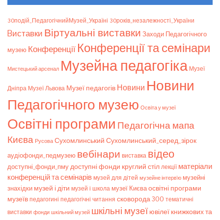
30подій_ПедагогічнийМузей_Україні
30років_незалежності_України
Віртуальні виставки
Bиставки
Заходи Педагогічного
Конференції та семінари
Конференції
музею
Музейна педагогіка
Мистецький арсенал
Музеї
Новини
Новини
Музеї педагогів
Дніпра
Музеї Львова
Педагогічного музею
Освіта у музеї
Освітні програми
Педагогічна мапа
Києва
Сухомлинський_серед_зірок
Сухомлинський
Русова
відео
вебінари
аудіофонди_педмузею
виставка
матеріали
доступні фонди
круглий стіл
доступні_фонди_пму
лекції
конференцій та семінарів
музейні
музей для дітей
музейне інтерв’ю
музей і діти
знахідки
музеї Києва
освітні програми
музей і школа
музеїв
сковорода 300
педагогічні читання
тематичні
педагогині
шкільні музеї
ювілеї книжкових та
виставки
фонди
шкільний музей