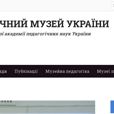
S
f
ІЧНИЙ МУЗЕЙ УКРАЇНИ
ї академії педагогічних наук України
нди
Публікації
Музейна педагогіка
Музеї п