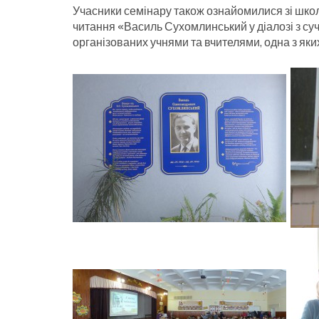
Учасники семінару також ознайомилися зі школ
читання «Василь Сухомлинський у діалозі з суч
організованих учнями та вчителями, одна з як