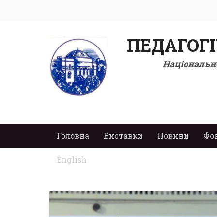
ПЕДАГОГ
Національно
Головна
Виставки
Новини
Фо
English