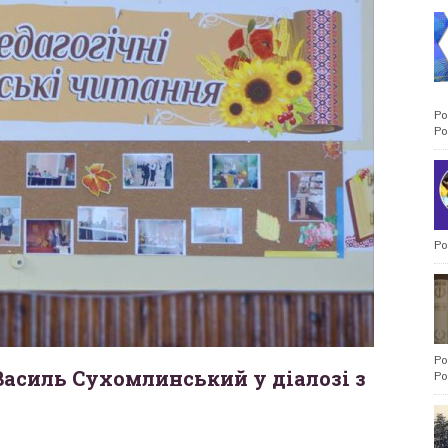
Po
Po
Po
Po
Василь Сухомлинський у діалозі з
Po