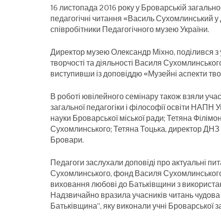
16 листопада 2016 року у Броварській загально
педагогічні читання «Василь Сухомлинський у д
співробітники Педагогічного музею України.
Директор музею Олександр Міхно, поділився з 
творчості та діяльності Василя Сухомлинського
виступивши із доповіддю «Музейні аспекти тв
В роботі ювілейного семінару також взяли уча
загальної педагогіки і філософії освіти НАПН У
науки Броварської міської ради; Тетяна Філімон
Сухомлинського; Тетяна Тоцька, директор ДНЗ «
Бровари.
Педагоги заслухали доповіді про актуальні пи
Сухомлинського, фонд Василя Сухомлинського 
виховання любові до Батьківщини з використ
Надзвичайно вразила учасників читань чудова 
Батьківщина”, яку виконали учні Броварської з