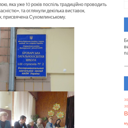
ою, яка уже 10 років поспіль традиційно проводить
асністю», та оглянули декілька виставок,
их, присвячена Сухомлинському.
Б
в
п
30
30
В
м