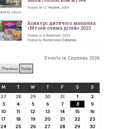
Posted on 12 Червня, 2014
sted by admin
Конкурс дитячого малюнка
«Музей очима дітей»-2023
Posted on 8 Березня, 2023
Posted by Валентина Єфімова
Events in Серпень 2026
Previous
Today
M
ПОНЕДІЛОК
T
ВІВТОРОК
W
СЕРЕДА
T
ЧЕТВЕР
F
П’ЯТНИЦЯ
S
СУБОТА
S
НЕДІЛЯ
27
27.07.2026
28
28.07.2026
29
29.07.2026
30
30.07.2026
31
31.07.2026
1
01.08.2026
2
02.08.2026
3
03.08.2026
4
04.08.2026
5
05.08.2026
6
06.08.2026
7
07.08.2026
8
08.08.2026
9
09.08.2026
10
10.08.2026
11
11.08.2026
12
12.08.2026
13
13.08.2026
14
14.08.2026
15
15.08.2026
16
16.08.2026
17
17.08.2026
18
18.08.2026
19
19.08.2026
20
20.08.2026
21
21.08.2026
22
22.08.2026
23
23.08.2026
24
24.08.2026
25
25.08.2026
26
26.08.2026
27
27.08.2026
28
28.08.2026
29
29.08.2026
30
30.08.2026