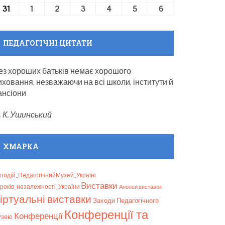
31
31.08.2026
1
01.09.2026
2
02.09.2026
3
03.09.2026
4
04.09.2026
5
05.09.2026
6
06.09.2026
ПЕДАГОГІЧНІ ЦИТАТИ
ез хороших батьків немає хорошого
иховання, незважаючи на всі школи, інститути й
ансіони
—
К. Ушинський
ХМАРКА
подій_ПедагогічнийМузей_Україні
Bиставки
років_незалежності_України
Анонси виставок
іртуальні виставки
Заходи Педагогічного
Конференції та
Конференції
узею