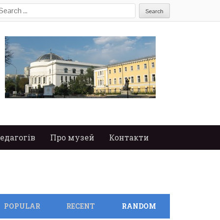
earch
or:
едагогів
Про музей
Контакти
POPULAR
RECENT
RANDOM