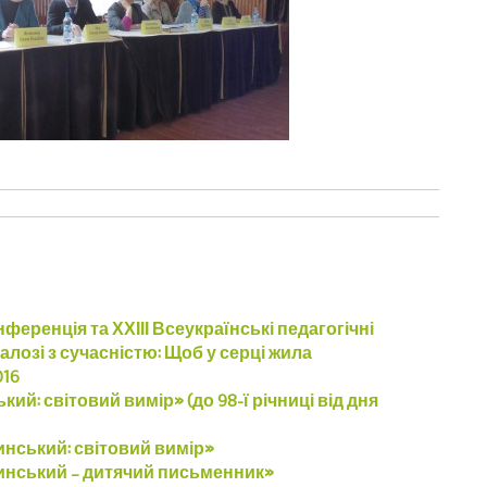
еренція та ХХІІІ Всеукраїнські педагогічні
лозі з сучасністю: Щоб у серці жила
016
й: світовий вимір» (до 98-ї річниці від дня
нський: світовий вимір»
инський – дитячий письменник»