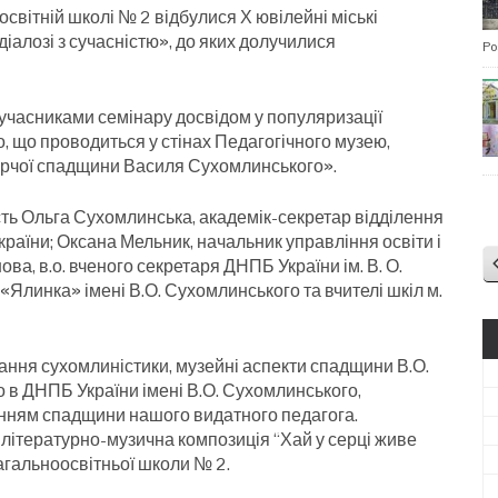
освітній школі № 2 відбулися Х ювілейні міські
іалозі з сучасністю», до яких долучилися
Po
учасниками семінару досвідом у популяризації
, що проводиться у стінах Педагогічного музею,
орчої спадщини Василя Сухомлинського».
сть Ольга Сухомлинська, академік-секретар відділення
країни; Оксана Мельник, начальник управління освіти і
ова, в.о. вченого секретаря ДНПБ України ім. В. О.
Ялинка» імені В.О. Сухомлинського та вчителі шкіл м.
тання сухомлиністики, музейні аспекти спадщини В.О.
в ДНПБ України імені В.О. Сухомлинського,
анням спадщини нашого видатного педагога.
літературно-музична композиція “Хай у серці живе
агальноосвітньої школи № 2.