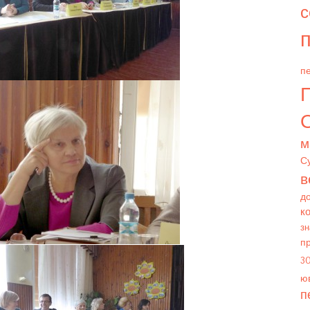
с
п
пе
О
м
С
в
д
к
зн
п
3
юв
п