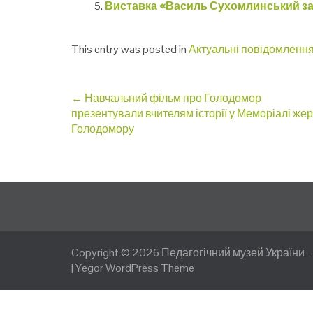
Виставка «Василь Сухомлинський з
This entry was posted in
Актуальні повідомленн
Post
←
Навчальний фільм про Голодомор
презентували вчителям історії у Меморіалі же
navigation
Голодомору
Copyright © 2026
Педагогічний музей України
-
|
Yegor WordPress Theme