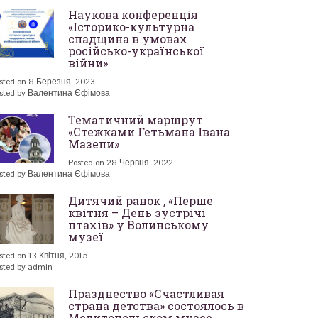
Наукова конференція
«Історико-культурна
спадщина в умовах
російсько-української
війни»
sted on 8 Березня, 2023
sted by Валентина Єфімова
Тематичний маршрут
«Стежками Гетьмана Івана
Мазепи»
Posted on 28 Червня, 2022
sted by Валентина Єфімова
Дитячий ранок , «Перше
квітня – День зустрічі
птахів» у Волинському
музеї
sted on 13 Квітня, 2015
sted by admin
Празднество «Счастливая
страна детства» состоялось в
Мелитопольском музее