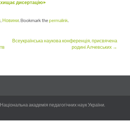
ахищає дисертацію»
я
,
Новини
. Bookmark the
permalink
.
Всеукраїнська наукова конференція, присвячена
ртв
родині Алчевських
→
 Національна академія педагогічних наук України.