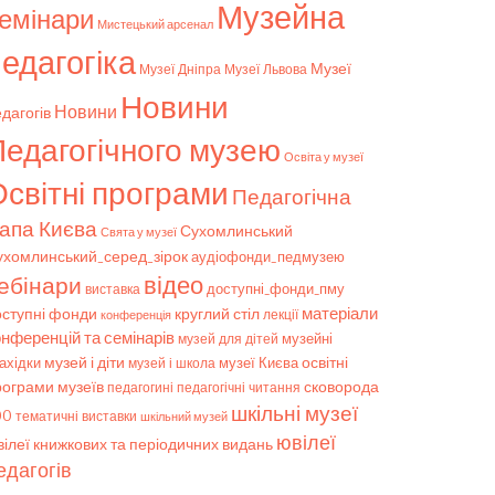
Музейна
емінари
Мистецький арсенал
едагогіка
Музеї
Музеї Дніпра
Музеї Львова
Новини
Новини
дагогів
Педагогічного музею
Освіта у музеї
світні програми
Педагогічна
апа Києва
Сухомлинський
Свята у музеї
ухомлинський_серед_зірок
аудіофонди_педмузею
відео
ебінари
доступні_фонди_пму
виставка
матеріали
оступні фонди
круглий стіл
конференція
лекції
онференцій та семінарів
музейні
музей для дітей
музей і діти
ахідки
музеї Києва
освітні
музей і школа
рограми музеїв
сковорода
педагогічні читання
педагогині
шкільні музеї
00
тематичні виставки
шкільний музей
ювілеї
ілеї книжкових та періодичних видань
едагогів