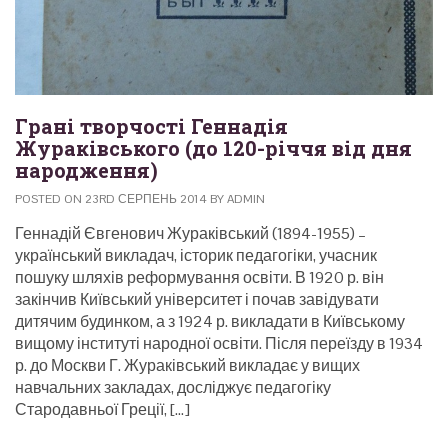
Грані творчості Геннадія
Жураківського (до 120-річчя від дня
народження)
POSTED ON 23RD СЕРПЕНЬ 2014 BY ADMIN
Геннадій Євгенович Жураківський (1894-1955) –
український викладач, історик педагогіки, учасник
пошуку шляхів реформування освіти. В 1920 р. він
закінчив Київський університет і почав завідувати
дитячим будинком, а з 1924 р. викладати в Київському
вищому інституті народної освіти. Після переїзду в 1934
р. до Москви Г. Жураківський викладає у вищих
навчальних закладах, досліджує педагогіку
Стародавньої Греції, […]