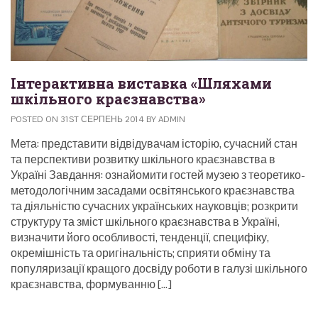
Інтерактивна виставка «Шляхами
шкільного краєзнавства»
POSTED ON 31ST СЕРПЕНЬ 2014 BY ADMIN
Мета: представити відвідувачам історію, сучасний стан
та перспективи розвитку шкільного краєзнавства в
Україні Завдання: ознайомити гостей музею з теоретико-
методологічним засадами освітянського краєзнавства
та діяльністю сучасних українських науковців; розкрити
структуру та зміст шкільного краєзнавства в Україні,
визначити його особливості, тенденції, специфіку,
окремішність та оригінальність; сприяти обміну та
популяризації кращого досвіду роботи в галузі шкільного
краєзнавства, формуванню […]