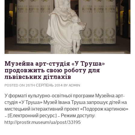
Музейна арт-студія «У Труша»
продовжить свою роботу для
львівських дітлахів
POSTED ON 26TH СЕРПЕНЬ 2014 BY ADMIN
У форматі культурно-освітньої програми Музейна арт-
студія «У Труша» Музей Івана Труша запрошує дітей на
мистецький інтерактивний проект «Подорож картиною»
– [Електронний ресурс] – Режим доступу:
http://prostir.museum/ua/post/33195