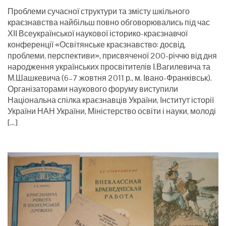
Проблеми сучасної структури та змісту шкільного
краєзнавства найбільш повно обговорювались під час
ХІІ Всеукраїнської наукової історико-краєзнавчої
конференції «Освітянське краєзнавство: досвід,
проблеми, перспективи», присвяченої 200-річчю від дня
народження українських просвітителів І.Вагилевича та
М.Шашкевича (6–7 жовтня 2011 р., м. Івано-Франківськ).
Організаторами наукового форуму виступили
Національна спілка краєзнавців України, Інститут історії
України НАН України, Міністерство освіти і науки, молоді
[…]