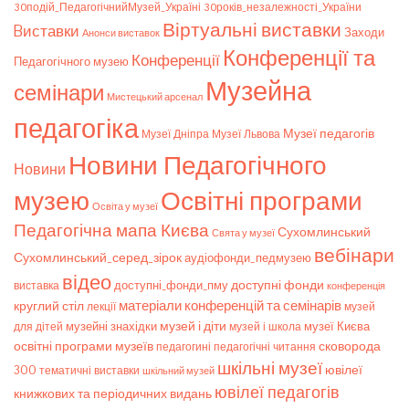
30подій_ПедагогічнийМузей_Україні
30років_незалежності_України
Віртуальні виставки
Bиставки
Заходи
Анонси виставок
Конференції та
Конференції
Педагогічного музею
Музейна
семінари
Мистецький арсенал
педагогіка
Музеї педагогів
Музеї Дніпра
Музеї Львова
Новини Педагогічного
Новини
музею
Освітні програми
Освіта у музеї
Педагогічна мапа Києва
Сухомлинський
Свята у музеї
вебінари
Сухомлинський_серед_зірок
аудіофонди_педмузею
відео
доступні фонди
доступні_фонди_пму
виставка
конференція
матеріали конференцій та семінарів
круглий стіл
лекції
музей
музей і діти
музейні знахідки
музеї Києва
для дітей
музей і школа
освітні програми музеїв
сковорода
педагогічні читання
педагогині
шкільні музеї
ювілеї
300
тематичні виставки
шкільний музей
ювілеї педагогів
книжкових та періодичних видань