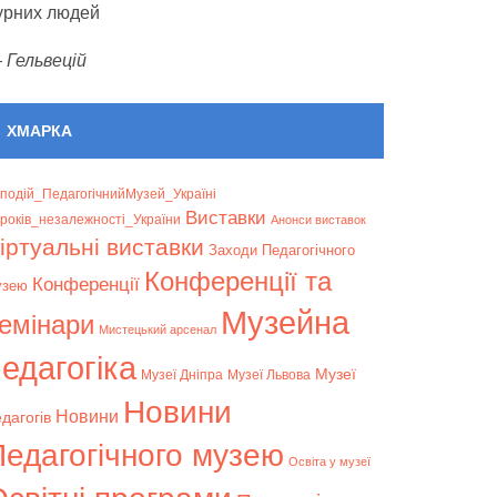
урних людей
—
Гельвецій
ХМАРКА
подій_ПедагогічнийМузей_Україні
Bиставки
років_незалежності_України
Анонси виставок
іртуальні виставки
Заходи Педагогічного
Конференції та
Конференції
узею
Музейна
емінари
Мистецький арсенал
едагогіка
Музеї
Музеї Дніпра
Музеї Львова
Новини
Новини
дагогів
Педагогічного музею
Освіта у музеї