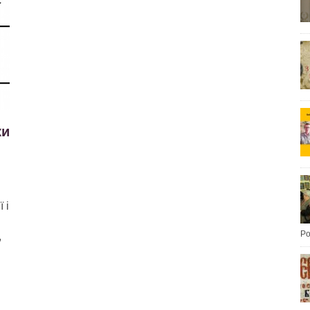
ки
 і
Po
,