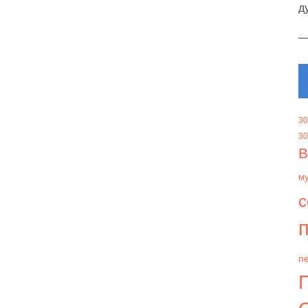
д
30
30
В
м
с
п
пе