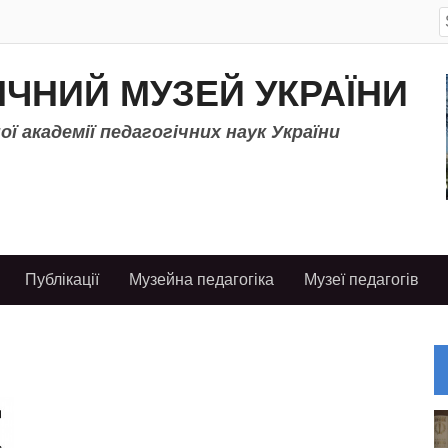
S
f
ІЧНИЙ МУЗЕЙ УКРАЇНИ
ї академії педагогічних наук України
Публікації
Музейна педагогіка
Музеї педагогів