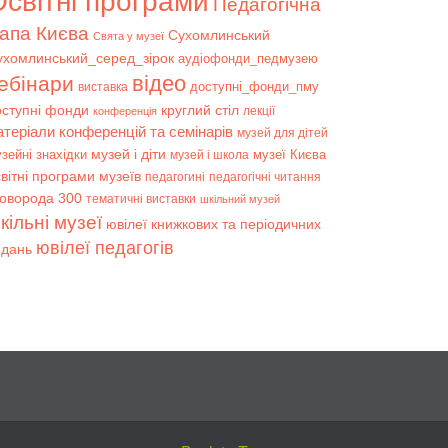
світні програми
Педагогічна
апа Києва
Сухомлинський
Свята у музеї
ухомлинський_серед_зірок
аудіофонди_педмузею
відео
ебінари
доступні_фонди_пму
виставка
оступні фонди
круглий стіл
лекції
конференція
атеріали конференцій та семінарів
музей для дітей
музей і діти
зейні знахідки
музеї Києва
музей і школа
вітні програми музеїв
педагогині
педагогічні читання
коворода 300
тематичні виставки
шкільний музей
кільні музеї
ювілеї книжкових та періодичних
ювілеї педагогів
идань