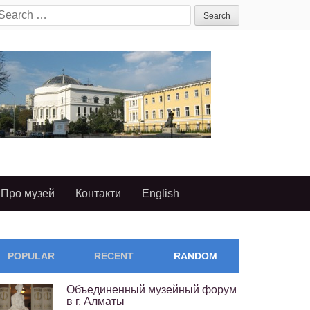
earch
or:
Про музей
Контакти
English
POPULAR
RECENT
RANDOM
Объединенный музейный форум
в г. Алматы