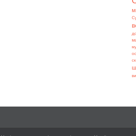
О
м
С
в
д
м
му
ос
с
ш
в