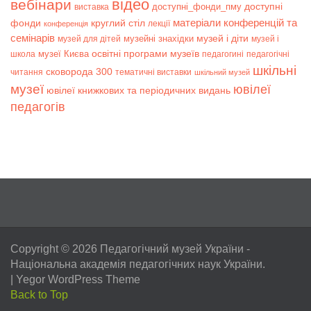
відео
вебінари
доступні
доступні_фонди_пму
виставка
матеріали конференцій та
фонди
круглий стіл
лекції
конференція
семінарів
музей і діти
музейні знахідки
музей для дітей
музей і
музеї Києва
освітні програми музеїв
школа
педагогині
педагогічні
шкільні
сковорода 300
читання
тематичні виставки
шкільний музей
музеї
ювілеї
ювілеї книжкових та періодичних видань
педагогів
Copyright © 2026
Педагогічний музей України
-
Національна академія педагогічних наук України.
|
Yegor WordPress Theme
Back to Top