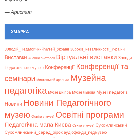
—
Аристип
ХМАРКА
30подій_ПедагогічнийМузей_Україні
30років_незалежності_України
Віртуальні виставки
Bиставки
Заходи
Анонси виставок
Конференції та
Конференції
Педагогічного музею
Музейна
семінари
Мистецький арсенал
педагогіка
Музеї педагогів
Музеї Дніпра
Музеї Львова
Новини Педагогічного
Новини
музею
Освітні програми
Освіта у музеї
Педагогічна мапа Києва
Сухомлинський
Свята у музеї
Сухомлинський_серед_зірок
аудіофонди_педмузею