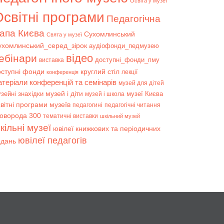
Освіта у музеї
світні програми
Педагогічна
апа Києва
Сухомлинський
Свята у музеї
ухомлинський_серед_зірок
аудіофонди_педмузею
відео
ебінари
доступні_фонди_пму
виставка
оступні фонди
круглий стіл
лекції
конференція
атеріали конференцій та семінарів
музей для дітей
музей і діти
зейні знахідки
музеї Києва
музей і школа
вітні програми музеїв
педагогині
педагогічні читання
коворода 300
тематичні виставки
шкільний музей
кільні музеї
ювілеї книжкових та періодичних
ювілеї педагогів
идань