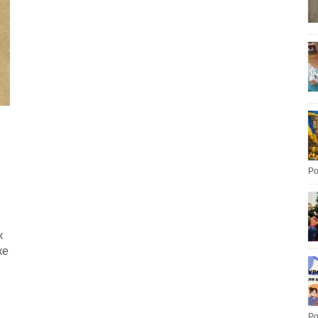
Po
к
ке
Po