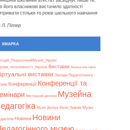
инішній шкільний атестат засвідчує лише те,
о його власникові вистачило здатності
итримати стільки-то років шкільного навчання
—
Л. Пітер
ХМАРКА
подій_ПедагогічнийМузей_Україні
Bиставки
років_незалежності_України
Анонси виставок
іртуальні виставки
Заходи Педагогічного
Конференції та
Конференції
узею
Музейна
емінари
Мистецький арсенал
едагогіка
Музеї
Музеї Дніпра
Музеї Львова
Новини
Новини
дагогів
Педагогічного музею