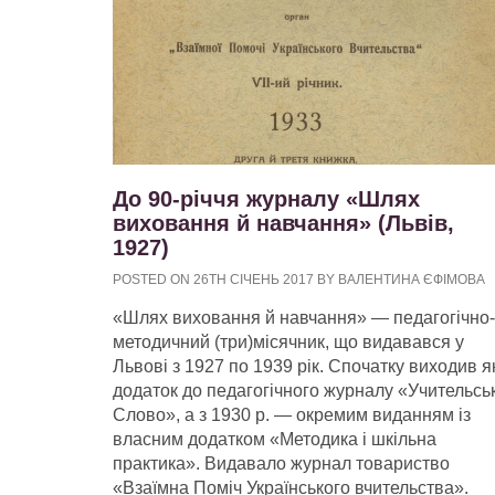
До 90-річчя журналу «Шлях
виховання й навчання» (Львів,
1927)
POSTED ON 26TH СІЧЕНЬ 2017 BY ВАЛЕНТИНА ЄФІМОВА
«Шлях виховання й навчання» — педагогічно-
методичний (три)місячник, що видавався у
Львові з 1927 по 1939 рік. Спочатку виходив я
додаток до педагогічного журналу «Учительсь
Слово», а з 1930 р. — окремим виданням із
власним додатком «Методика і шкільна
практика». Видавало журнал товариство
«Взаїмна Поміч Українського вчительства».