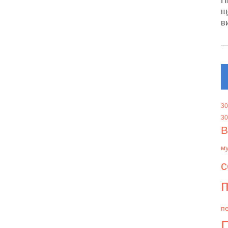
Н
щ
в
30
30
В
м
с
п
пе