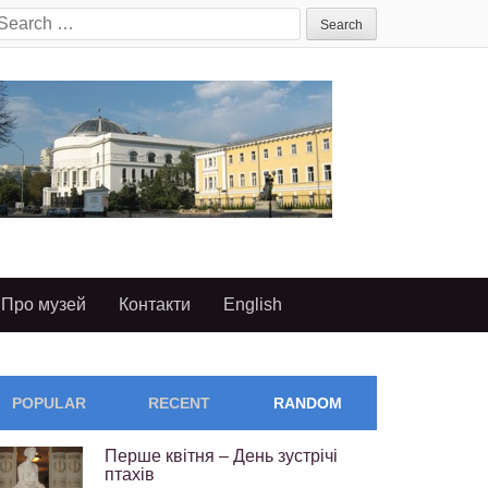
earch
or:
Про музей
Контакти
English
POPULAR
RECENT
RANDOM
Перше квітня – День зустрічі
птахів