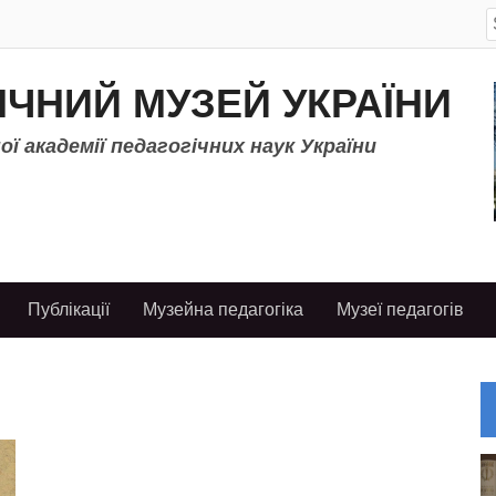
S
f
ІЧНИЙ МУЗЕЙ УКРАЇНИ
ї академії педагогічних наук України
Публікації
Музейна педагогіка
Музеї педагогів