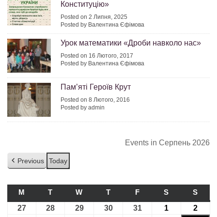
Конституцію»
Posted on 2 Липня, 2025
Posted by Валентина Єфімова
Урок математики «Дроби навколо нас»
Posted on 16 Лютого, 2017
Posted by Валентина Єфімова
Пам’яті Героїв Крут
Posted on 8 Лютого, 2016
Posted by admin
Events in Серпень 2026
Previous
Today
M
ПОНЕДІЛОК
T
ВІВТОРОК
W
СЕРЕДА
T
ЧЕТВЕР
F
П’ЯТНИЦЯ
S
СУБОТА
S
НЕДІ
27
27.07.2026
28
28.07.2026
29
29.07.2026
30
30.07.2026
31
31.07.2026
1
01.08.2026
2
02.08