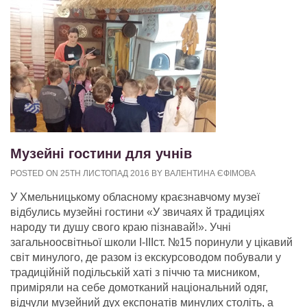
Музейні гостини для учнів
POSTED ON 25TH ЛИСТОПАД 2016 BY ВАЛЕНТИНА ЄФІМОВА
У Хмельницькому обласному краєзнавчому музеї
відбулись музейні гостини «У звичаях й традиціях
народу ти душу свого краю пізнавай!». Учні
загальноосвітньої школи І-ІІІст. №15 поринули у цікавий
світ минулого, де разом із екскурсоводом побували у
традиційній подільській хаті з піччю та мисником,
приміряли на себе домотканий національний одяг,
відчули музейний дух експонатів минулих століть, а