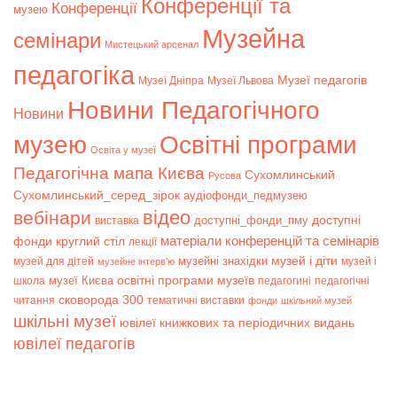
Конференції та
Конференції
музею
Музейна
семінари
Мистецький арсенал
педагогіка
Музеї педагогів
Музеї Дніпра
Музеї Львова
Новини Педагогічного
Новини
музею
Освітні програми
Освіта у музеї
Педагогічна мапа Києва
Сухомлинський
Русова
Сухомлинський_серед_зірок
аудіофонди_педмузею
відео
вебінари
доступні
доступні_фонди_пму
виставка
матеріали конференцій та семінарів
фонди
круглий стіл
лекції
музей і діти
музейні знахідки
музей для дітей
музей і
музейне інтерв’ю
музеї Києва
освітні програми музеїв
школа
педагогині
педагогічні
сковорода 300
читання
тематичні виставки
фонди
шкільний музей
шкільні музеї
ювілеї книжкових та періодичних видань
ювілеї педагогів