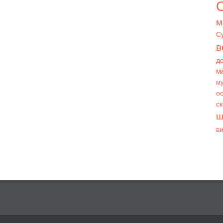
О
м
С
в
д
м
му
ос
с
ш
в