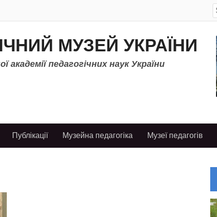
S
f
ІЧНИЙ МУЗЕЙ УКРАЇНИ
ї академії педагогічних наук України
Публікації
Музейна педагогіка
Музеї педагогів