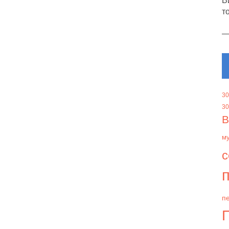
В
т
30
30
В
м
с
п
пе