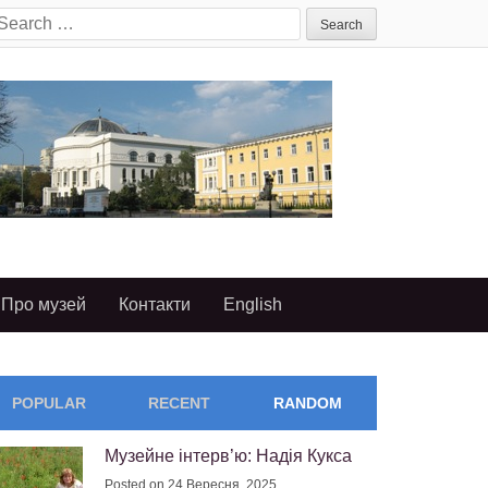
earch
or:
Про музей
Контакти
English
POPULAR
RECENT
RANDOM
Музейне інтерв’ю: Надія Кукса
Posted on 24 Вересня, 2025