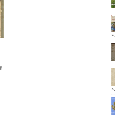
Po
ий
Po