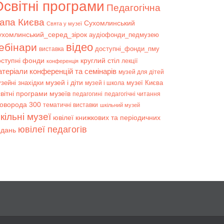
світні програми
Педагогічна
апа Києва
Сухомлинський
Свята у музеї
ухомлинський_серед_зірок
аудіофонди_педмузею
відео
ебінари
доступні_фонди_пму
виставка
оступні фонди
круглий стіл
лекції
конференція
атеріали конференцій та семінарів
музей для дітей
музей і діти
зейні знахідки
музеї Києва
музей і школа
вітні програми музеїв
педагогині
педагогічні читання
коворода 300
тематичні виставки
шкільний музей
кільні музеї
ювілеї книжкових та періодичних
ювілеї педагогів
идань