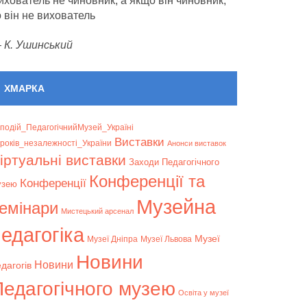
ихователь не чиновник, а якщо він чиновник,
о він не вихователь
—
К. Ушинський
ХМАРКА
подій_ПедагогічнийМузей_Україні
Bиставки
років_незалежності_України
Анонси виставок
іртуальні виставки
Заходи Педагогічного
Конференції та
Конференції
узею
Музейна
емінари
Мистецький арсенал
едагогіка
Музеї
Музеї Дніпра
Музеї Львова
Новини
Новини
дагогів
Педагогічного музею
Освіта у музеї