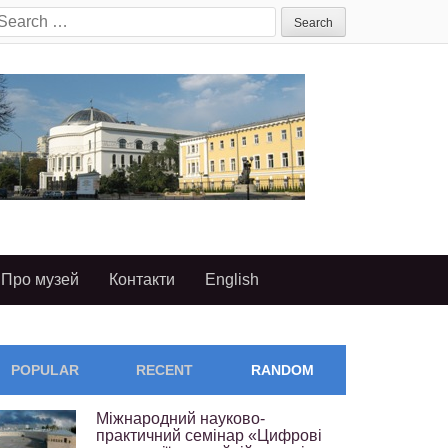
earch
or:
Про музей
Контакти
English
POPULAR
RECENT
RANDOM
Міжнародний науково-
практичний семінар «Цифрові