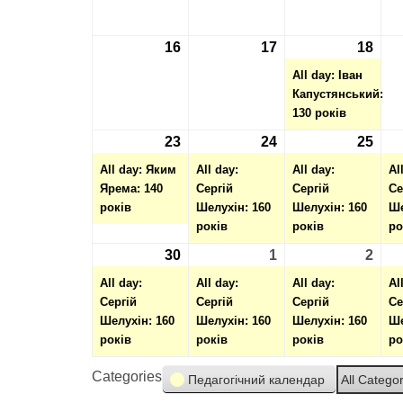
16
16.09.2024
17
17.09.2024
18
18.0
(1
even
All day: Іван
Капустянський:
130 років
23
23.09.2024
(1
24
24.09.2024
(1
25
25.0
(1
event)
event)
even
All day: Яким
All day:
All day:
Al
Ярема: 140
Сергій
Сергій
Се
років
Шелухін: 160
Шелухін: 160
Ше
років
років
ро
30
30.09.2024
(1
1
01.10.2024
(1
2
02.1
(1
event)
event)
even
All day:
All day:
All day:
Al
Сергій
Сергій
Сергій
Се
Шелухін: 160
Шелухін: 160
Шелухін: 160
Ше
років
років
років
ро
Categories
Педагогічний календар
All Catego