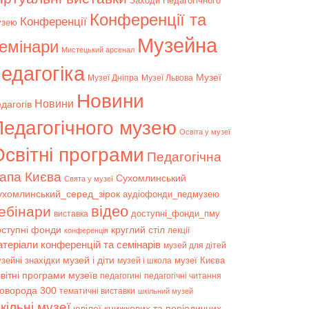
Заходи Педагогічного
Конференції та
Конференції
узею
Музейна
емінари
Мистецький арсенал
едагогіка
Музеї
Музеї Дніпра
Музеї Львова
Новини
Новини
дагогів
Педагогічного музею
Освіта у музеї
світні програми
Педагогічна
апа Києва
Сухомлинський
Свята у музеї
ухомлинський_серед_зірок
аудіофонди_педмузею
відео
ебінари
доступні_фонди_пму
виставка
оступні фонди
круглий стіл
лекції
конференція
атеріали конференцій та семінарів
музей для дітей
музей і діти
зейні знахідки
музеї Києва
музей і школа
вітні програми музеїв
педагогині
педагогічні читання
коворода 300
тематичні виставки
шкільний музей
кільні музеї
ювілеї книжкових та періодичних