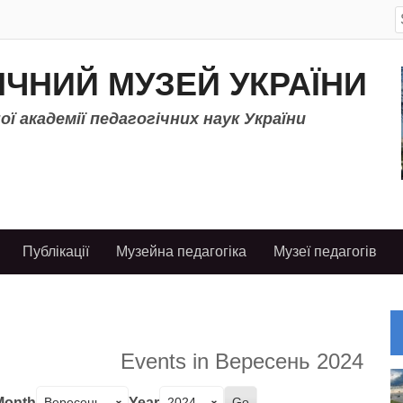
S
f
ІЧНИЙ МУЗЕЙ УКРАЇНИ
ї академії педагогічних наук України
Публікації
Музейна педагогіка
Музеї педагогів
Events in Вересень 2024
Month
Year