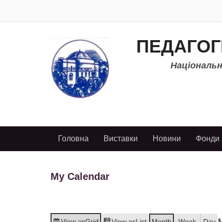
ПЕДАГОГ
Національно
Головна
Виставки
Новини
Фонди
My Calendar
View as
Grid
View as
List
Month
Week
Day