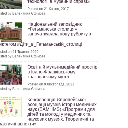
технології в музейній справі»
Posted on 21 Квітня, 2017
sted by Валентина Єфімова
Національний заповідник
«Гетьманська столиця»
започаткувала нову рубрику з
2024
ежтегом #Діти_в_Гетьманській_столиці
sted on 21 Травня, 2020
sted by Валентина Єфімова
Освітній мультимедійний простір
в Івано-Франківському
краєзнавчому музеї
2024
Posted on 9 Листопада, 2021
sted by Валентина Єфімова
Конференція Європейської
асоціації музеїв історії медичних
наук (EAMHMS) «Програми для
дітей та молоді у медичних та
2024
наукових музеях. Теоретичні та
рактичні аспекти»