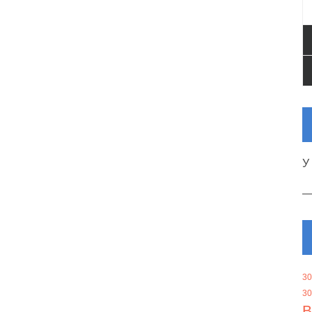
У
30
30
В