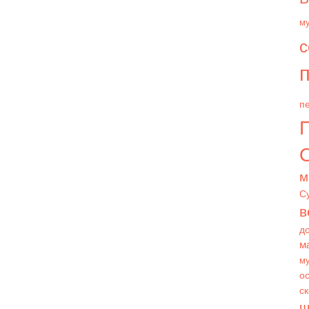
м
с
п
пе
О
м
С
в
д
м
му
ос
с
ш