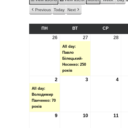
Previous
Today
Next
ПН
ПОНЕДІЛОК
ВТ
ВІВТОРОК
СР
СЕРЕДА
26
26.08.2024
27
27.08.2024
(1
28
28.0
event)
All day:
Павло
Білецький-
Носенко: 250
років
2
02.09.2024
(1
3
03.09.2024
4
04.0
event)
All day:
Володимир
Панченко: 70
років
9
09.09.2024
10
10.09.2024
11
11.0