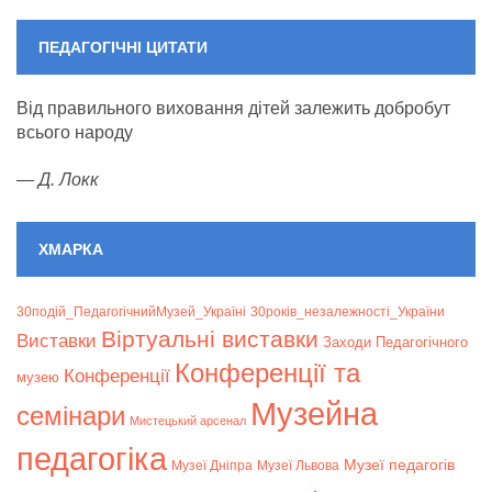
event)
event)
event)
event)
event)
event)
event
ПЕДАГОГІЧНІ ЦИТАТИ
Від правильного виховання дітей залежить добробут
всього народу
—
Д. Локк
ХМАРКА
30подій_ПедагогічнийМузей_Україні
30років_незалежності_України
Віртуальні виставки
Bиставки
Заходи Педагогічного
Конференції та
Конференції
музею
Музейна
семінари
Мистецький арсенал
педагогіка
Музеї педагогів
Музеї Дніпра
Музеї Львова