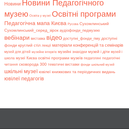
Новини Педагогічного
Новини
музею
Освітні програми
Освіта у музеї
Педагогічна мапа Києва
Сухомлинський
Русова
Сухомлинський_серед_зірок
аудіофонди_педмузею
відео
вебінари
доступні
доступні_фонди_пму
виставка
матеріали конференцій та семінарів
фонди
круглий стіл
лекції
музей і діти
музейні знахідки
музей для дітей
музей і
музейне інтерв’ю
музеї Києва
освітні програми музеїв
школа
педагогині
педагогічні
сковорода 300
читання
тематичні виставки
фонди
шкільний музей
шкільні музеї
ювілеї книжкових та періодичних видань
ювілеї педагогів