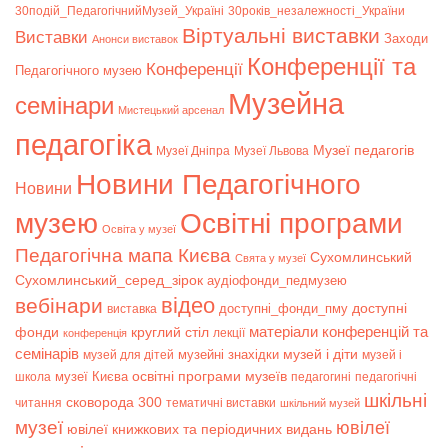
30подій_ПедагогічнийМузей_Україні
30років_незалежності_України
Віртуальні виставки
Bиставки
Заходи
Анонси виставок
Конференції та
Конференції
Педагогічного музею
Музейна
семінари
Мистецький арсенал
педагогіка
Музеї педагогів
Музеї Дніпра
Музеї Львова
Новини Педагогічного
Новини
музею
Освітні програми
Освіта у музеї
Педагогічна мапа Києва
Сухомлинський
Свята у музеї
Сухомлинський_серед_зірок
аудіофонди_педмузею
відео
вебінари
доступні
доступні_фонди_пму
виставка
матеріали конференцій та
фонди
круглий стіл
лекції
конференція
семінарів
музей і діти
музейні знахідки
музей для дітей
музей і
музеї Києва
освітні програми музеїв
школа
педагогині
педагогічні
шкільні
сковорода 300
читання
тематичні виставки
шкільний музей
музеї
ювілеї
ювілеї книжкових та періодичних видань