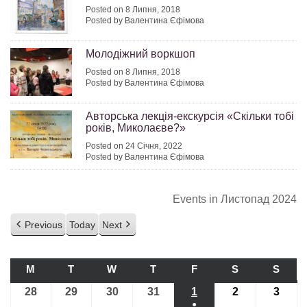
Posted on 8 Липня, 2018
Posted by Валентина Єфімова
Молодіжний воркшоп
Posted on 8 Липня, 2018
Posted by Валентина Єфімова
Авторська лекція-екскурсія «Скільки тобі
років, Миколаєве?»
Posted on 24 Січня, 2022
Posted by Валентина Єфімова
Events in Листопад 2024
Previous
Today
Next
M
ПОНЕДІЛОК
T
ВІВТОРОК
W
СЕРЕДА
T
ЧЕТВЕР
F
П’ЯТНИЦЯ
S
СУБОТА
S
НЕДІ
28
28.10.2024
29
29.10.2024
30
30.10.2024
31
31.10.2024
1
01.11.2024
2
02.11.2024
3
03.11
●