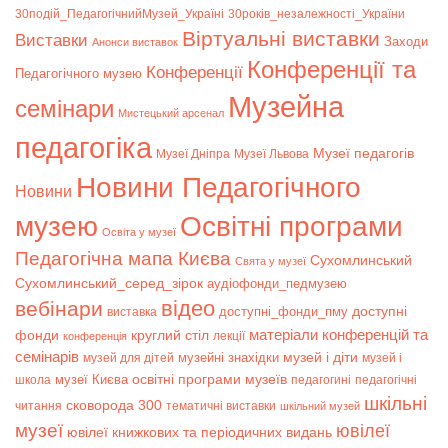
30подій_ПедагогічнийМузей_Україні
30років_незалежності_України
Віртуальні виставки
Bиставки
Заходи
Анонси виставок
Конференції та
Конференції
Педагогічного музею
Музейна
семінари
Мистецький арсенал
педагогіка
Музеї педагогів
Музеї Дніпра
Музеї Львова
Новини Педагогічного
Новини
музею
Освітні програми
Освіта у музеї
Педагогічна мапа Києва
Сухомлинський
Свята у музеї
Сухомлинський_серед_зірок
аудіофонди_педмузею
відео
вебінари
доступні
доступні_фонди_пму
виставка
матеріали конференцій та
фонди
круглий стіл
лекції
конференція
семінарів
музей і діти
музейні знахідки
музей для дітей
музей і
музеї Києва
освітні програми музеїв
школа
педагогині
педагогічні
шкільні
сковорода 300
читання
тематичні виставки
шкільний музей
музеї
ювілеї
ювілеї книжкових та періодичних видань