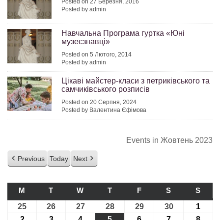
Posted on 27 Березня, 2016
Posted by admin
Навчальна Програма гуртка «Юні
музеєзнавці»
Posted on 5 Лютого, 2014
Posted by admin
Цікаві майстер-класи з петриківського та
самчиківського розписів
Posted on 20 Серпня, 2024
Posted by Валентина Єфімова
Events in Жовтень 2023
Previous
Today
Next
M
ПОНЕДІЛОК
T
ВІВТОРОК
W
СЕРЕДА
T
ЧЕТВЕР
F
П’ЯТНИЦЯ
S
СУБОТА
S
НЕДІ
25
25.09.2023
26
26.09.2023
27
27.09.2023
28
28.09.2023
29
29.09.2023
30
30.09.2023
1
01.10
2
02.10.2023
3
03.10.2023
4
04.10.2023
5
05.10.2023
6
06.10.2023
7
07.10.2023
8
08.10