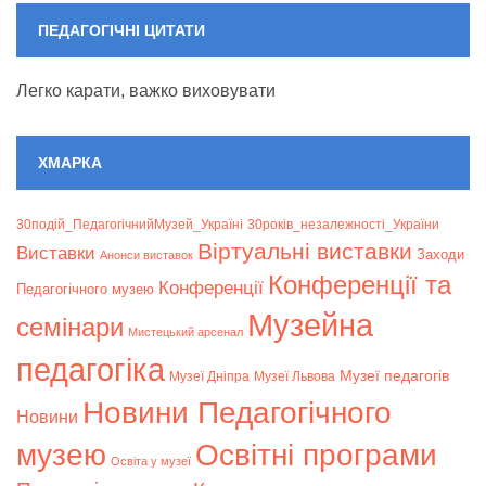
ПЕДАГОГІЧНІ ЦИТАТИ
Легко карати, важко виховувати
ХМАРКА
30подій_ПедагогічнийМузей_Україні
30років_незалежності_України
Віртуальні виставки
Bиставки
Заходи
Анонси виставок
Конференції та
Конференції
Педагогічного музею
Музейна
семінари
Мистецький арсенал
педагогіка
Музеї педагогів
Музеї Дніпра
Музеї Львова
Новини Педагогічного
Новини
музею
Освітні програми
Освіта у музеї