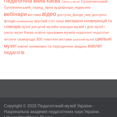
Педагогічна мапа Києва
Сухомлинський
Свята у музеї
Сухомлинський_серед_зірок
аудіофонди_педмузею
відео
вебінари
доступні
доступні_фонди_пму
виставка
матеріали конференцій та
фонди
круглий стіл
лекції
конференція
семінарів
музей і діти
музейні знахідки
музей для дітей
музей і
музеї Києва
освітні програми музеїв
школа
педагогині
педагогічні
шкільні
сковорода 300
читання
тематичні виставки
шкільний музей
музеї
ювілеї
ювілеї книжкових та періодичних видань
педагогів
Copyright © 2026
Педагогічний музей України
-
Національна академія педагогічних наук України.