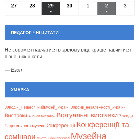
event
27
27.11.2023
28
28.11.2023
29
29.11.2023
30
30.11.2023
1
01.12.2023
2
02.12.2023
3
03.12
●
●
(1
(1
event)
event)
ПЕДАГОГІЧНІ ЦИТАТИ
Не соромся навчатися в зрілому віці: краще навчитися
пізно, ніж ніколи
—
Езоп
ХМАРКА
30подій_ПедагогічнийМузей_Україні
30років_незалежності_України
Віртуальні виставки
Bиставки
Заходи
Анонси виставок
Конференції та
Конференції
Педагогічного музею
Музейна
семінари
Мистецький арсенал