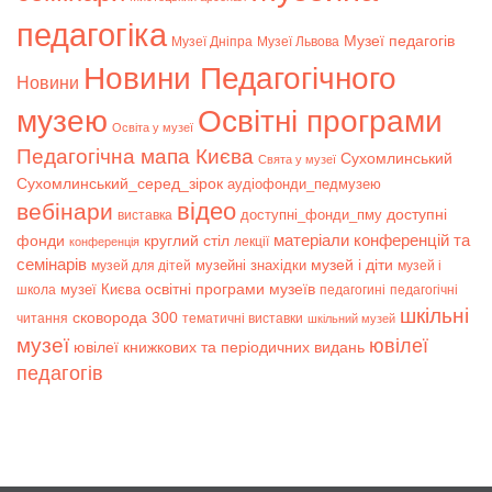
педагогіка
Музеї педагогів
Музеї Дніпра
Музеї Львова
Новини Педагогічного
Новини
музею
Освітні програми
Освіта у музеї
Педагогічна мапа Києва
Сухомлинський
Свята у музеї
Сухомлинський_серед_зірок
аудіофонди_педмузею
відео
вебінари
доступні
доступні_фонди_пму
виставка
матеріали конференцій та
фонди
круглий стіл
лекції
конференція
семінарів
музей і діти
музейні знахідки
музей для дітей
музей і
музеї Києва
освітні програми музеїв
школа
педагогині
педагогічні
шкільні
сковорода 300
читання
тематичні виставки
шкільний музей
музеї
ювілеї
ювілеї книжкових та періодичних видань
педагогів