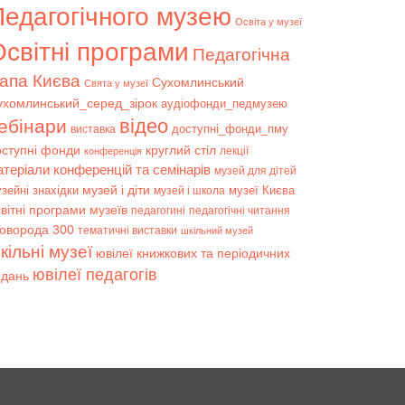
Педагогічного музею
Освіта у музеї
світні програми
Педагогічна
апа Києва
Сухомлинський
Свята у музеї
ухомлинський_серед_зірок
аудіофонди_педмузею
відео
ебінари
доступні_фонди_пму
виставка
оступні фонди
круглий стіл
лекції
конференція
атеріали конференцій та семінарів
музей для дітей
музей і діти
зейні знахідки
музеї Києва
музей і школа
вітні програми музеїв
педагогині
педагогічні читання
коворода 300
тематичні виставки
шкільний музей
кільні музеї
ювілеї книжкових та періодичних
ювілеї педагогів
идань