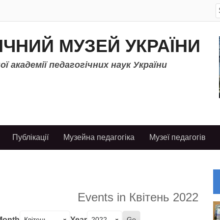
S
f
ІЧНИЙ МУЗЕЙ УКРАЇНИ
ї академії педагогічних наук України
Публікації
Музейна педагогіка
Музеї педагогів
Events in Квітень 2022
Month
Year