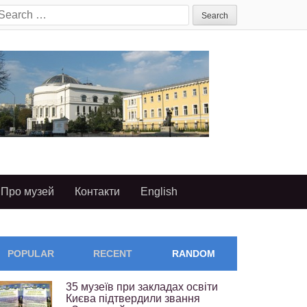
earch
or:
Про музей
Контакти
English
POPULAR
RECENT
RANDOM
35 музеїв при закладах освіти
Києва підтвердили звання