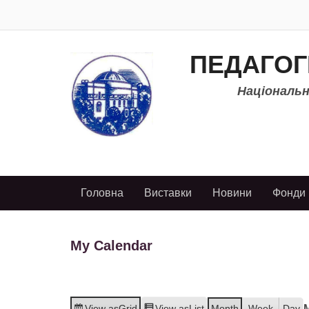
ПЕДАГОГ
Національно
Головна
Виставки
Новини
Фонди
My Calendar
View as
Grid
View as
List
Month
Week
Day