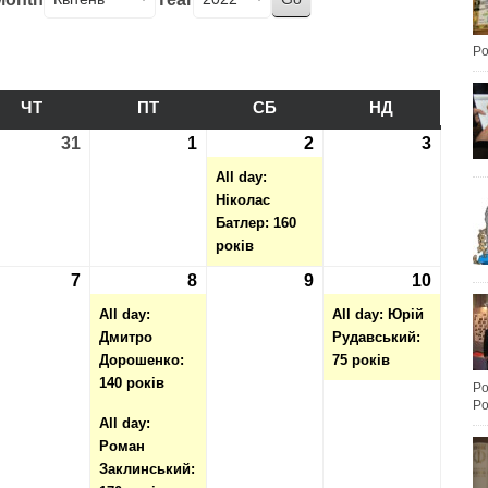
Po
ЧТ
ЧЕТВЕР
ПТ
П’ЯТНИЦЯ
СБ
СУБОТА
НД
НЕДІЛЯ
3.2022
31
31.03.2022
1
01.04.2022
2
02.04.2022
(1
3
03.04.
event)
All day:
Ніколас
Батлер: 160
років
4.2022
7
07.04.2022
8
08.04.2022
(2
9
09.04.2022
10
10.04.
(1
events)
event)
All day:
All day: Юрій
Дмитро
Рудавський:
Дорошенко:
75 років
140 років
Po
Po
All day:
Роман
Заклинський: