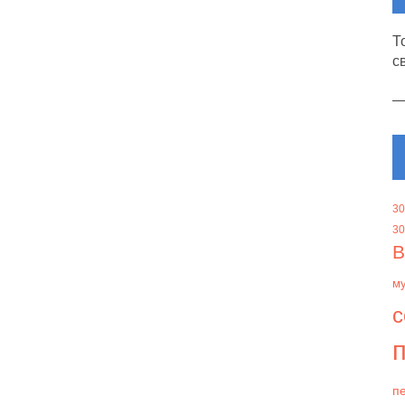
Т
с
30
30
В
м
с
п
пе