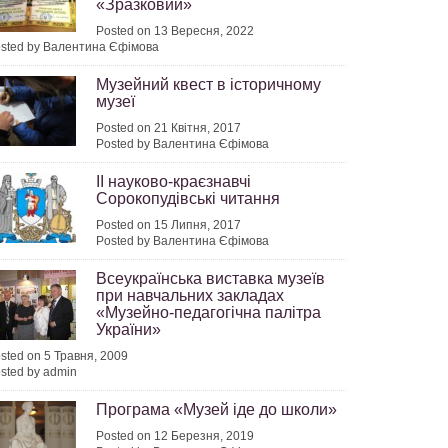
«Зразковий»
Posted on 13 Вересня, 2022
sted by Валентина Єфімова
Музейний квест в історичному
музеї
Posted on 21 Квітня, 2017
2022
Posted by Валентина Єфімова
ІІ науково-краєзнавчі
Сорокопудівські читання
Posted on 15 Липня, 2017
Posted by Валентина Єфімова
2022
Всеукраїнська виставка музеїв
при навчальних закладах
«Музейно-педагогічна палітра
України»
sted on 5 Травня, 2009
sted by admin
Програма «Музей іде до школи»
Posted on 12 Березня, 2019