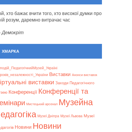
ой, хто бажає вчити того, хто високої думки про
вій розум, даремно витрачає час
—
Демокріт
ХМАРКА
подій_ПедагогічнийМузей_Україні
Bиставки
років_незалежності_України
Анонси виставок
іртуальні виставки
Заходи Педагогічного
Конференції та
Конференції
узею
Музейна
емінари
Мистецький арсенал
едагогіка
Музеї
Музеї Дніпра
Музеї Львова
Новини
Новини
дагогів