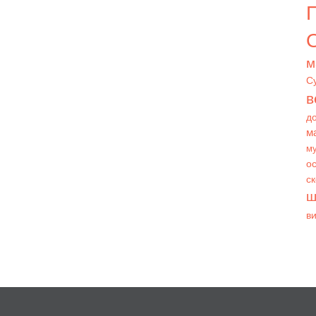
О
м
С
в
д
м
му
ос
с
ш
в