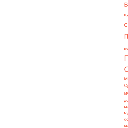
В
м
с
п
пе
О
м
С
в
д
м
му
ос
с