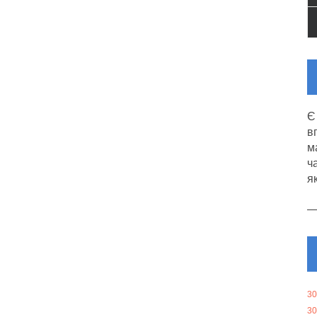
Є
в
м
ч
я
30
30