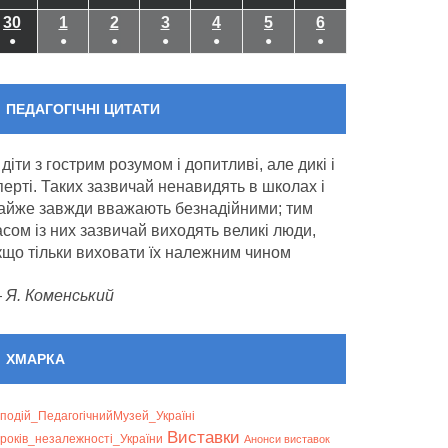
event)
(1
(1
(1
(1
(1
(1
(1
30
30.09.2024
1
01.10.2024
2
02.10.2024
3
03.10.2024
4
04.10.2024
5
05.10.2024
6
06.10.2024
●
●
●
●
●
●
●
event)
event)
event)
event)
event)
event)
event)
(1
(1
(1
(1
(1
(1
(1
event)
event)
event)
event)
event)
event)
event)
ПЕДАГОГІЧНІ ЦИТАТИ
 діти з гострим розумом і допитливі, але дикі і
перті. Таких зазвичай ненавидять в школах і
айже завжди вважають безнадійними; тим
асом із них зазвичай виходять великі люди,
кщо тільки виховати їх належним чином
—
Я. Коменський
ХМАРКА
подій_ПедагогічнийМузей_Україні
Bиставки
років_незалежності_України
Анонси виставок