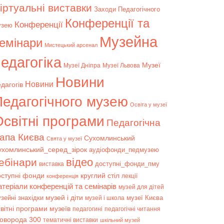
іртуальні виставки
Заходи Педагогічного
Конференції та
Конференції
узею
Музейна
емінари
Мистецький арсенал
едагогіка
Музеї
Музеї Дніпра
Музеї Львова
Новини
Новини
дагогів
Педагогічного музею
Освіта у музеї
світні програми
Педагогічна
апа Києва
Сухомлинський
Свята у музеї
ухомлинський_серед_зірок
аудіофонди_педмузею
відео
ебінари
доступні_фонди_пму
виставка
оступні фонди
круглий стіл
лекції
конференція
атеріали конференцій та семінарів
музей для дітей
музей і діти
зейні знахідки
музеї Києва
музей і школа
вітні програми музеїв
педагогині
педагогічні читання
коворода 300
тематичні виставки
шкільний музей