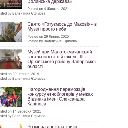
Волинська держава»
Posted on 4 Жовтня, 2021
sted by Валентина Єфімова
Свято «Готуємось до Маковія» в
Музеї просто неба
Posted on 29 Липня, 2025
Posted by Валентина Єфімова
Музей при Малотокмачанській
загальноосвітній школі I-III ст.
Оріхівського району Запорізької
області
sted on 30 Червня, 2019
sted by Валентина Єфімова
Нагородження переможців
конкурсу етноблогерів у межах
Відзнака імені Олександра
Капіноса
sted on 14 Вересня, 2021
sted by Валентина Єфімова
Розмова довкола книги