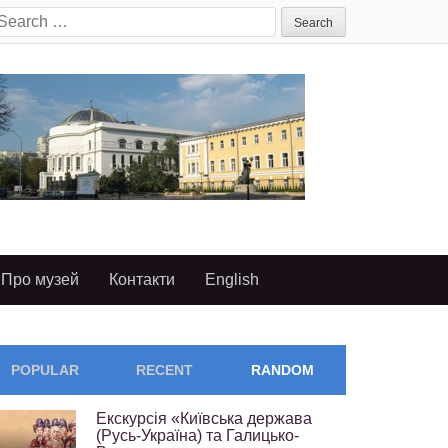
earch
or:
Про музей
Контакти
English
POPULAR
RECENT
RANDOM
Екскурсія «Київська держава
(Русь-Україна) та Галицько-