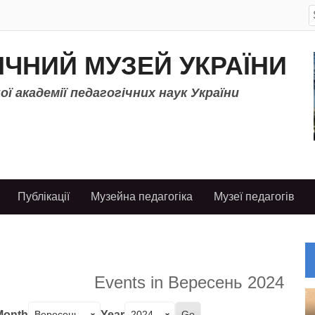
S
f
ІЧНИЙ МУЗЕЙ УКРАЇНИ
ї академії педагогічних наук України
Публікації
Музейна педагогіка
Музеї педагогів
Events in Вересень 2024
Month
Year