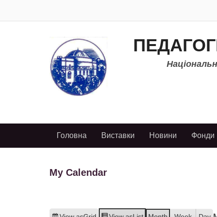
ПЕДАГОГ
Національно
Головна
Виставки
Новини
Фонди
My Calendar
View as
Grid
View as
List
Month
Week
Day