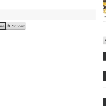
Po
ries
Print
View