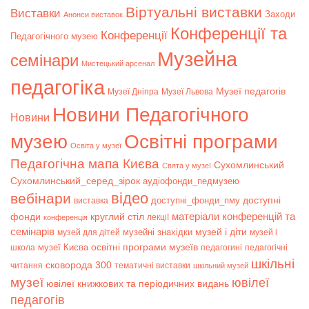
Віртуальні виставки
Bиставки
Заходи
Анонси виставок
Конференції та
Конференції
Педагогічного музею
Музейна
семінари
Мистецький арсенал
педагогіка
Музеї педагогів
Музеї Дніпра
Музеї Львова
Новини Педагогічного
Новини
музею
Освітні програми
Освіта у музеї
Педагогічна мапа Києва
Сухомлинський
Свята у музеї
Сухомлинський_серед_зірок
аудіофонди_педмузею
відео
вебінари
доступні
доступні_фонди_пму
виставка
матеріали конференцій та
фонди
круглий стіл
лекції
конференція
семінарів
музей і діти
музейні знахідки
музей для дітей
музей і
музеї Києва
освітні програми музеїв
школа
педагогині
педагогічні
шкільні
сковорода 300
читання
тематичні виставки
шкільний музей
музеї
ювілеї
ювілеї книжкових та періодичних видань
педагогів