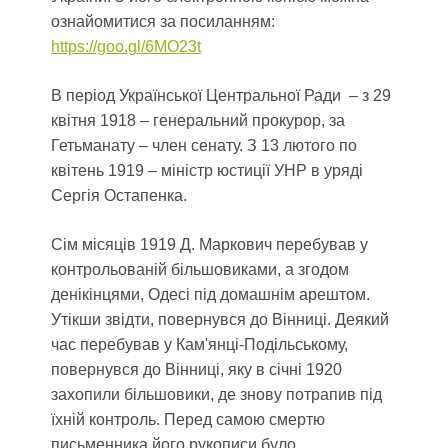
ознайомитися за посиланням:
https://goo.gl/6MO23t
В період Української Центральної Ради – з 29
квітня 1918 – генеральний прокурор, за
Гетьманату – член сенату. З 13 лютого по
квітень 1919 – міністр юстиції УНР в уряді
Сергія Остапенка.
Сім місяців 1919 Д. Маркович перебував у
контрольованій більшовиками, а згодом
денікінцями, Одесі під домашнім арештом.
Утікши звідти, повернувся до Вінниці. Деякий
час перебував у Кам'янці-Подільському,
повернувся до Вінниці, яку в січні 1920
захопили більшовики, де знову потрапив під
їхній контроль. Перед самою смертю
письменника його рукописи було