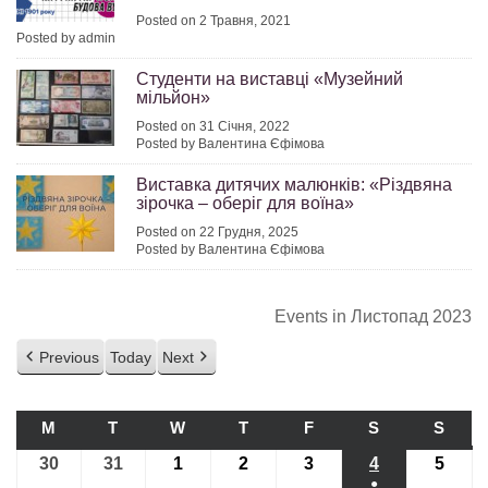
Posted on 2 Травня, 2021
Posted by admin
Студенти на виставці «Музейний
мільйон»
Posted on 31 Січня, 2022
Posted by Валентина Єфімова
Виставка дитячих малюнків: «Різдвяна
зірочка – оберіг для воїна»
Posted on 22 Грудня, 2025
Posted by Валентина Єфімова
Events in Листопад 2023
Previous
Today
Next
M
ПОНЕДІЛОК
T
ВІВТОРОК
W
СЕРЕДА
T
ЧЕТВЕР
F
П’ЯТНИЦЯ
S
СУБОТА
S
НЕДІ
30
30.10.2023
31
31.10.2023
1
01.11.2023
2
02.11.2023
3
03.11.2023
4
04.11.2023
5
05.11
●