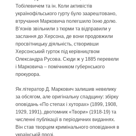
Тобілевичем та ін. Коли активістів
українофільського гурту було заарештовано,
втручання Марковича полегшило їхню долю.
В’язнів звільнили з тюрми та відправили у
заслання до Херсона, де вони продовжили
просвітницьку діяльність, створивши
Херсонський гурток під керівництвом
Олександра Русова. Сюди ж у 1885 перевели
і Марковича – помічником губернського
прокурора.
Як літератор Д. Маркович залишив невелику
за обсягом, але оригінальну спадщину: збірку
оповідань «По степах і хуторах» (1899, 1908,
1929, 1991), двотомник «Твори» (1918-19) та
численні публікації в періодичних виданнях.
Він став творцем кримінального оповідання в
українській прозі.