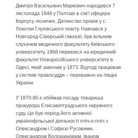
Дмитро Васильович Маркович народився 7
листопада 1848 у Полтаві в сім'ї офіцера
Корпусу лісничих. Дитинство провів у с.
Локотки Глухівського повіту. Навчався у
Новгород-Сіверській гімназії, був вільним
слухачем медичного факультету Київського
університету. 1868 перевівся на юридичний
факультет Новоросійського університету в
Одесі, який закінчив у 1873. Відтоді працював
у системі правосуддя – переважно на півдні
України.
У 1870-80-х обіймав посаду товариша
прокурора Єлисаветградського окружного
суду. Це був період його активної
українофільської діяльності пліч-о-пліч з
Олександром і Софією Русовими,
Олександром Волошиновим, Іваном