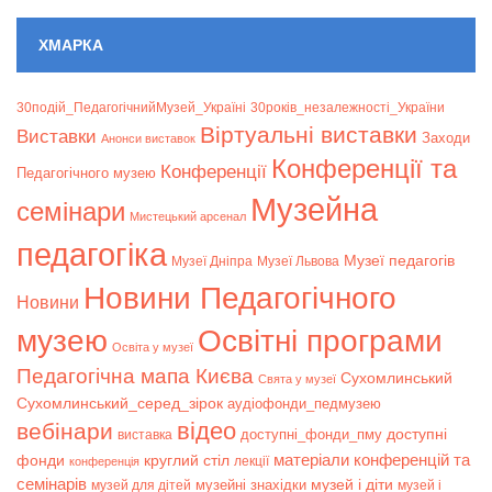
ХМАРКА
30подій_ПедагогічнийМузей_Україні
30років_незалежності_України
Віртуальні виставки
Bиставки
Заходи
Анонси виставок
Конференції та
Конференції
Педагогічного музею
Музейна
семінари
Мистецький арсенал
педагогіка
Музеї педагогів
Музеї Дніпра
Музеї Львова
Новини Педагогічного
Новини
музею
Освітні програми
Освіта у музеї
Педагогічна мапа Києва
Сухомлинський
Свята у музеї
Сухомлинський_серед_зірок
аудіофонди_педмузею
відео
вебінари
доступні
доступні_фонди_пму
виставка
матеріали конференцій та
фонди
круглий стіл
лекції
конференція
семінарів
музей і діти
музейні знахідки
музей для дітей
музей і