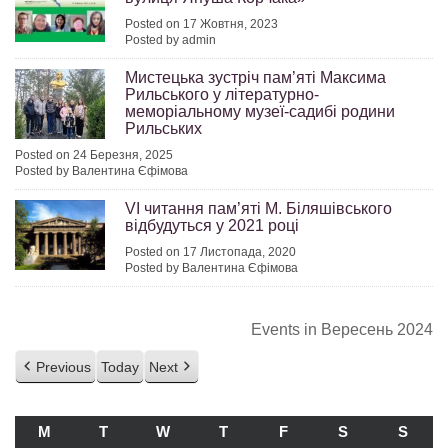
Posted on 17 Жовтня, 2023
Posted by admin
Мистецька зустріч пам’яті Максима
Рильського у літературно-
меморіальному музеї-садибі родини
Рильських
Posted on 24 Березня, 2025
Posted by Валентина Єфімова
VІ читання пам’яті М. Біляшівського
відбудуться у 2021 році
Posted on 17 Листопада, 2020
Posted by Валентина Єфімова
Events in Вересень 2024
Previous
Today
Next
M
ПОНЕДІЛОК
T
ВІВТОРОК
W
СЕРЕДА
T
ЧЕТВЕР
F
П’ЯТНИЦЯ
S
СУБОТА
S
НЕДІ