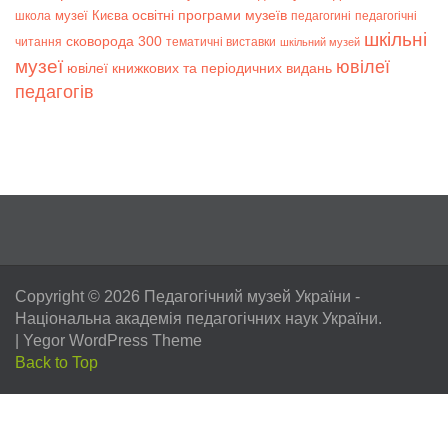
музеї Києва
освітні програми музеїв
школа
педагогині
педагогічні
шкільні
сковорода 300
читання
тематичні виставки
шкільний музей
музеї
ювілеї
ювілеї книжкових та періодичних видань
педагогів
Copyright © 2026
Педагогічний музей України
-
Національна академія педагогічних наук України.
|
Yegor WordPress Theme
Back to Top