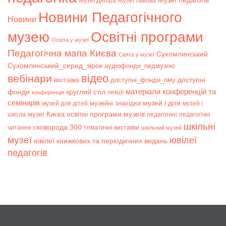
Музеї педагогів
Музеї Дніпра
Музеї Львова
Новини Педагогічного
Новини
музею
Освітні програми
Освіта у музеї
Педагогічна мапа Києва
Сухомлинський
Свята у музеї
Сухомлинський_серед_зірок
аудіофонди_педмузею
відео
вебінари
доступні
доступні_фонди_пму
виставка
матеріали конференцій та
фонди
круглий стіл
лекції
конференція
семінарів
музей і діти
музейні знахідки
музей для дітей
музей і
музеї Києва
освітні програми музеїв
школа
педагогині
педагогічні
шкільні
сковорода 300
читання
тематичні виставки
шкільний музей
музеї
ювілеї
ювілеї книжкових та періодичних видань
педагогів