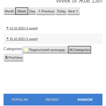
Week of Жов 13th
Month
Week
Day
Previous
Today
Next
13.10.2023
(1 event)
15.10.2023
(1 event)
Categories
Педагогічний календар
All Categories
Print
View
POPULAR
RECENT
RANDOM