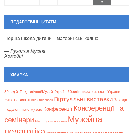
●
(1
event)
ПЕДАГОГІЧНІ ЦИТАТИ
Перша школа дитини – материнські коліна
—
Рухолла Мусаві
Хомейні
ХМАРКА
30подій_ПедагогічнийМузей_Україні
30років_незалежності_України
Віртуальні виставки
Bиставки
Заходи
Анонси виставок
Конференції та
Конференції
Педагогічного музею
Музейна
семінари
Мистецький арсенал
педагогіка