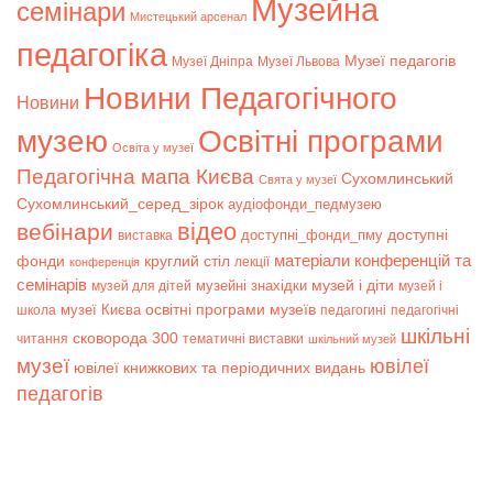
Музейна
семінари
Мистецький арсенал
педагогіка
Музеї педагогів
Музеї Дніпра
Музеї Львова
Новини Педагогічного
Новини
музею
Освітні програми
Освіта у музеї
Педагогічна мапа Києва
Сухомлинський
Свята у музеї
Сухомлинський_серед_зірок
аудіофонди_педмузею
відео
вебінари
доступні
доступні_фонди_пму
виставка
матеріали конференцій та
фонди
круглий стіл
лекції
конференція
семінарів
музей і діти
музейні знахідки
музей для дітей
музей і
музеї Києва
освітні програми музеїв
школа
педагогині
педагогічні
шкільні
сковорода 300
читання
тематичні виставки
шкільний музей
музеї
ювілеї
ювілеї книжкових та періодичних видань
педагогів