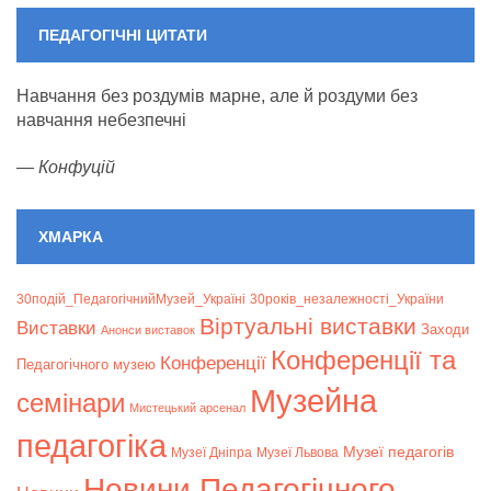
event)
event)
event)
event)
event)
event)
event
ПЕДАГОГІЧНІ ЦИТАТИ
Навчання без роздумів марне, але й роздуми без
навчання небезпечні
—
Конфуцій
ХМАРКА
30подій_ПедагогічнийМузей_Україні
30років_незалежності_України
Віртуальні виставки
Bиставки
Заходи
Анонси виставок
Конференції та
Конференції
Педагогічного музею
Музейна
семінари
Мистецький арсенал
педагогіка
Музеї педагогів
Музеї Дніпра
Музеї Львова
Новини Педагогічного