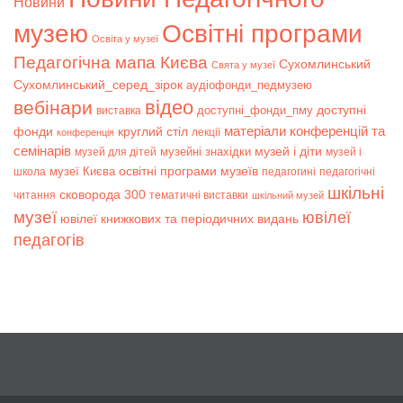
Новини
музею
Освітні програми
Освіта у музеї
Педагогічна мапа Києва
Сухомлинський
Свята у музеї
Сухомлинський_серед_зірок
аудіофонди_педмузею
відео
вебінари
доступні
доступні_фонди_пму
виставка
матеріали конференцій та
фонди
круглий стіл
лекції
конференція
семінарів
музей і діти
музейні знахідки
музей для дітей
музей і
музеї Києва
освітні програми музеїв
школа
педагогині
педагогічні
шкільні
сковорода 300
читання
тематичні виставки
шкільний музей
музеї
ювілеї
ювілеї книжкових та періодичних видань
педагогів