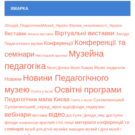
ХМАРКА
30подій_ПедагогічнийМузей_Україні
30років_незалежності_України
Віртуальні виставки
Bиставки
Заходи
Анонси виставок
Конференції та
Конференції
Педагогічного музею
Музейна
семінари
Мистецький арсенал
педагогіка
Музеї педагогів
Музеї Дніпра
Музеї Львова
Новини Педагогічного
Новини
музею
Освітні програми
Освіта у музеї
Педагогічна мапа Києва
Сухомлинський
Свята у музеї
Сухомлинський_серед_зірок
аудіофонди_педмузею
відео
вебінари
доступні
доступні_фонди_пму
виставка
матеріали конференцій та
фонди
круглий стіл
лекції
конференція
семінарів
музей і діти
музейні знахідки
музей для дітей
музей і