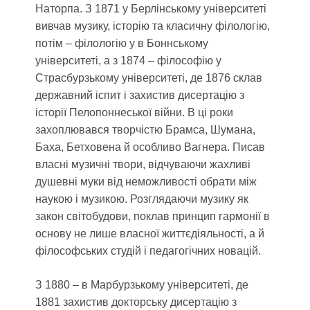
Наторпа. З 1871 у Берлінському університеті
вивчав музику, історію та класичну філологію,
потім – філологію у в Боннському
університеті, а з 1874 – філософію у
Страсбурзькому університеті, де 1876 склав
державний іспит і захистив дисертацію з
історії Пелопоннеської війни. В ці роки
захоплювався творчістю Брамса, Шумана,
Баха, Бетховена й особливо Вагнера. Писав
власні музичні твори, відчуваючи жахливі
душевні муки від неможливості обрати між
наукою і музикою. Розглядаючи музику як
закон світобудови, поклав принцип гармонії в
основу не лише власної життєдіяльності, а й
філософських студій і педагогічних новацій.
З 1880 – в Марбурзькому університеті, де
1881 захистив докторську дисертацію з