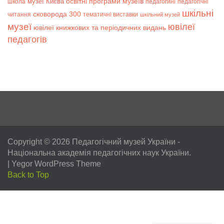
музеї Києва
освітні програми музеїв
школа
педагогині
педагогічні
шкільні
сковорода 300
читання
тематичні виставки
шкільний музей
музеї
ювілеї
ювілеї книжкових та періодичних видань
педагогів
Copyright © 2026
Педагогічний музей України
-
Національна академія педагогічних наук України.
|
Yegor WordPress Theme
Back to Top