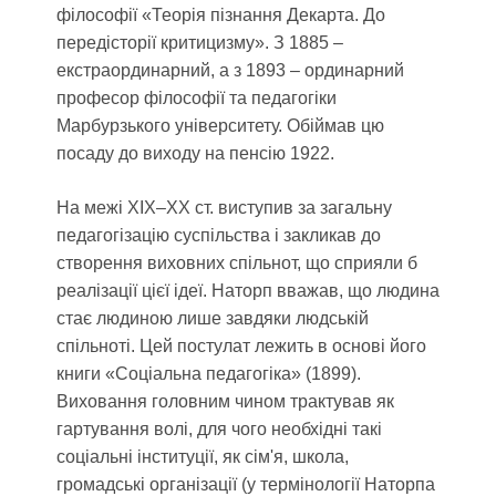
філософії «Теорія пізнання Декарта. До
передісторії критицизму». З 1885 –
екстраординарний, а з 1893 – ординарний
професор філософії та педагогіки
Марбурзького університету. Обіймав цю
посаду до виходу на пенсію 1922.
На межі ХІХ–XX ст. виступив за загальну
педагогізацію суспільства і закликав до
створення виховних спільнот, що сприяли б
реалізації цієї ідеї. Наторп вважав, що людина
стає людиною лише завдяки людській
спільноті. Цей постулат лежить в основі його
книги «Соціальна педагогіка» (1899).
Виховання головним чином трактував як
гартування волі, для чого необхідні такі
соціальні інституції, як сім'я, школа,
громадські організації (у термінології Наторпа