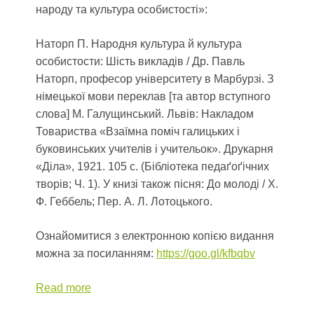
народу та культура особистості»:
Наторп П. Народня культура й культура
особистости: Шість викладів / Др. Павль
Наторп, професор університету в Марбурзі. З
німецької мови переклав [та автор вступного
слова] М. Галущинський. Львів: Накладом
Товариства «Взаїмна поміч галицьких і
буковинських учителів і учительок». Друкарня
«Діла», 1921. 105 c. (Бібліотека педаґоґічних
творів; Ч. 1). У книзі також пісня: До молоді / Х.
Ф. Геббель; Пер. А. Л. Лотоцького.
Ознайомитися з електронною копією видання
можна за посиланням:
https://goo.gl/kfbqbv
Read more