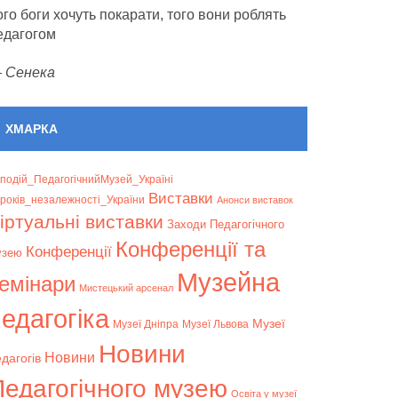
ого боги хочуть покарати, того вони роблять
едагогом
—
Сенека
ХМАРКА
подій_ПедагогічнийМузей_Україні
Bиставки
років_незалежності_України
Анонси виставок
іртуальні виставки
Заходи Педагогічного
Конференції та
Конференції
узею
Музейна
емінари
Мистецький арсенал
едагогіка
Музеї
Музеї Дніпра
Музеї Львова
Новини
Новини
дагогів
Педагогічного музею
Освіта у музеї