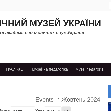
S
f
ІЧНИЙ МУЗЕЙ УКРАЇНИ
ї академії педагогічних наук України
Публікації
Музейна педагогіка
Музеї педагогів
Events in Жовтень 2024
Month
Year