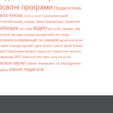
світні програми
Педагогічна
апа Києва
Сухомлинський
Свята у музеї
ухомлинський_серед_зірок
аудіофонди_педмузею
відео
ебінари
доступні_фонди_пму
виставка
оступні фонди
круглий стіл
лекції
конференція
атеріали конференцій та семінарів
музей для дітей
музей і діти
зейні знахідки
музеї Києва
музей і школа
вітні програми музеїв
педагогині
педагогічні читання
коворода 300
тематичні виставки
шкільний музей
кільні музеї
ювілеї книжкових та періодичних
ювілеї педагогів
идань