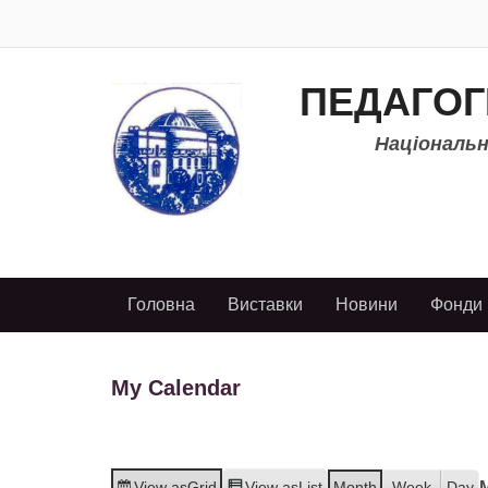
ПЕДАГОГ
Національно
Головна
Виставки
Новини
Фонди
My Calendar
View as
Grid
View as
List
Month
Week
Day