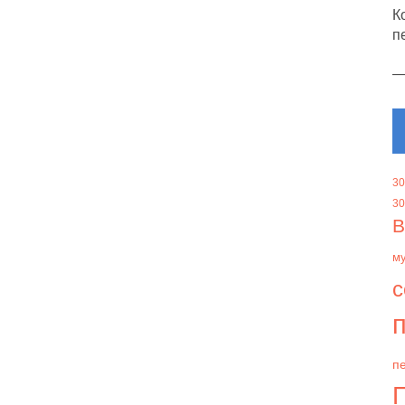
К
п
30
30
В
м
с
п
пе