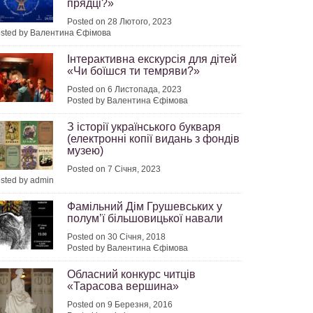
прядці?»
Posted on 28 Лютого, 2023
sted by Валентина Єфімова
Інтерактивна екскурсія для дітей
«Чи боїшся ти темряви?»
Posted on 6 Листопада, 2023
2024
Posted by Валентина Єфімова
З історії українського букваря
(електронні копії видань з фондів
музею)
Posted on 7 Січня, 2023
2024
sted by admin
Фамільний Дім Грушевських у
полум’ї більшовицької навали
Posted on 30 Січня, 2018
2024
Posted by Валентина Єфімова
Обласний конкурс читців
«Тарасова вершина»
Posted on 9 Березня, 2016