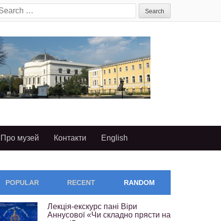
earch
or:
Про музей
Контакти
English
POPULAR
RECENT
RANDOM
Лекція-екскурс пані Віри
Аннусової «Чи складно прясти на