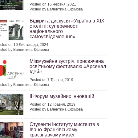
Posted on 16 Червня, 2021
Posted by Валентина Єфімова
Відкрита дискусія «Україна в XIX
столітті: суперечності
національного
самоусвідомлення»
2024
sted on 10 Листопада, 2024
sted by Валентина Єфімова
Міжмузейна зустріч, присвячена
освітньому фестивалю «Арсенал
Ідей»
2024
Posted on 7 Травня, 2019
sted by Валентина Єфімова
ІІ Форум музейних інновацій
Posted on 12 Травня, 2019
Posted by Валентина Єфімова
2024
Студенти Інституту мистецтв в
Івано-Франківському
краєзнавчому музеї