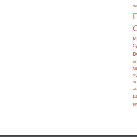
пе
О
м
С
в
д
м
му
ос
с
ш
в