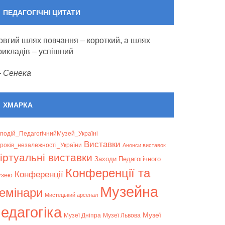
ПЕДАГОГІЧНІ ЦИТАТИ
овгий шлях повчання – короткий, а шлях
рикладів – успішний
—
Сенека
ХМАРКА
подій_ПедагогічнийМузей_Україні
Bиставки
років_незалежності_України
Анонси виставок
іртуальні виставки
Заходи Педагогічного
Конференції та
Конференції
узею
Музейна
емінари
Мистецький арсенал
едагогіка
Музеї
Музеї Дніпра
Музеї Львова