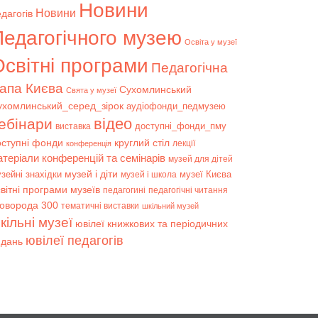
Новини
Новини
дагогів
Педагогічного музею
Освіта у музеї
світні програми
Педагогічна
апа Києва
Сухомлинський
Свята у музеї
ухомлинський_серед_зірок
аудіофонди_педмузею
відео
ебінари
доступні_фонди_пму
виставка
оступні фонди
круглий стіл
лекції
конференція
атеріали конференцій та семінарів
музей для дітей
музей і діти
зейні знахідки
музеї Києва
музей і школа
вітні програми музеїв
педагогині
педагогічні читання
коворода 300
тематичні виставки
шкільний музей
кільні музеї
ювілеї книжкових та періодичних
ювілеї педагогів
идань