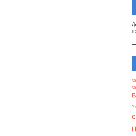
Д
п
30
30
В
м
с
п