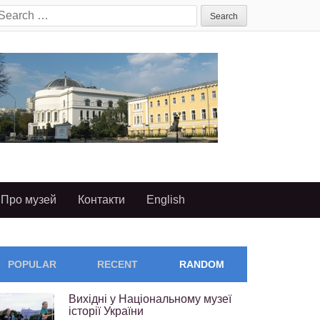
earch
or:
Про музей
Контакти
English
POPULAR
RECENT
RANDOM
Вихідні у Національному музеї
історії України