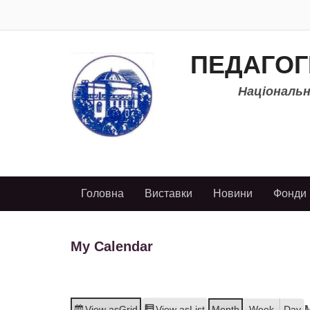
ПЕДАГОГ
Національно
Головна
Виставки
Новини
Фонди
My Calendar
View as
Grid
View as
List
Month
Week
Day