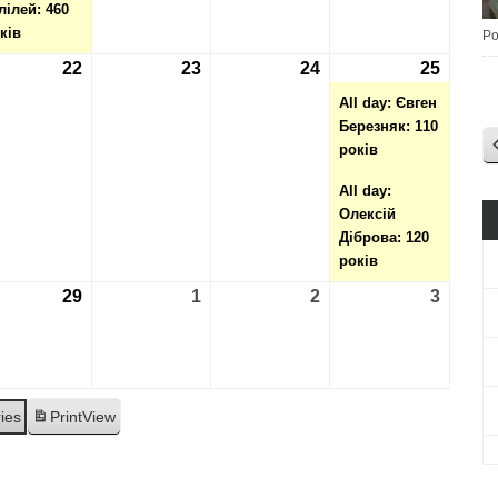
лілей: 460
ків
Po
2.2024
22
22.02.2024
23
23.02.2024
24
24.02.2024
25
25.02.
(2
events
All day: Євген
Березняк: 110
років
All day:
Олексій
Діброва: 120
років
2.2024
29
29.02.2024
1
01.03.2024
2
02.03.2024
3
03.03.
ries
Print
View