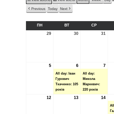
Previous
Today
Next
ПН
ПОНЕДІЛОК
ВТ
ВІВТОРОК
СР
СЕРЕДА
29
29.01.2024
30
30.01.2024
31
31.0
5
05.02.2024
6
06.02.2024
(1
7
07.0
(1
event)
even
All day: Іван
All day:
Гурович
Микола
Ткаченко: 105
Маркевич:
років
220 років
12
12.02.2024
13
13.02.2024
14
14.0
Al
Га