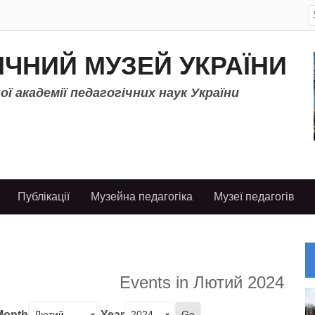
S
f
ІЧНИЙ МУЗЕЙ УКРАЇНИ
ї академії педагогічних наук України
Публікації
Музейна педагогіка
Музеї педагогів
Events in Лютий 2024
Month
Year