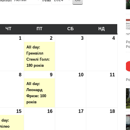
ЧТ
ЧЕТВЕР
ПТ
П’ЯТНИЦЯ
СБ
СУБОТА
НД
НЕДІЛЯ
1.2024
1
01.02.2024
2
02.02.2024
(1
3
03.02.2024
4
04.02.
Po
event)
Po
All day:
Гренвілл
Стенлі Голл:
180 років
2.2024
8
08.02.2024
9
09.02.2024
(1
10
10.02.2024
11
11.02.
Po
t)
event)
All day:
Леонард
Фрезе: 100
років
2.2024
15
15.02.2024
(1
16
16.02.2024
17
17.02.2024
18
18.02.
event)
l day:
лілео