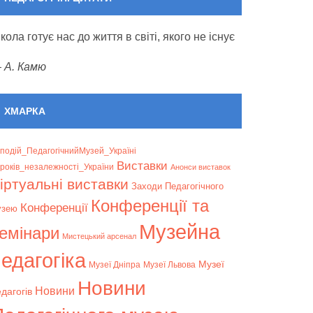
кола готує нас до життя в світі, якого не існує
—
А. Камю
ХМАРКА
подій_ПедагогічнийМузей_Україні
Bиставки
років_незалежності_України
Анонси виставок
іртуальні виставки
Заходи Педагогічного
Конференції та
Конференції
узею
Музейна
емінари
Мистецький арсенал
едагогіка
Музеї
Музеї Дніпра
Музеї Львова
Новини
Новини
дагогів