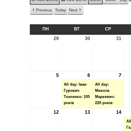
Previous
Today
Next
ПН
ПОНЕДІЛОК
ВТ
ВІВТОРОК
СР
СЕРЕДА
29
29.01.2024
30
30.01.2024
31
31.0
5
05.02.2024
6
06.02.2024
(1
7
07.0
(1
event)
even
All day: Іван
All day:
Гурович
Микола
Ткаченко: 105
Маркевич:
років
220 років
12
12.02.2024
13
13.02.2024
14
14.0
Al
Га