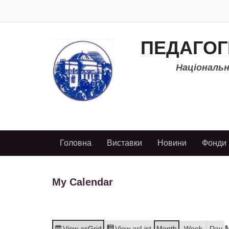
ПЕДАГОГ
Національно
Головна
Виставки
Новини
Фонди
My Calendar
View as
Grid
View as
List
Month
Week
Day