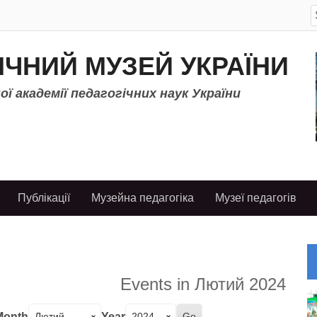
S
f
ІЧНИЙ МУЗЕЙ УКРАЇНИ
ї академії педагогічних наук України
Публікації
Музейна педагогіка
Музеї педагогів
Events in Лютий 2024
Month
Year