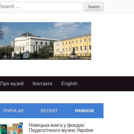
earch
or:
Про музей
Контакти
English
POPULAR
RECENT
RANDOM
Німецька книга у фондах
Педагогічного музею України