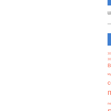
Ш
30
30
В
м
с
п
пе