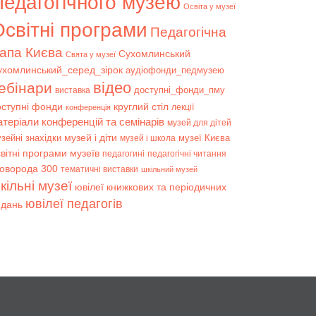
Педагогічного музею
Освіта у музеї
світні програми
Педагогічна
апа Києва
Сухомлинський
Свята у музеї
ухомлинський_серед_зірок
аудіофонди_педмузею
відео
ебінари
доступні_фонди_пму
виставка
оступні фонди
круглий стіл
лекції
конференція
атеріали конференцій та семінарів
музей для дітей
музей і діти
зейні знахідки
музеї Києва
музей і школа
вітні програми музеїв
педагогині
педагогічні читання
коворода 300
тематичні виставки
шкільний музей
кільні музеї
ювілеї книжкових та періодичних
ювілеї педагогів
идань