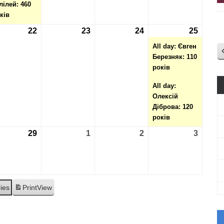
лілей: 460
ків
2.2024
22
22.02.2024
23
23.02.2024
24
24.02.2024
25
25.02.
(2
events
All day: Євген
Березняк: 110
років
All day:
Олексій
Діброва: 120
років
2.2024
29
29.02.2024
1
01.03.2024
2
02.03.2024
3
03.03.
ries
Print
View