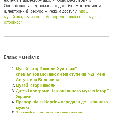
належить директору школи Юрію Васильовичу
Онопрієнко та підтримана педагогічним колективом –
[Електронний ресурс] – Режим доступу:
http://
музей.академія.com.ua/створення-шкільного-музею-
історії-ос/
Близькі матеріали:
Музей історії школи Хустської
спеціалізованої школи I-III ступенів №1 імені
Августина Волошина
Музей історії школи
Дитячі програми Національного музею історії
України
Прапор від «кіборгів» передали до шкільного
музею