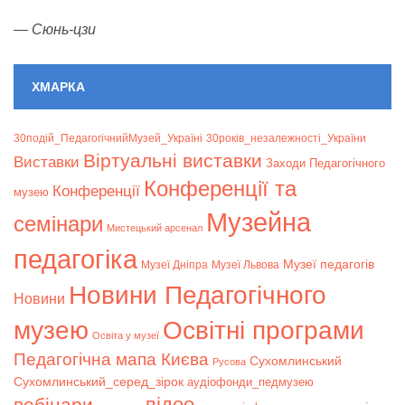
—
Сюнь-цзи
ХМАРКА
30подій_ПедагогічнийМузей_Україні
30років_незалежності_України
Віртуальні виставки
Bиставки
Заходи Педагогічного
Конференції та
Конференції
музею
Музейна
семінари
Мистецький арсенал
педагогіка
Музеї педагогів
Музеї Дніпра
Музеї Львова
Новини Педагогічного
Новини
музею
Освітні програми
Освіта у музеї
Педагогічна мапа Києва
Сухомлинський
Русова
Сухомлинський_серед_зірок
аудіофонди_педмузею
відео
вебінари