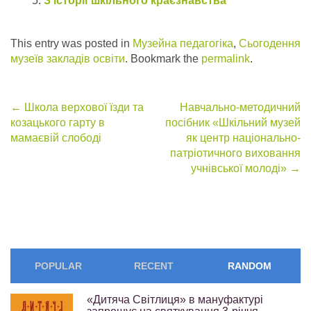
З історії шкільного краєзнавства
This entry was posted in
Музейна педагогіка
,
Сьогодення
музеїв закладів освіти
. Bookmark the
permalink
.
Post
←
Школа верхової їзди та
Навчально-методичний
козацького гарту в
посібник «Шкільний музей
navigation
мамаєвій слободі
як центр національно-
патріотичного виховання
учнівської молоді»
→
POPULAR
RECENT
RANDOM
«Дитяча Світлиця» в мануфактурі