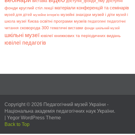
доступні
доступні_фонди_пму
виставка
матеріали конференцій та семінарів
фонди
круглий стіл
лекції
музей і діти
музейні знахідки
музей для дітей
музей і
музейне інтерв’ю
музеї Києва
освітні програми музеїв
школа
педагогині
педагогічні
сковорода 300
читання
тематичні виставки
фонди
шкільний музей
шкільні музеї
ювілеї книжкових та періодичних видань
ювілеї педагогів
Copyright © 2026
Педагогічний музей України
-
Національна академія педагогічних наук України.
|
Yegor WordPress Theme
Back to Top