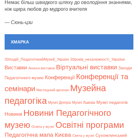
Немає більш швидкого шляху до оволодіння знаннями,
ніж щира любов до мудрого вчителя
—
Сюнь-цзи
ХМАРКА
30подій_ПедагогічнийМузей_Україні
30років_незалежності_України
Віртуальні виставки
Bиставки
Заходи
Анонси виставок
Конференції та
Конференції
Педагогічного музею
Музейна
семінари
Мистецький арсенал
педагогіка
Музеї педагогів
Музеї Дніпра
Музеї Львова
Новини Педагогічного
Новини
музею
Освітні програми
Освіта у музеї
Педагогічна мапа Києва
Сухомлинський
Свята у музеї