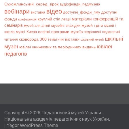
Сухомлинський_серед_зірок
аудіофонди_педмузею
відео
вебінари
доступні
доступні_фонди_пму
виставка
матеріали конференцій та
фонди
круглий стіл
лекції
конференція
семінарів
музей і діти
музейні знахідки
музей для дітей
музей і
музеї Києва
освітні програми музеїв
школа
педагогині
педагогічні
шкільні
сковорода 300
читання
тематичні виставки
шкільний музей
музеї
ювілеї
ювілеї книжкових та періодичних видань
педагогів
Copyright © 2026
Педагогічний музей України
-
Національна академія педагогічних наук України.
|
Yegor WordPress Theme