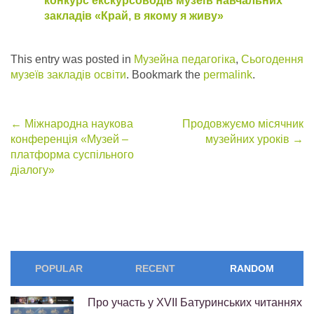
конкурс екскурсоводів музеїв навчальних
закладів «Край, в якому я живу»
This entry was posted in
Музейна педагогіка
,
Сьогодення
музеїв закладів освіти
. Bookmark the
permalink
.
Post
←
Міжнародна наукова
Продовжуємо місячник
конференція «Музей –
музейних уроків
→
navigation
платформа суспільного
діалогу»
POPULAR
RECENT
RANDOM
Про участь у ХVІІ Батуринських читаннях