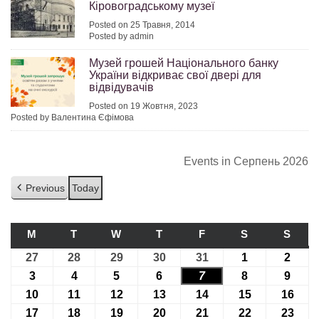
Кіровоградському музеї
Posted on 25 Травня, 2014
Posted by admin
Музей грошей Національного банку
України відкриває свої двері для
відвідувачів
Posted on 19 Жовтня, 2023
Posted by Валентина Єфімова
Events in Серпень 2026
Previous
Today
M
ПОНЕДІЛОК
T
ВІВТОРОК
W
СЕРЕДА
T
ЧЕТВЕР
F
П’ЯТНИЦЯ
S
СУБОТА
S
НЕДІ
27
27.07.2026
28
28.07.2026
29
29.07.2026
30
30.07.2026
31
31.07.2026
1
01.08.2026
2
02.08
3
03.08.2026
4
04.08.2026
5
05.08.2026
6
06.08.2026
7
07.08.2026
8
08.08.2026
9
09.08
10
10.08.2026
11
11.08.2026
12
12.08.2026
13
13.08.2026
14
14.08.2026
15
15.08.2026
16
16.0
17
17.08.2026
18
18.08.2026
19
19.08.2026
20
20.08.2026
21
21.08.2026
22
22.08.2026
23
23.0