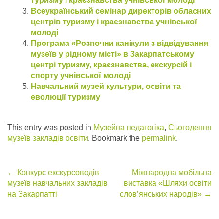
туризму і краєзнавства учнівської молоді
Всеукраїнський семінар директорів обласних
центрів туризму і краєзнавства учнівської
молоді
Програма «Розпочни канікули з відвідування
музеїв у рідному місті» в Закарпатському
центрі туризму, краєзнавства, екскурсій і
спорту учнівської молоді
Навчальний музей культури, освіти та
еволюції туризму
This entry was posted in
Музейна педагогіка
,
Сьогодення
музеїв закладів освіти
. Bookmark the
permalink
.
Post
←
Конкурс екскурсоводів
Міжнародна мобільна
музеїв навчальних закладів
виставка «Шляхи освіти
navigation
на Закарпатті
слов’янських народів»
→