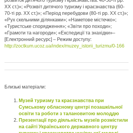
розвиток дитячого туризму і краєзнавства: 40-50-ті рр.
ХХ ст.)»; «Розквіт дитячого туризму і краєзнавства (60-
70-ті рр. ХХ ст.)»; «Період перебудови (80-ті рр. ХХ ст.)»;
«Рух скельними ділянками»; «Наметове містечко»;
«Туристське спорядження»; «Звіти про походи»;
«Грамоти та нагороди»; «Експедиції та знахідки»–
[Електронний ресурс] – Режим доступу:
http://zoctkum.ucoz.ua/index/muzey_istorii_turizmu/0-166
Близькі матеріали:
Музей туризму та краєзнавства при
Сумському обласному центрі позашкільної
освіти та роботи з талановитою молоддю
Презентації про діяльність музеїв розмістили
на сайті Українського державного центру