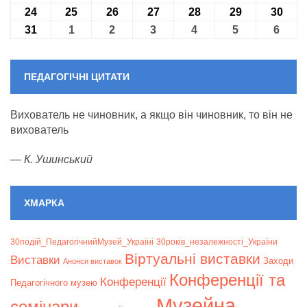
24
24.08.2026
25
25.08.2026
26
26.08.2026
27
27.08.2026
28
28.08.2026
29
29.08.2026
30
30.0
31
31.08.2026
1
01.09.2026
2
02.09.2026
3
03.09.2026
4
04.09.2026
5
05.09.2026
6
06.09
ПЕДАГОГІЧНІ ЦИТАТИ
Вихователь не чиновник, а якщо він чиновник, то він не
вихователь
—
К. Ушинський
ХМАРКА
30подій_ПедагогічнийМузей_Україні
30років_незалежності_України
Віртуальні виставки
Bиставки
Заходи
Анонси виставок
Конференції та
Конференції
Педагогічного музею
Музейна
семінари