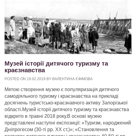
Музей історії дитячого туризму та
краєзнавства
POSTED ON
19.02.2019
BY
ВАЛЕНТИНА ЄФІМОВА
Метою створення музею є популяризація дитячого
самодіяльного туризму і краєзнавства на прикладі
досягнень туристсько-краєзнавчого активу Запорізької
області.Музей історії дитячого туризму та краєзнавства
відкрито в травні 2018 року.В основі музею
представлені наступні експозиції: «Туризм, народжений
Дніпрогесом (30-ті рр. ХХ ст.)»; «Становлення та