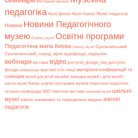
Мистецький арсенал
педагогіка
Музеї педагогів
Музеї Дніпра
Музеї Львова
Новини Педагогічного
Новини
музею
Освітні програми
Освіта у музеї
Педагогічна мапа Києва
Сухомлинський
Свята у музеї
Сухомлинський_серед_зірок
аудіофонди_педмузею
відео
вебінари
доступні
доступні_фонди_пму
виставка
матеріали конференцій та
фонди
круглий стіл
лекції
конференція
семінарів
музей і діти
музейні знахідки
музей для дітей
музей і
музеї Києва
освітні програми музеїв
школа
педагогині
педагогічні
шкільні
сковорода 300
читання
тематичні виставки
шкільний музей
музеї
ювілеї
ювілеї книжкових та періодичних видань
педагогів