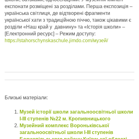
експонати розміщені за розділами. Перша експозиція –
українська світлиця, де відтворені фрагменти
української хати з традиційною піччю, також цікавими є
розділи «Наш край у давнину» та «Історія школи» –
[Електронний ресурс] – Режим доступу:
https://stahorschynskaschule.jimdo.com/музей/
Близькі матеріали:
Музей історії школи загальноосвітньої школи
І-ІІІ ступенів №22 м. Кропивницького
Музейний комплекс Вороньківської
загальноосвітньої школи І-ІІІ ступенів