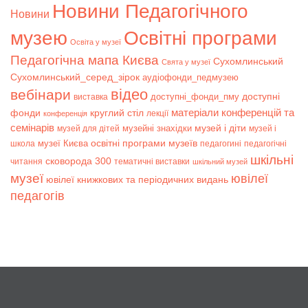
Новини Педагогічного
Новини
музею
Освітні програми
Освіта у музеї
Педагогічна мапа Києва
Сухомлинський
Свята у музеї
Сухомлинський_серед_зірок
аудіофонди_педмузею
відео
вебінари
доступні
доступні_фонди_пму
виставка
матеріали конференцій та
фонди
круглий стіл
лекції
конференція
семінарів
музей і діти
музейні знахідки
музей для дітей
музей і
музеї Києва
освітні програми музеїв
школа
педагогині
педагогічні
шкільні
сковорода 300
читання
тематичні виставки
шкільний музей
музеї
ювілеї
ювілеї книжкових та періодичних видань
педагогів