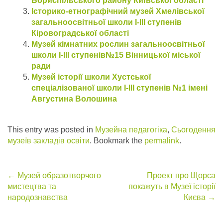
Бориспільського району Київської області
Історико-етнографічний музей Хмелівської
загальноосвітньої школи І-ІІІ ступенів
Кіровоградської області
Музей кімнатних рослин загальноосвітньої
школи І-ІІІ ступенів№15 Вінницької міської
ради
Музей історії школи Хустської
спеціалізованої школи I-III ступенів №1 імені
Августина Волошина
This entry was posted in
Музейна педагогіка
,
Сьогодення
музеїв закладів освіти
. Bookmark the
permalink
.
Post
←
Музей образотворчого
Проект про Щорса
мистецтва та
покажуть в Музеї історії
navigation
народознавства
Києва
→