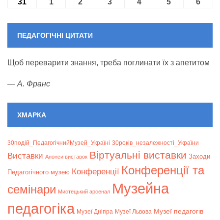
31
31.08.2026
1
01.09.2026
2
02.09.2026
3
03.09.2026
4
04.09.2026
5
05.09.2026
6
06.09
ПЕДАГОГІЧНІ ЦИТАТИ
Щоб переварити знання, треба поглинати їх з апетитом
—
А. Франс
ХМАРКА
30подій_ПедагогічнийМузей_Україні
30років_незалежності_України
Віртуальні виставки
Bиставки
Заходи
Анонси виставок
Конференції та
Конференції
Педагогічного музею
Музейна
семінари
Мистецький арсенал
педагогіка
Музеї педагогів
Музеї Дніпра
Музеї Львова