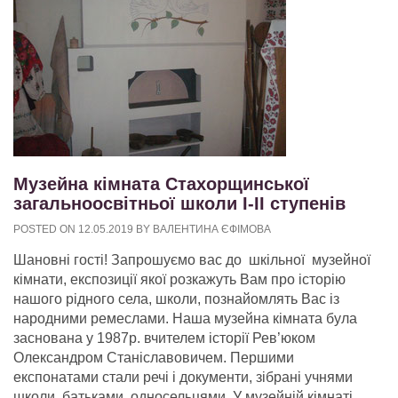
Музейна кімната Стахорщинської
загальноосвітньої школи І-ІІ ступенів
POSTED ON
12.05.2019
BY
ВАЛЕНТИНА ЄФІМОВА
Шановні гості! Запрошуємо вас до шкільної музейної
кімнати, експозиції якої розкажуть Вам про історію
нашого рідного села, школи, познайомлять Вас із
народними ремеслами. Наша музейна кімната була
заснована у 1987р. вчителем історії Рев’юком
Олександром Станіславовичем. Першими
експонатами стали речі і документи, зібрані учнями
школи, батьками, односельцями. У музейній кімнаті