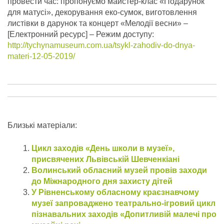
провести час: пропонуємо майстер-клас «Подарунок
для матусі», декорування еко-сумок, виготовлення
листівки в дарунок та концерт «Мелодії весни» –
[Електронний ресурс] – Режим доступу:
http://tychynamuseum.com.ua/tsykl-zahodiv-do-dnya-
materi-12-05-2019/
Близькі матеріали:
Цикл заходів «День школи в музеї»,
присвячених Львівській Шевченкіані
Волинський обласний музей провів заходи
до Міжнародного дня захисту дітей
У Рівненському обласному краєзнавчому
музеї запроваджено театрально-ігровий цикл
пізнавальних заходів «Допитливій малечі про