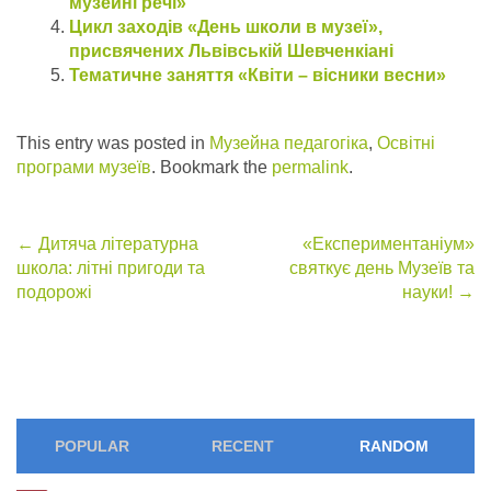
музейні речі»
Цикл заходів «День школи в музеї»,
присвячених Львівській Шевченкіані
Тематичне заняття «Квіти – вісники весни»
This entry was posted in
Музейна педагогіка
,
Освітні
програми музеїв
. Bookmark the
permalink
.
Post
←
Дитяча літературна
«Експериментаніум»
школа: літні пригоди та
святкує день Музеїв та
navigation
подорожі
науки!
→
POPULAR
RECENT
RANDOM