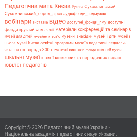
Педагогічна мапа Києва
Сухомлинський
Русова
Сухомлинський_серед_зірок
аудіофонди_педмузею
відео
вебінари
доступні
доступні_фонди_пму
виставка
матеріали конференцій та семінарів
фонди
круглий стіл
лекції
музей і діти
музейні знахідки
музей для дітей
музей і
музейне інтерв’ю
музеї Києва
освітні програми музеїв
школа
педагогині
педагогічні
сковорода 300
читання
тематичні виставки
фонди
шкільний музей
шкільні музеї
ювілеї книжкових та періодичних видань
ювілеї педагогів
Copyright © 2026
Педагогічний музей України
-
Національна академія педагогічних наук України.