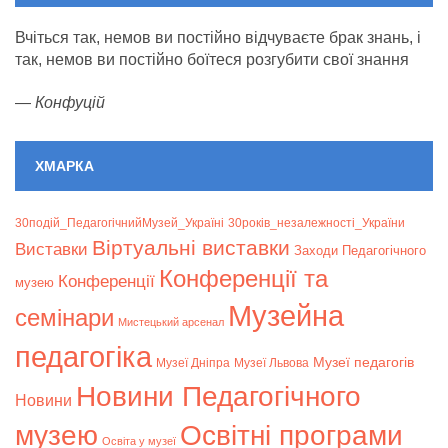
Вчіться так, немов ви постійно відчуваєте брак знань, і
так, немов ви постійно боїтеся розгубити свої знання
—
Конфуцій
ХМАРКА
30подій_ПедагогічнийМузей_Україні
30років_незалежності_України
Віртуальні виставки
Bиставки
Заходи Педагогічного
Конференції та
Конференції
музею
Музейна
семінари
Мистецький арсенал
педагогіка
Музеї педагогів
Музеї Дніпра
Музеї Львова
Новини Педагогічного
Новини
музею
Освітні програми
Освіта у музеї