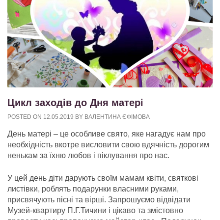
Цикл заходів до Дня матері
POSTED ON
12.05.2019
BY
ВАЛЕНТИНА ЄФІМОВА
День матері – це особливе свято, яке нагадує нам про
необхідність вкотре висловити свою вдячність дорогим
ненькам за їхню любов і піклування про нас.
У цей день діти дарують своїм мамам квіти, святкові
листівки, роблять подарунки власними руками,
присвячують пісні та вірші. Запрошуємо відвідати
Музей-квартиру П.Г.Тичини і цікаво та змістовно